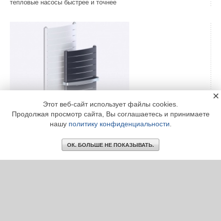
тепловые насосы быстрее и точнее
×
Этот веб-сайт использует файлы cookies.
Биметаллические радиаторы RIFAR Convex: дизайн-
Продолжая просмотр сайта, Вы соглашаетесь и принимаете
радиаторы для российских условий
нашу
политику конфиденциальности
.
RIFAR Convex можно устанавливать в системах отопления как
частных, так и многоквартирных домов с различными
ОК. БОЛЬШЕ НЕ ПОКАЗЫВАТЬ.
теплоносителями ...