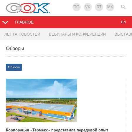
TG
VK
RT
MX
ГЛАВНОЕ
EN
ЛЕНТА НОВОСТЕЙ
ВЕБИНАРЫ И КОНФЕРЕНЦИИ
ВЫСТАВ
Обзоры
Выбрать все
Новинки
Технологии
Обзоры
Практический опыт
Энергосбережение
Партнерство
Интервью
Законодательство
COK TV
Резонанс
Есть мнение
Вентиляция
Маркетинг
Из истории
Теория и практика
События
Возобновляемая энергетика
Импортозамещение
Корпорация «Термекс» представила передовой опыт