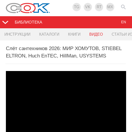
TG
VK
RT
MX
БИБЛИОТЕКА
EN
ИНСТРУКЦИИ
КАТАЛОГИ
КНИГИ
ВИДЕО
СТАТЬИ И
Слёт сантехников 2026: МИР ХОМУТОВ, STIEBEL
ELTRON, Huch EnTEC, HillMan, USYSTEMS