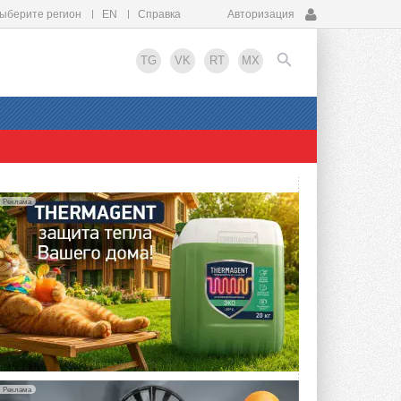
ыберите регион
EN
Справка
Авторизация
TG
VK
RT
MX
EN
Реклама
Реклама