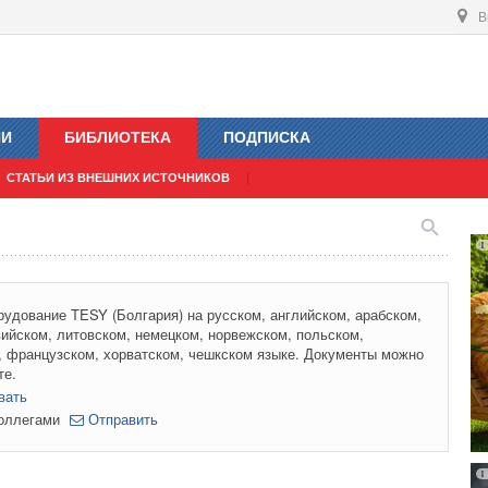
В
ИИ
БИБЛИОТЕКА
ПОДПИСКА
СТАТЬИ ИЗ ВНЕШНИХ ИСТОЧНИКОВ
рудование TESY (Болгария) на русском, английском, арабском,
вийском, литовском, немецком, норвежском, польском,
, французском, хорватском, чешкском языке. Документы можно
те.
вать
коллегами
Отправить