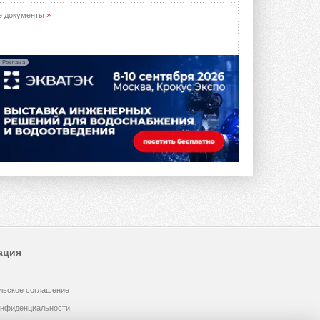
е документы
»
Реклама
ация
льское соглашение
онфиденциальности