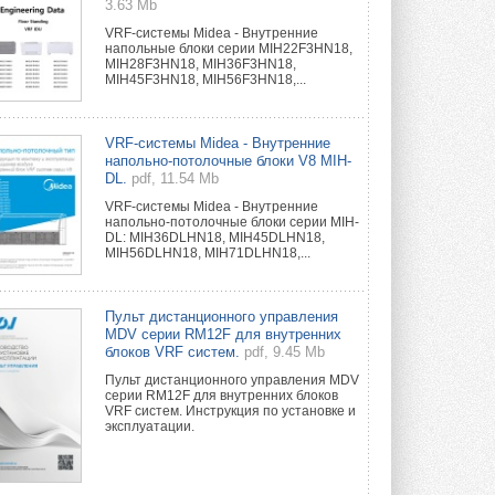
3.63 Mb
VRF-системы Midea - Внутренние
напольные блоки серии MIH22F3HN18,
MIH28F3HN18, MIH36F3HN18,
MIH45F3HN18, MIH56F3HN18,...
VRF-системы Midea - Внутренние
напольно-потолочные блоки V8 MIH-
DL.
pdf, 11.54 Mb
VRF-системы Midea - Внутренние
напольно-потолочные блоки серии MIH-
DL: MIH36DLHN18, MIH45DLHN18,
MIH56DLHN18, MIH71DLHN18,...
Пульт дистанционного управления
MDV серии RM12F для внутренних
блоков VRF систем.
pdf, 9.45 Mb
Пульт дистанционного управления MDV
серии RM12F для внутренних блоков
VRF систем. Инструкция по установке и
эксплуатации.