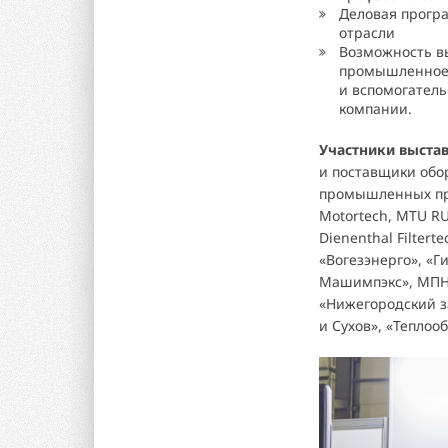
Деловая програ
отрасли
Возможность в
промышленное 
и вспомогател
компании.
Участники выста
и поставщики обо
промышленных пре
Motortech, MTU RU
Dienenthal Filtert
«Вогезэнерго», «Ги
Машимпэкс», МПНУ
«Нижегородский з
и Сухов», «Теплоо