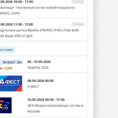
.08.2026 10:00 - 17:00
производительностью от 22,4 до 56 кВт.
Семинар
Суммарная длина трубопроводов ...
 Мытищи - Настенные котлы малой мощности
3 АВГУСТА 2026
RMES, COPA
«СиСофт Девелопмент» подвел
.08.2026 11:00 - 12:00
итоги конкурса студенческих
Вебинар
проектов «ТИМ-лидеры 2026»
дульные щитки Фрейм (FRAME) IP40 и Рам Бэйс
Новый сезон конкурса «ТИМ-лидеры»
AM Base) IP65 от ДКС
стартует уже в сентябре 2026 года ...
3 АВГУСТА 2026
Выставки
«Русклимат» укрепляет
партнёрство за Уралом
Президент Омского землячества в
08 - 10.09.2026
Москве Михаил Тимошенко посетил
ЭкваТэк 2026
Омск с трёхдневным рабочим визитом ...
31 ИЮЛЯ 2026
08.09.2026 00:00
Carrier модернизирует
А-ФЕСТ
флагманский чиллер AquaEdge
19XR
Чиллер получил новую версию,
10.09.2026 09:30 - 17:30
работающую на хладагенте R1234ze ...
31 ИЮЛЯ 2026
48-й Форум инженерных систем в
Москве
Mitsubishi расширяет