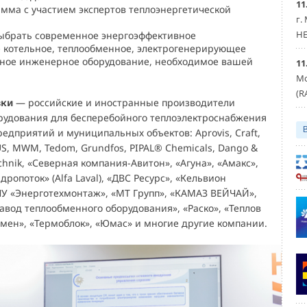
11
мма с участием экспертов теплоэнергетической
г.
HE
ыбрать современное энергоэффективное
котельное, теплообменное, электрогенерирующее
ьное инженерное оборудование, необходимое вашей
11
Мо
(R
вки
— российские и иностранные производители
рудования для бесперебойного теплоэлектроснабжения
дприятий и муниципальных объектов: Aprovis, Craft,
S, MWM, Tedom, Grundfos, PIPAL® Chemicals, Dango &
echnik, «Северная компания-Авитон», «Агуна», «Амакс»,
дропоток» (Alfa Laval), «ДВС Ресурс», «Кельвион
 «Энерготехмонтаж», «МТ Групп», «КАМАЗ ВЕЙЧАЙ»,
авод теплообменного оборудования», «Раско», «Теплов
бмен», «Термоблок», «Юмас» и многие другие компании.