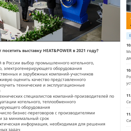
10
 посетить выставку HEAT&POWER в 2021 году?
Мо
да
 в России выбор промышленного котельного,
о, электрогенерирующего оборудования
10
ственных и зарубежных компаний-участников
Ро
живую оценить качество представленного
ус
изучить технические и эксплуатационные
и
11
технических специалистов компаний-производителей по
уатации котельного, теплообменного
Се
рирующего оборудования
число бизнес-переговоров с производителями
11
и за минимальный срок
Си
актическая информация, необходимая для решения
ных задач