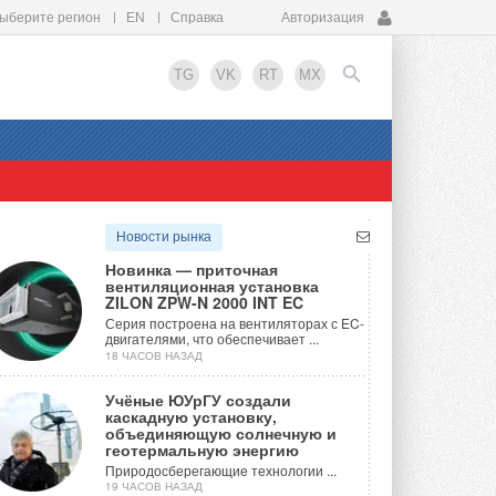
ыберите регион
EN
Справка
Авторизация
TG
VK
RT
MX
EN
Новости рынка
Новинка — приточная
вентиляционная установка
ZILON ZPW-N 2000 INT EC
Серия построена на вентиляторах с EC-
двигателями, что обеспечивает ...
18 ЧАСОВ НАЗАД
Учёные ЮУрГУ создали
каскадную установку,
объединяющую солнечную и
геотермальную энергию
Природосберегающие технологии ...
19 ЧАСОВ НАЗАД