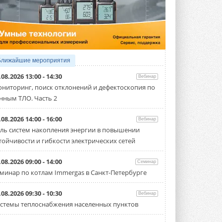
4 АВГУСТА 2026
Тепловые насосы в связке с
солнечной генерацией и
накопителем снижают
потребление на 60%
Исследователи из Италии установили ...
Ближайшие мероприятия
4 АВГУСТА 2026
.08.2026 13:00 - 14:30
Вебинар
«РУСКЛИМАТ Fest 2026» в Уфе
ниторинг, поиск отклонений и дефектоскопия по
собрал свыше 700 профи
нным ТЛО. Часть 2
климатической отрасли
Организатором выступил торгово-
производственный холдинг ...
.08.2026 14:00 - 16:00
Вебинар
3 АВГУСТА 2026
ль систем накопления энергии в повышении
тойчивости и гибкости электрических сетей
«Датарк» испытал модульный
ЦОД с плотностью 54 кВт на
стойку
.08.2026 09:00 - 14:00
Семинар
Испытания прошли на собственной
минар по котлам Immergas в Санкт-Петербурге
производственной площадке и были ...
3 АВГУСТА 2026
.08.2026 09:30 - 10:30
Вебинар
Samsung выпускает VRF-
стемы теплоснабжения населенных пунктов
систему DVM на R32
Линейка включает семь типоразмеров