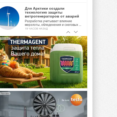
Для Арктики создали
технологию защиты
ветрогенераторов от аварий
Разработка учитывает влияние
мерзлоты, обледенения и снеговых ...
19 ЧАСОВ НАЗАД
Гибридный тепловой насос PV/T
Реклама
с одним общим испарителем
Исследователи предложили
конструкцию двухисточникового ...
ВЧЕРА
21-й ежегодный форум
«ЦОД-2026»
Мероприятие пройдет 2-3 сентября в
отеле Radisson Slavyanskaya. Форум
посетит более двух тысяч участников ...
ВЧЕРА
Реклама
Китайская Shenling представила
линейку тепловых насосов
«воздух-вода» на R290
Серия ThermaX R290 All-In-One
включает три модели ...