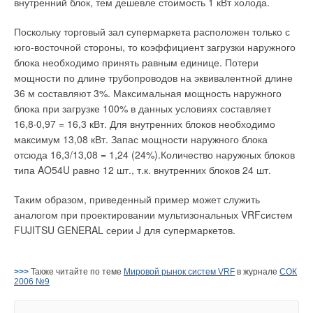
внутренний блок, тем дешевле стоимость 1 кВт холода.
Поскольку торговый зал супермаркета расположен только с
юго-восточной стороны, то коэффициент загрузки наружного
блока необходимо принять равным единице. Потери
мощности по длине трубопроводов на эквивалентной длине
36 м составляют 3%. Максимальная мощность наружного
блока при загрузке 100% в данных условиях составляет
16,8·0,97 = 16,3 кВт. Для внутренних блоков необходимо
максимум 13,08 кВт. Запас мощности наружного блока
отсюда 16,3/13,08 = 1,24 (24%).Количество наружных блоков
типа AO54U равно 12 шт., т.к. внутренних блоков 24 шт.
Таким образом, приведенный пример может служить
аналогом при проектировании мультизональных VRFсистем
FUJITSU GENERAL серии J для супермаркетов.
>>>
Также читайте по теме
Мировой рынок систем VRF
в журнале
СОК
2006 №9