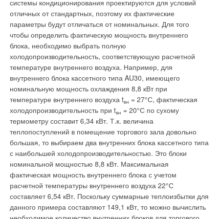
системы кондиционирования проектируются для условий
отличных от стандартных, поэтому их фактические
параметры будут отличаться от номинальных. Для того
чтобы определить фактическую мощность внутреннего
блока, необходимо выбрать полную
холодопроизводительность, соответствующую расчетной
температуре внутреннего воздуха. Например, для
внутреннего блока кассетного типа AU30, имеющего
номинальную мощность охлаждения 8,8 кВт при
температуре внутреннего воздуха t
= 27°С, фактическая
вн
холодопроизводительность при t
= 20°С по сухому
вн
термометру составит 6,34 кВт. Т.к. величина
теплопоступлений в помещение торгового зала довольно
большая, то выбираем два внутренних блока кассетного типа
с наибольшей холодопроизводительностью. Это блоки
номинальной мощностью 8,8 кВт. Максимальная
фактическая мощность внутреннего блока с учетом
расчетной температуры внутреннего воздуха 22°С
составляет 6,54 кВт. Поскольку суммарные теплоизбытки для
данного примера составляют 149,1 кВт, то можно вычислить
необходимое количество внутренних блоков для торгового