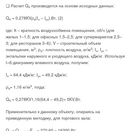
→
Обзор систем защиты от протечек 2026
Читайте по теме:
В этой теме еще нет комментариев
ЖУРНАЛ СОК ИЮНЬ 2026
❏ Расчет Q
производится на основе исходных данных:
4
В этой теме еще нет комментариев
→
Влияние стак‑эффекта на систему противодымной
Q
= 0,278KVρ
(I
– I
),Вт, (2)
4
в
н
ух
вентиляции в многоэтажных жилых зданиях
Добавить комментарий
ЖУРНАЛ СОК ИЮНЬ 2026
→
где: К – кратность воздухообмена помещения, об/ч (для
Влияние параметров информационных потоков и типов
Добавить комментарий
вычислительных нагрузок на энергоэффективность
Ваше имя *
жилых 1–1,5; для офисных 1,5–2,5; для супермаркетов 2,5–
систем обеспечения микроклимата центров обработки
Уведомления отключены
3; для ресторанов 3–6); V – строительный объем
Ваше имя *
данных
ЖУРНАЛ СОК ИЮНЬ 2026
помещения, м
3
; ρ
– плотность воздуха, кг/м
3
; I
, I
–
→
в
н
ух
Комментарии
Свежий воздух без компромиссов: новые приточно-
Ваш E-mail *
энтальпии наружного и уходящего воздуха, кДж/кг. Используя
вытяжные установки SHUFT UniMAX для квартиры и
частного дома
Ваш E-mail *
i–d-диаграмму влажного воздуха, получим:
ЖУРНАЛ СОК ИЮНЬ 2026
В этой теме еще нет комментариев
→
Вентиляция жилых помещений
I
= 64,4 кДж/кг; I
= 49,2 кДж/кг;
ЖУРНАЛ СОК ИЮНЬ 2026
н
ух
Текст комментария
→
Анализ российского рынка сплит-систем на основе
Текст комментария
макроэкономических факторов
Добавить комментарий
ρ
= 1,16 кг/м
3
, тогда:
ЖУРНАЛ СОК ИЮНЬ 2026
в
Ваше имя *
Q
= 0,278KV1,16(64,4 – 49,2)= 5KV,Вт.
4
Применительно к данному объекту, опираясь на
Ваш E-mail *
приведенную методику, для торгового зала:
Уведомления отключены
Q
= Q
F
= 270·60 = 16200 Вт;