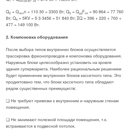
1
инс(ю/в)
ок
Комментарии
Текст комментария
Q
= Q
n = 110·30 = 3300 Вт; Q
= Q
F
= 90·864 = 77 760
2
чел
3
уд
пл
Вт; Q
= 5KV = 5·3·3456 = 51 840 Вт; ΣQ = 396 + 220 + 700 +
В этой теме еще нет комментариев
4
477 = 149 100 Вт.
2. Компоновка оборудования
Добавить комментарий
После выбора типов внутренних блоков осуществляется
Ваше имя *
трассировка фреонопроводов и компоновка оборудования.
Наружные блоки целесообразно установить на кровле
здания супермаркета. Наиболее рациональным решением
Ваш E-mail *
будет применение внутренних блоков кассетного типа. Это
продиктовано тем, что блоки кассетного типа обладают
рядом существенных преимуществ:
Текст комментария
❏ Не требуют привязки к внутренним и наружным стенам
помещения.
❏ Не занимают полезной площади помещения, т.к.
встраиваются в подвесной потолок.