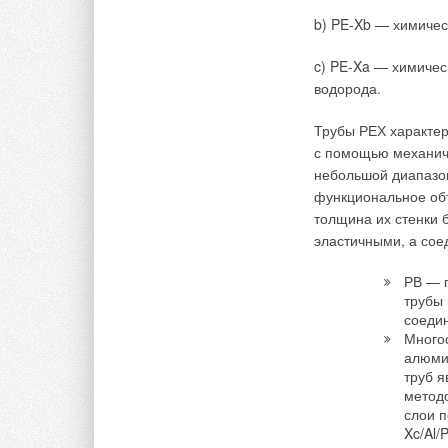
технического обору
b) PE-Xb — химичес
Качественный скачо
внедрением многоп
c) PE-Xa — химичес
водорода.
Качественная санте
ранг произведения и
Трубы РЕХ характер
нашем журнале може
с помощью механиче
дизайнерских и тех
небольшой диапазон
функциональное объ
Рынок сантехники, 
толщина их стенки 
изменения, которые
эластичными, а сое
интеллектуализацие
пределов дальнейш
РВ — 
трубы 
максимального комф
соеди
никогда не будет.
Много
алюми
труб я
→
Читайте по теме:
GROHE исслед
методо
ЖУРНАЛ СОК АВ
слои п
→
Пять лайфхако
Xc/Al/
ЖУРНАЛ СОК МА