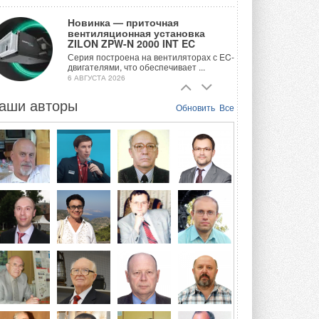
Новинка — приточная
вентиляционная установка
ZILON ZPW-N 2000 INT EC
Серия построена на вентиляторах с EC-
двигателями, что обеспечивает ...
6 АВГУСТА 2026
аши авторы
Учёные ЮУрГУ создали
Обновить
Все
каскадную установку,
объединяющую солнечную и
геотермальную энергию
Природосберегающие технологии ...
6 АВГУСТА 2026
Для Арктики создали
технологию защиты
ветрогенераторов от аварий
Разработка учитывает влияние
мерзлоты, обледенения и снеговых ...
6 АВГУСТА 2026
Гибридный тепловой насос PV/T
с одним общим испарителем
Исследователи предложили
конструкцию двухисточникового ...