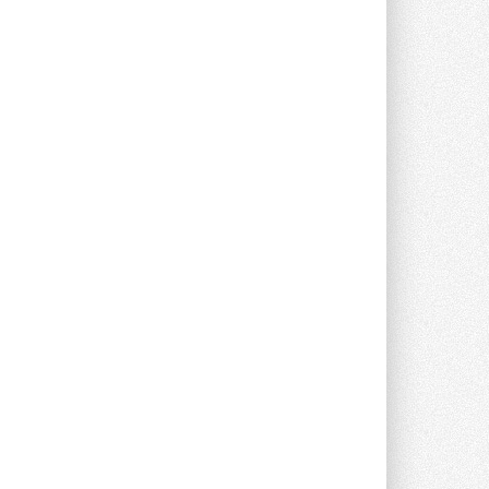
опроса Daikin о восприятии жары ...
28 ИЮЛЯ 2026
CDU производства LG прошёл
валидацию NVIDIA для ИИ-дата-
центров
Компания становится официальным
партнёром NVIDIA по системам ...
28 ИЮЛЯ 2026
В Великобритании предлагают
сделать кондиционирование
обязательным для новостроек
Либеральные демократы внесли
предложение оснащать все новые ...
1
28 ИЮЛЯ 2026
В Подмосковье запустят
производство холодильной
техники и теплообменного
оборудования
Проект реализует компания «ВЕЗА» ...
28 ИЮЛЯ 2026
Ридан объявил о старте продаж
автоматического
балансировочного клапана