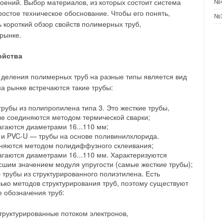
оений. Выбор материалов, из которых состоит система
№4
oy&Boch (Германия, Франция),
ростое техническое обоснование. Чтобы его понять,
№3
 (Венгрия),
 короткий обзор свойств полимерных труб,
li (Румыния).
рынке.
новным конкурентом Ideal Standard в США и имеет брэнды:
ойства
 (CША),
деления полимерных труб на разные типы является вид
-Sanimex
на рынке встречаются такие трубы:
Delafon (Франция)- хорошо представлен в России.
рубы из полипропилена типа 3. Это жесткие трубы,
тели российской сантехники:
ые соединяются методом термической сварки;
гаются диаметрами 16...110 мм;
Стройполимеркерамика" (Калужская обл.),
 и PVC-U — трубы на основе поливинилхлорида.
ировский стройфарфор" (Калужская обл.),
няются методом полидиффузного склеивания;
антек" (Республика Чувашия),
гаются диаметрами 16...110 мм. Характеризуются
Самарский Стройфарфор" (Самарская обл.),
сшим значением модуля упругости (самые жесткие трубы);
авод Стройфарфор" (г. Санкт-Петербург).
трубы из структурированного полиэтилена. Есть
ько методов структурирования труб, поэтому существуют
рогнозируется рост объемов производства и расширение
 обозначения труб:
водимого в России сантехнического оборудования, чему
ть увеличение спроса со стороны населения и сокращение
структурированные потоком электронов,
о ожидать также расширения выпуска санитарно-