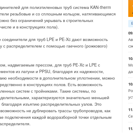
евышало 5%. Естественно, что за вековую историю в
ошении мы продвинулись вперед. Но не в качественном.
динителей для полиэтиленовых труб система KAN-therm
ители резьбовые и со сплошным кольцом, натягивающимся
 импортируется из целого ряда зарубежных стран. Среди
ожно без ограничений укрывать в строительных
ния, Финляндия, Франция, Германия, Швеция, Турция и
 числе и в конструкциях пола).
09
 соединители для труб LPE и PE-Xc дают возможность
Ав
м рынке сантехники представлена продукция следующих
у с распределителем с помощью гаечного (рожкового)
сэ
ей:
10
ьники, унитазы, биде (American Standard, Kohler,
ом, надвигаемым прессом, для труб PE-Xc и LPE с
Мо
g, Sanitec,
Roca
, Duravit, Villeroy&Boch, Ideal Standard,
ментов из латуни и PPSU, благодаря их надежности,
да
ech, Bad Connection, Nebobad, Jorgen, Sprin, High Tech,
твию необходимости в дополнительном уплотнении, можно
s, Jorgen, Sprinz, Franke, Alape, Glamu)
10
редственно в конструкциях полов. Есть возможность
и душевые поддоны (Sanitec, Duscholux, Ucosan, Keramag,
Ро
ленных систем с тройниками. Такие системы, по
Hoesch, Pamos, Lauchhammer, Duker, Koralle, Kohler, Bette,
ger, Kaldewei Duscholux, Ucosan)
ус
еделительными, характеризуются значительно меньшей
е кабины (Bordji, Sanitec, American Standard,
Kermi
, Roca,
благодаря изъятию распределительных узлов. Это
e, Hoesch, Sprinz, Glamu, Huppe, Pamos, Keramag)
11
возможность не дублировать трассы трубопроводов, как
ели (Sanitec,
Grohe
, Jorger, Kludi, SAM, Kohler, Hansa,
Се
чае подключения каждой водоразборной точки отдельным
Ideal Standart, Dornbracht,
Hansgrohe
, Franke, Vola,
Geberit
,
аспределителя.
, Kuhfuss)
11
 для ванных комнат (Schock Bad, DB. Das Bad, American