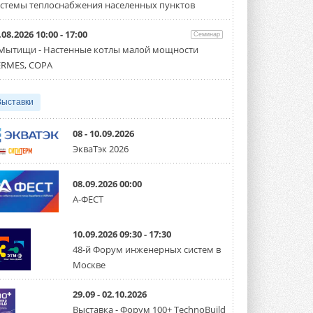
партнёрство за Уралом
стемы теплоснабжения населенных пунктов
Президент Омского землячества в
Москве Михаил Тимошенко посетил
Омск с трёхдневным рабочим визитом ...
.08.2026 10:00 - 17:00
Семинар
31 ИЮЛЯ 2026
 Мытищи - Настенные котлы малой мощности
RMES, COPA
Carrier модернизирует
флагманский чиллер AquaEdge
19XR
Выставки
Чиллер получил новую версию,
работающую на хладагенте R1234ze ...
31 ИЮЛЯ 2026
08 - 10.09.2026
ЭкваТэк 2026
Mitsubishi расширяет
направление систем
охлаждения для ЦОД
08.09.2026 00:00
Mitsubishi Electric создаёт в США новую
компанию MEHITS US Inc. ...
А-ФЕСТ
31 ИЮЛЯ 2026
10.09.2026 09:30 - 17:30
США запретили использование
иностранных инверторов
48-й Форум инженерных систем в
28 июля 2026 года Федеральная
Москве
комиссия по связи США (FCC) обновила
свой специальный перечень Covered ...
31 ИЮЛЯ 2026
29.09 - 02.10.2026
Выставка - Форум 100+ TechnoBuild