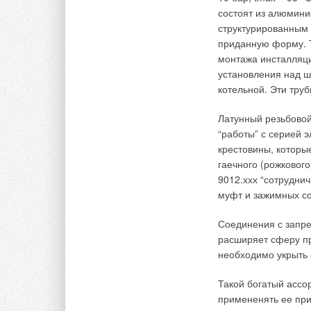
др.),
состоят из алюмини
Madlen
структурированным 
Laufen
приданную форму. Т
Oespag
монтажа инсталляций
Jihoce
установления над ш
Sanita
котельной. Эти тру
Fayans
Umi La
Латунный резьбовой
“работы” с серией э
В компанию Sanitec
крестовины, которы
Allia 
гаечного (рожкового
Ido (Ш
9012.ххх “сотрудни
Ifo (Ш
муфт и зажимных с
Johnso
Lecico
Соединения с запре
Keram
расширяет сферу пр
Porsgr
необходимо укрыть 
Sanito
Sanite
Такой богатый ассо
Компания Villeroy&
примененять ее при