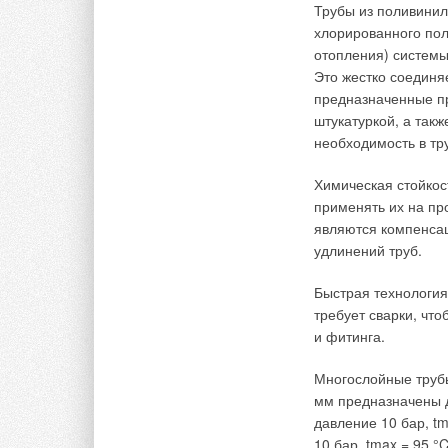
Трубы из поливинил
Standa
Систем
хлорированного пол
Прина
отопления) системы
Это жестко соедин
Российских произво
предназначенные пр
жилищного фонда ук
штукатуркой, а такж
дает гарантированн
необходимость в тр
домам и правильно
Химическая стойкос
Мировой рынок сан
применять их на п
American Standard (
являются компенса
Villeroy&Boch (Герм
удлинений труб.
представлена разли
Быстрая технология
Ideal 
требует сварки, чт
Porche
и фитинга.
Cerami
Armita
Многослойные трубы
мм предназначены д
Группе Roca прина
давление 10 бар, t
10 бар, tmax = 95 °
Roca (