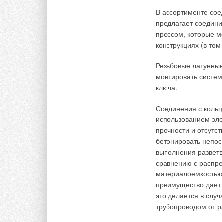
канализации, не пр
количественном отн
В ассортименте сое
предлагает соедин
Сегодня сантехника
прессом, которые м
них - Италия, Испа
конструкциях (в том
т.д..
Резьбовые латунные
Сегодня на мирово
монтировать систем
фирм-производител
ключа.
Умывал
Соединения с кольц
Kerama
использованием эле
High T
прочности и отсутс
Kuhfus
бетонировать непос
Ванны 
выполнения разветв
Roca, 
Bamber
сравнению с распр
Душевы
материалоемкостью 
Кorall
преимущество дает 
Смесит
это делается в слу
Jado, 
трубопроводом от р
Hansa
Мебель