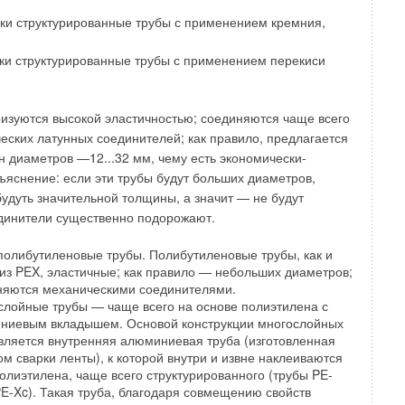
дования с автоматизированными системами управления.
ки структурированные трубы с применением кремния,
к в автоматизации сантехники будет связан с широким
роцессорной техники.
ки структурированные трубы с применением перекиси
хника - это предмет домашнего обихода, возведенный в
скусства. Но это отдельная тема для разговора, которая в
изуются высокой эластичностью; соединяются чаще всего
т быть поднята только с точки зрения соотношения
ских латунных соединителей; как правило, предлагается
нических решений.
 диаметров —12...32 мм, чему есть экономически-
яснение: если эти трубы будут больших диаметров,
как в общем-то и весь инженерный сектор затронут
будуть значительной толщины, а значит — не будут
, главным образом, связанны с дальнейшей
динители существенно подорожают.
й и автоматизацией всех возможных процессов, а
его совершенствования дизайна для достижения
полибутиленовые трубы. Полибутиленовые трубы, как и
из PEX, эластичные; как правило — небольших диаметров;
орта и художественности исполнения по всей видимости
няются механическими соединителями.
слойные трубы — чаще всего на основе полиэтилена с
ниевым вкладышем. Основой конструкции многослойных
вляется внутренняя алюминиевая труба (изготовленная
ует особенности поведения людей в душе
м сварки ленты), к которой внутри и извне наклеиваются
ГУСТ 2020
олиэтилена, чаще всего структурированного (трубы PE-
в для экономии горячей воды
PE-Xc). Такая труба, благодаря совмещению свойств
Й 2020