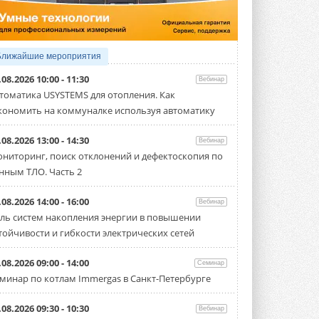
Организатором выступил торгово-
производственный холдинг ...
3 АВГУСТА 2026
«Датарк» испытал модульный
Ближайшие мероприятия
ЦОД с плотностью 54 кВт на
стойку
.08.2026 10:00 - 11:30
Вебинар
Испытания прошли на собственной
томатика USYSTEMS для отопления. Как
производственной площадке и были ...
кономить на коммуналке используя автоматику
3 АВГУСТА 2026
Samsung выпускает VRF-
.08.2026 13:00 - 14:30
Вебинар
систему DVM на R32
ниторинг, поиск отклонений и дефектоскопия по
Линейка включает семь типоразмеров
нным ТЛО. Часть 2
производительностью от 22,4 до 56 кВт.
Суммарная длина трубопроводов ...
3 АВГУСТА 2026
.08.2026 14:00 - 16:00
Вебинар
ль систем накопления энергии в повышении
«СиСофт Девелопмент» подвел
тойчивости и гибкости электрических сетей
итоги конкурса студенческих
проектов «ТИМ-лидеры 2026»
Новый сезон конкурса «ТИМ-лидеры»
.08.2026 09:00 - 14:00
Семинар
стартует уже в сентябре 2026 года ...
минар по котлам Immergas в Санкт-Петербурге
3 АВГУСТА 2026
«Русклимат» укрепляет
.08.2026 09:30 - 10:30
Вебинар