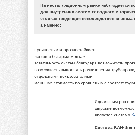
В специализированн
На инсталляционном рынке наблюдается п
сантехнические при
для внутренних систем холодного и горяче
санитарно-бытовых
стойкая тенденция непосредственно связа
хозяйственно-бытов
а именно:
душевые поддоны и 
также все необходи
В более широком см
прочность и коррозиестойкость;
изделия представля
легкий и быстрый монтаж;
современных здани
эстетичность систем благодаря возможности прок
канализацию, водоо
возможность выполнять разветвления трубопровод
сантехника необхо
отдельными пользователями;
благоустройства и 
меньшая стоимость по сравнению с соответствую
Санитарно-техничес
определяет форму и
Идеальным решение
состоит в наиболее
широкие возможност
Формы, габариты и 
является система
K
бытовых функций. М
приборы, обязаны б
Система KAN-ther
всеми современными