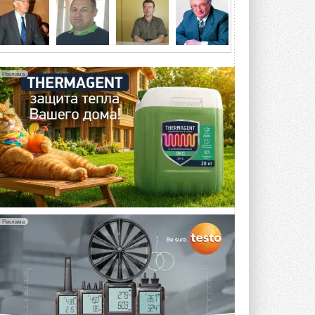
5 АВГУСТА 2026
21-й ежегодный форум
«ЦОД-2026»
Мероприятие пройдет 2-3 сентября в
отеле Radisson Slavyanskaya. Форум
Реклама
посетит более двух тысяч участников ...
5 АВГУСТА 2026
Китайская Shenling представила
линейку тепловых насосов
«воздух-вода» на R290
Серия ThermaX R290 All-In-One
включает три модели ...
4 АВГУСТА 2026
Тепловые насосы в связке с
солнечной генерацией и
Реклама
накопителем снижают
потребление на 60%
Исследователи из Италии установили ...
4 АВГУСТА 2026
«РУСКЛИМАТ Fest 2026» в Уфе
собрал свыше 700 профи
климатической отрасли