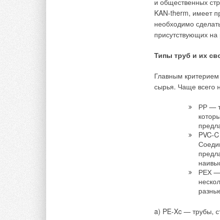
и общественных стр
Viller
KAN-therm, имеет п
Alfoldi
необходимо сделать
Mondia
присутствующих на 
Kohler является ос
Типы труб и их св
Kohler
Главным критерием 
Kohler
сырья. Чаще всего 
Jacob 
РР — т
Основные производи
котор
предла
ОАО "
PVC-C
ЗАО "К
Соеди
ЗАО "С
предла
ООО "
наивы
ЗАО "З
РЕХ — 
нескол
В ближайшие годы п
разные
ассортимента произ
будет способствова
a) PE-Xc — трубы, 
импорта. Необходим