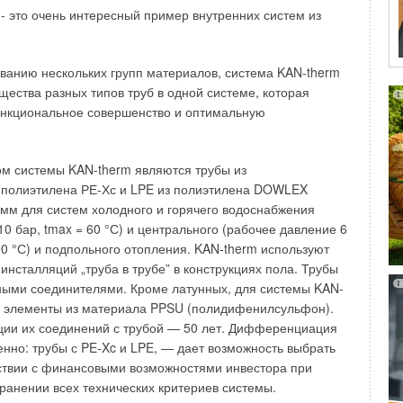
тойчивыми и выдерживать достаточно высокую
- это очень интересный пример внутренних систем из
жна исключать образование отдельных пазух и полостей,
ванию нескольких групп материалов, система KAN-therm
плению загрязнений, а сами размеры сантехнических
ества разных типов труб в одной системе, которая
го пользования должны быть оптимизированы для
ункциональное совершенство и оптимальную
 пространства.
нику изготавливают из долговечных материалов:
м системы KAN-therm являются трубы из
на и стали, акрила, керамики, пластмассы,
 полиэтилена РЕ-Хс и LPE из полиэтилена DOWLEX
уни и т. д. Приборы обычно состоят из водозаборной
 мм для систем холодного и горячего водоснабжения
няемой к системе холодного и горячего водоснабжения,
0 бар, tmax = 60 °С) и центрального (рабочее давление 6
ной арматуры (выпуск с сифоном и переливом),
90 °С) и подпольного отопления. KAN-therm используют
анализационной сети, и элементов крепления. В
инсталляций „труба в трубе” в конструкциях пола. Трубы
ре должен быть предусмотрен гидравлический затвор,
ными соединителями. Кроме латунных, для системы KAN-
роникновение канализационных газов в помещение, где
я элементы из материала PPSU (полидифенилсульфон).
нтехнические приборы.
ции их соединений с трубой — 50 лет. Дифференциация
енно: трубы с PE-Xc и LPE, — дает возможность выбрать
из 1082 городов с населением порядка 20 млн человек
ствии с финансовыми возможностями инвестора при
ишь 15, при этом число домов, присоединенных к
анении всех технических критериев системы.