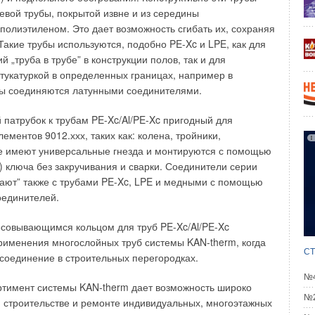
евой трубы, покрытой извне и из середины
a Nova (Португалия),
полиэтиленом. Это дает возможность сгибать их, сохраняя
 (Швейцария),
акие трубы используются, подобно PE-Xc и LPE, как для
 (Австрия),
 „труба в трубе” в конструкции полов, так и для
ska (Чехия),
тукатуркой в определенных границах, например в
na (Польша),
бы соединяются латунными соединителями.
 Kaspichan (Болгария),
ufen (Тайланд).
 патрубок к трубам PE-Xc/Al/PE-Xc пригодный для
лементов 9012.ххх, таких как: колена, тройники,
 входят следующие производители:
е имеют универсальные гнезда и монтируются с помощью
(Франция),
) ключа без закручивания и сварки. Соединители серии
веция, продукция: санфаянс, ванны),
чают” также с трубами PE-Xc, LPE и медными с помощью
веция),
оединителей.
n Swiss (Малайзия),
 (Eгипет),
совывающимся кольцом для труб PE-Xc/Al/PE-Xc
ag (Германия),
именения многослойных труб системы KAN-therm, когда
und (Норвегия),
СТ
соединение в строительных перегородках.
ri Pozzi (Италия),
c Kolo (Польша).
№4
ртимент системы KAN-therm дает возможность широко
№2
Boch принадлежат следующие бренды:
 строительстве и ремонте индивидуальных, многоэтажных