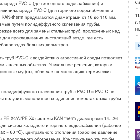
Си
хлорида PVC-U (для холодного водоснабжения) и
rd, Roca, Kama, Burg, Sanipa, Duravit, Alape)
ы инсталляции (Grohe, Geberit)
ивинилхлорида PVC-C (для горячего водоснабжения и
длежности (
Viega
, Mepa, Dallmer, Geberit, Shell)
11
 KAN-therm предлагаются диаметрами от 16 до 110 мм.
г.
яемые путем полидиффузного склеивания трубы,
дителей спасает лишь то, что большая часть строящегося
HE
ежде всего для замены стальных труб, проложенных над
омплектовывается пока отечественной сантехникой. Это
е для прокладывания инсталляций везде, где есть
ую долю на рынке, но уже явно не относится к элитным
убопроводах больших диаметров.
 рассчитанным коммерческим проектам.
ть труб PVC-C к воздействию агрессивной среды позволяет
техники делится между пятью основными компаниями. Это
ромышленных объектах. Уникальное решение, которым
США), группа Roca (Испания), Sanitec (Финляндия),
ционные муфты, облегчает компенсацию термических
ания) и Kohler (США). На рынке их продукция
чными брендами. American Standard - это марки:
 полидиффузного склеивания труб с PVC-U и PVC-C не
Standard (представительства в различных странах Европы),
обы получить монолитное соединение в местах стыка трубы
r (Франция),
ca Dolomite (Италия),
ge Shanks (Великобритания).
 PE-Xc/Al/PE-Xc системы KAN-therm диаметрами 14...26
ля систем холодного и горячего водоснабжения (рабочее
длежат бренды:
max = 60 °C), центрального отопления (рабочее давление
C) и подпольного обогревания. Конструктивно эти трубы
производится в Испании, Италии, Польше, Турции, Китае и