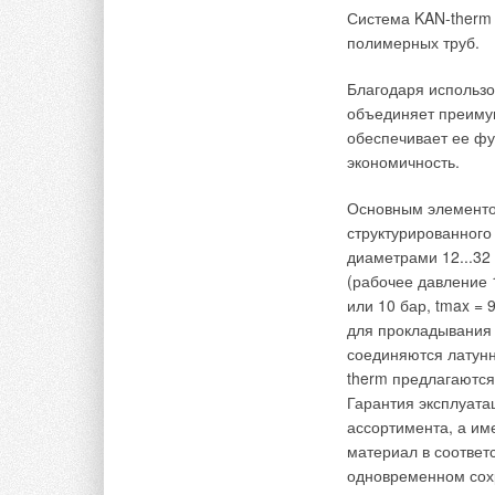
быть коррозийно-ус
Система KAN-therm 
температуру.
полимерных труб.
Форма приборов дол
Благодаря использо
способствующих ско
объединяет преимущ
приборов для обще
обеспечивает ее ф
экономии полезного
экономичность.
Современную сантех
Основным элементо
эмалированных чугу
структурированного
полимербетона, лат
диаметрами 12...32
арматуры, присоеди
(рабочее давление 1
раковины, водослив
или 10 бар, tmax = 
присоединяемой к к
для прокладывания 
водосливной армату
соединяются латун
предотвращающий п
therm предлагаютс
установлены эти са
Гарантия эксплуата
ассортимента, а им
В 1913 г. в России 
материал в соответ
имели водопровод л
одновременном сохр