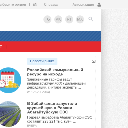
ыберите регион
EN
Справка
Авторизация
TG
VK
RT
MX
Т
EN
Новости рынка
Российский коммунальный
ресурс на исходе
Заниженные тарифы ведут
инфраструктуру ЖКХ к дальнейшей
деградации, считают эксперты ...
24 ЧАСА НАЗАД
В Забайкалье запустили
крупнейшую в России
Абагайтуйскую СЭС
Годовая выработка Абагайтуйской СЭС
составит 223 221 тыс. кВт-ч ...
ВЧЕРА