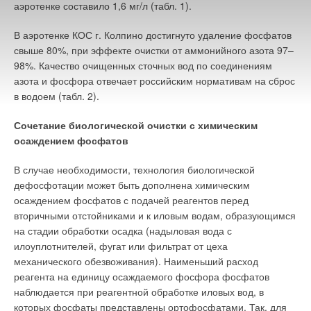
аэротенке составило 1,6 мг/л (табл. 1).
В аэротенке КОС г. Колпино достигнуто удаление фосфатов
свыше 80%, при эффекте очистки от аммонийного азота 97–
98%. Качество очищенных сточных вод по соединениям
азота и фосфора отвечает российским нормативам на сброс
в водоем (табл. 2).
Сочетание биологической очистки с химическим
осаждением фосфатов
В случае необходимости, технология биологической
дефосфотации может быть дополнена химическим
осаждением фосфатов с подачей реагентов перед
вторичными отстойниками и к иловым водам, образующимся
на стадии обработки осадка (надыловая вода с
илоуплотнителей, фугат или фильтрат от цеха
механического обезвоживания). Наименьший расход
реагента на единицу осаждаемого фосфора фосфатов
наблюдается при реагентной обработке иловых вод, в
которых фосфаты представлены ортофосфатами. Так, для