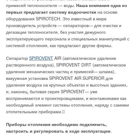
нормальновсасывающие, моноблочные центробежные
примесей теплоносителя — воды.
Наша компания одна из
Увеличение количества осадка влечет дополнительные
насосы. Они имеют горизонтальный всасывающий и
первых предлагает систему водоочистки
на основе
затраты на обезвоживание, а с учетом снижения
радиальный напорный патрубки, обеспечивая
оборудования SPIROTECH. Это известный в мире
теплотворной способности возрастают затраты на сжигание
максимальную подачу до 30 м
3
/ч при макс.напоре до 84 м.
производитель устройств — сепараторов— для очистки и
(требуется больше газа).
дегазации теплоносителя, без участия дежурного
Насосы серии Wilo-Multivert MVIE— вертикальные
эксплуатирующего персонала и специальных манипуляций с
В отличие от городских сточных вод Западной Европы, в
многоступенчатые, нормальновсасывающие, центробежные
системой отопления, как предлагают другие фирмы.
России городские стоки содержат много полифосфатов (в
насосы. Эта модель — идеальное решение для
основном от применяемых моющих средств). Поэтому для
использования в условиях ограниченного пространства,
Сепаратор
SPIROVENT
AIR (автоматическое удаление
российских стоков требуются более высокие дозы реагента
отводимого под насосы. Простота монтажа и демонтажа
растворенного воздуха), SPIROVENT DIRT (автоматическое
(большой К
), и все отмеченные проблемы особенно
насоса достигается за счет применения промежуточного
зап
удаление механических частиц и примесей— шлама),
актуальны.
корпуса между насосом и мотором — фонаря. Фонарь имеет
вакуумная установка SPIROVENT AIR SUPERIOR для
встроенный радиальноупорный шариковый подшипник.
удаления воздуха на крупных объектах и высотных зданиях,
Биологическая очистка от фосфора
и, наконец, бытовая серия SPIROVENT— уже
При этой конструкции осевые силы не передаются на мотор,
воспринимаются и проектировщиками, и монтажниками как
Принцип биологической очистки от фосфора (биологической
тем самым увеличивается срок его службы. Максимальная
необходимый элемент системы отопления, наряду с самими
дефосфотации) состоит в создании условий для развития в
подача — до 98 м
3
/ч, максимальный напор — до 250 м.
отопительными приборами.
составе активного ила фосфорнакапливающих или проще
Настоящим ноу-хау Wilo являются насосы серии Wilo-
«фосфорных» бактерий (Р-бактерий). Для этого в системе
Multivert MVISE. Это вертикальные многоступенчатые насосы
Приборы отопления необходимо подключить,
биологической очистки выделяют анаэробные и аэробные
с мокрым ротором.
настроить и регулировать в ходе эксплуатации
.
зоны, которые поочередно проходит активный ил (рис. 1).