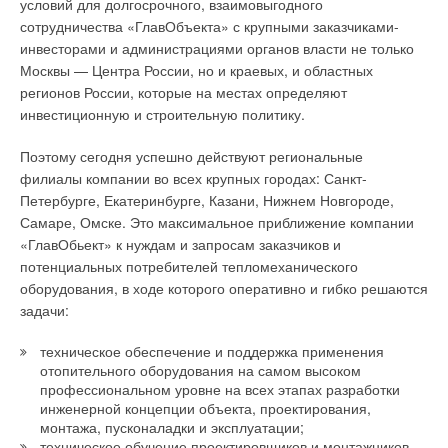
условий для долгосрочного, взаимовыгодного
Насос Wilo-Multivert MVISE
сотрудничества «ГлавОбъекта» с крупными заказчиками-
Таблица 1
инвесторами и администрациями органов власти не только
В системах водоснабжения жилого здания потребление воды
Москвы — Центра России, но и краевых, и областных
в течение суток происходит неравномерно. Например, на
регионов России, которые на местах определяют
утренние и вечерние часы приходится максимальный
Таблица 2
инвестиционную и строительную политику.
уровень водоразбора, на ночные часы минимальный. При
проектировании систем водоснабжения насосы подбираются
Поэтому сегодня успешно действуют региональные
таким образом, чтобы обеспечивать требуемый расход воды
филиалы компании во всех крупных городах: Санкт-
в часы максимального водоразбора.
Петербурге, Екатеринбурге, Казани, Нижнем Новгороде,
Рис. 3. Схема очистки от
Самаре, Омске. Это максимальное приближение компании
азота и фосфора в трех
При использовании насосов без регулирования частоты
«ГлавОбьект» к нуждам и запросам заказчиков и
секциях аэротенка I-й
вращения ротора их полная нагрузка и оптимальный КПД
потенциальных потребителей тепломеханического
очереди КОС г. Пскова
обеспечивается только в течение 10–15% времени, все
оборудования, в ходе которого оперативно и гибко решаются
остальное время насосы работают при неполной нагрузке и
задачи:
в зоне низкого КПД, что ведет к неоправданному
перерасходу электроэнергии. При этом давление за насосом
техническое обеспечение и поддержка применения
отопительного оборудования на самом высоком
и у потребителя может меняться в широком диапазоне,
Рис. 4. Схема очистки от
профессиональном уровне на всех этапах разработки
иногда превышая в полтора-два раза требуемую величину.
азота и фосфора в 1-й
инженерной концепции объекта, проектирования,
секции аэротенка II-й
монтажа, пусконаладки и эксплуатации;
Между тем, существует решение, позволяющее
очереди КОС г. Колпино
техническое обучение проектировщиков и монтажников