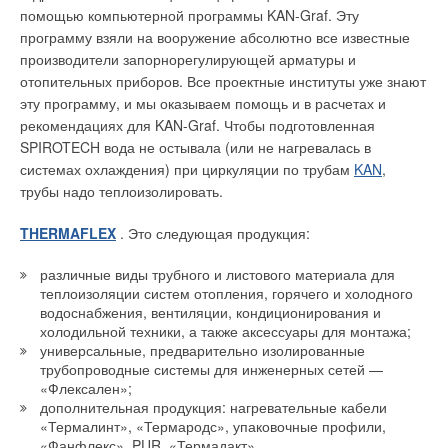
стоимости энергоресурсов, фактору энергоэффективности
помощью компьютерной программы KAN-Graf. Эту
бактерий, образуются в процессе анаэробного кислотного
оборудования придается все большее значение
программу взяли на вооружение абсолютно все известные
сбраживания органических веществ сточной воды.
строителями, заказчиками и собственниками строящихся
производители запорнорегулирующей арматуры и
Образование ЛЖК в анаэробных условиях идет значительно
объектов. Специалисты, заботящиеся о разумном
отопительных приборов. Все проектные институты уже знают
медленнее, чем их потребление фосфорными бактериями.
расходовании природных ресурсов и экономии средств на
эту программу, и мы оказываем помощь и в расчетах и
Общая скорость двухстадийного процесса:
эксплуатацию и обслуживание инженерных систем,
рекомендациях для KAN-Graf. Чтобы подготовленная
неизбежно приходят к выбору оптимальных решений,
SPIROTECH вода не остывала (или не нагревалась в
ОВ –брожение–> ЛЖК –брожение–> РНВ
основанных на передовых технологиях.
системах охлаждения) при циркуляции по трубам
KAN
,
определяется скоростью 1-й реакции. Поэтому требуется
трубы надо теплоизолировать.
Вот почему можно с уверенностью говорить о реальной
выделение значительного объемаанаэробной зоны в
востребованности насосов Wilo с электронным
THERMAFLEX
. Это следующая продукция:
системе биологической очистки, чтобы обеспечить развитие
регулированием в высотном строительстве.
достаточного количества фосфорных бактерий.
различные виды трубного и листового материала для
теплоизоляции систем отопления, горячего и холодного
Объем анаэробной зоны можно существенно сократить
Читайте по теме:
водоснабжения, вентиляции, кондиционирования и
двумя способами:
холодильной техники, а также аксессуары для монтажа;
→
Текущая ситуация и тенденции на рынке насосного
универсальные, предварительно изолированные
оборудования в условиях санкций
❏ выполнить сбраживания ОВ до ЛЖК еще до подачи
трубопроводные системы для инженерных сетей —
ЖУРНАЛ СОК ИЮНЬ 2024
сточных вод в аэротенк;
«Флексален»;
→
Конфигурируемые системы управления WILO и
дополнительная продукция: нагревательные кабели
цифровой подход к подбору
ЖУРНАЛ СОК АПРЕЛЬ 2023
❏ интенсифицировать процесс кислотного сбраживания в
«Термалинт», «Термародс», упаковочные профили,
→
Как выбрать насосную установку?
«Фанфлекс», PUR, «Термадакт».