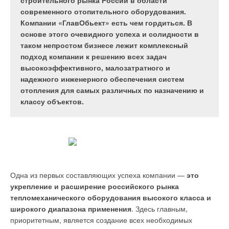
мере определяет экологическую ситуацию, как в
строительного рынка России в области
оборудования все чаще становятся его
России, так и за рубежом.
современного отопительного оборудования.
энергосберегающие свойства и потенциал
Компании «ГлавОбьект» есть чем гордиться. В
экономии в течение всего срока службы. С точки
основе этого очевидного успеха и солидности в
зрения этих параметров наиболее
таком непростом бизнесе лежит комплексный
предпочтительными решениями являются
подход компании к решению всех задач
системы с использованием насосов Wilo
высокоэффективного, малозатратного и
(Германия) с электронным регулированием
надежного инженерного обеспечения систем
частоты вращения. Благодаря своим
отопления для самых различных по назначению и
Рис. 1. Биологическая
конструктивным особенностям насосы этого типа
классу объектов.
дефосфотация: основные
позволяют значительно экономить
биохимические процессы
электроэнергию и снижать эксплуатационные
в анаэробных и аэробных
затраты.
условиях
Одна из первых составляющих успеха компании —
это
Насос
Wilo
-Economy MHIE
укрепление и расширение российского рынка
Рис. 2. Схема очистки от
тепломеханического оборудования высокого класса и
азота и фосфора во 2-й
широкого диапазона применения
. Здесь главным,
Насос Wilo-Multivert MVIE
секции аэротенка I-й
приоритетным, является создание всех необходимых
очереди ЦСА