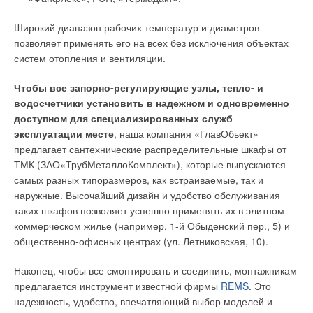
аэротенке.
ЖУРНАЛ СОК ЯНВАРЬ 2023
→
Потери напора в модульных насосных установках для
Широкий диапазон рабочих температур и диаметров
противопожарного водоснабжения
По первому способу сбраживание надо проводить в
ЖУРНАЛ СОК ОКТЯБРЬ 2022
позволяет применять его на всех без исключения объектах
специально реконструированных первичных отстойниках с
→
Применение виброизолирующих вставок в насосных
систем отопления и вентиляции.
выдерживанием в них первичного осадка в течение не менее
станциях систем водоснабжения и канализации
ЖУРНАЛ СОК АВГУСТ 2022
3–5 суток с достижением степени сбраживания осадка не
Чтобы все запорно-регулирующие узлы, тепло- и
менее 3–5%. Осадок необходимо периодически
водосчетчики установить в надежном и одновременно
циркулировать (4–7 раз в сутки) путем перекачки на вход
доступном для специализированных служб
отстойника с разбавлением очищенной сточной водой (с
эксплуатации месте
, наша компания «ГлавОбьект»
выхода вторичных отстойников). Так как уплотнение осадка
предлагает сантехнические распределительные шкафы от
угнетает процесс его брожения, концентрация сырого осадка
Уведомления отключены
ТМК (ЗАО«ТрубМеталлоКомплект»), которые выпускаются
должна поддерживаться на уровне 10–20 г/л [1].
самых разных типоразмеров, как встраиваемые, так и
Комментарии
наружные. Высочайший дизайн и удобство обслуживания
Чтобы обеспечить все эти условия на большинстве
таких шкафов позволяет успешно применять их в элитном
существующих первичных отстойниках, требуется серьезная
В этой теме еще нет комментариев
коммерческом жилье (например, 1-й Обыденский пер., 5) и
предварительная технологическая проработка с
общественно-офисных центрах (ул. Летниковская, 10).
последующей разработкой технических решений и проекта
реконструкции. Второй способ — интенсификация процесса
Добавить комментарий
Наконец, чтобы все смонтировать и соединить, монтажникам
кислотного сбраживания в аэротенке — лежит в основе
предлагается инструмент известной фирмы
REMS
. Это
новой технологии биологической очистки городских сточных
Ваше имя *
надежность, удобство, впечатляющий выбор моделей и
вод, разработанной в 2005 г. в Санкт-Петербурге [2]. По