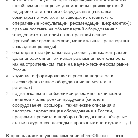
поддерживать требуемое давление и при этом
новейшим инженерным достижениям производителей-
минимизировать эксплуатационные затраты на
лидеров отопительного оборудования (выставки,
электропотребление. Это решение состоит в регулировании
семинары на местах и на заводах-изготовителях,
Таблица 3
оперативные консультации, рекомендации, шеф-монтаж);
частоты вращения мотора, позволяющем добиваться
прямые поставки на объект партий оборудования с
постоянно высокого КПД насоса практически во всем
Экологическая безопасность водных источников оценивается
заводов-изготовителей на контрактной основе
диапазоне изменения расхода. При максимальном
степенью достижения нормативных показателей, в т.ч. по
(кратчайшие сроки поставки, минимальные транспортные
водоразборе насос работает в полную мощность на
соединениям азота и фосфора.
и складские расходы);
максимальных числах оборотов.
благоприятные финансовые условия данных контрактов;
Высокий уровень загрязнения российских водоемов
целенаправленная, активная рекламная деятельность,
В случае снижения водопотребления мотор насоса,
как на строительном, так и на научно-техническом рынке
биогенными элементами не позволяет рассчитывать на
России;
управляемый частотным преобразователем, автоматически
процессы самоочищения, поэтому при утверждении
изучение и формирование спроса на надежное и
снижает обороты, чтобы привести подаваемый насосом
проектов вновь строящихся очистных сооружений и на
высокоэффективное оборудование на местах (в
расход воды в соответствие с уменьшившимся
действующих станциях очистки к сбрасываемым сточным
регионах);
водопотреблением. При этом давление в сети
водам предъявляются требования, как правило, на уровне
подготовка всей необходимой рекламно-технической
водоснабжения остается неизменным. Такой режим работы
ПДК водоемов рыбохозяйственного назначения.
печатной и электронной продукции (каталоги
позволяет сэкономить от 30 до 50% электроэнергии по
оборудования, брошюры, технические описания и
Большинство действующих в России сооружений очистки
сравнению с насосами с постоянной частотой вращения.
паспорта, сертификация оборудования в России,
городских стоков основано на применении традиционной
программы расчета и подбора оборудования, обзорные
биотехнологии, дающей низкий съем фосфатов (до 20–30%)
статьи в журналах, доклады в проектных институтах и т.д.)
Что это означает на практике? К примеру, для
и не обеспечивающей эффективного удаления нитратов,
пятиподъездного 16-этажного жилого дома среднегодовое
образующихся в ходе нитрификации. В результате на многих
Второе слагаемое успеха компании «ГлавОбьект» —
это
потребление электроэнергии насосом с постоянным числом