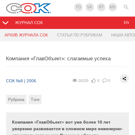
TG
VK
RT
MX
ЖУРНАЛ СОК
EN
АРХИВ ЖУРНАЛА СОК
СТАТЬИ ПО РУБРИКАМ
НАШИ АВТ
Методы очистки городских сточных вод от
Насосы с электронным регулированием:
биогенных элементов
передовые технологии WILO в
энергосбережении
Компания «ГлавОбъект»: слагаемые успеха
СОК №8 | 2006
48606
1
0
СОК №8 | 2006
28184
0
0
СОК №8 | 2006
28205
0
0
Рубрика
Тэги
Автор
Рубрика
Тэги
Рубрика
Тэги
Актуальность проблемы удаления из сточных вод
соединений азота и фосфора обусловлена все
В современном высотном строительстве при
более возрастающей степенью эвтрофикации
Компания «ГлавОбьект» вот уже более 10 лет
проектировании систем водоснабжения
поверхностных водоемов, которая в значительной
уверенно развивается в сложном мире инженерно-
решающими факторами выбора насосного