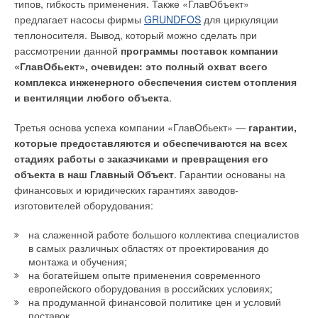
типов, гибкость применения. Также «ГлавОбъект»
данной технологии в бескислородных зонах (анаэробной и
предлагает насосы фирмы
GRUNDFOS
для циркуляции
аноксидной) аэротенка размещается плоскостная загрузка.
Ваш E-mail *
теплоносителя. Вывод, который можно сделать при
рассмотрении данной
программы поставок компании
При размещении загрузки в анаэробной зоне на ней
«ГлавОбьект», очевиден: это полный охват всего
развивается биопленка специфического микробного ценоза.
Текст комментария
комплекса инженерного обеспечения систем отопления
Биопленка, вырастающая на загрузке, содержит
и вентиляции любого объекта
.
преимущественно анаэробные гетеротрофные бактерии,
адаптированные к поступающим в анаэробную зону
Третья основа успеха компании «ГлавОбьект» —
гарантии,
органическим веществам и обеспечивающие их быстрое
которые предоставляются и обеспечиваются на всех
сбраживание. При этом, в сравнении с другими
стадиях работы с заказчиками и превращения его
технологиями биологической очистки от фосфора доля
объекта в наш Главный Объект
. Гарантии основаны на
бактерий в активном иле, способных производить кислотное
финансовых и юридических гарантиях заводов-
сбраживание органических веществ, уменьшается.
изготовителей оборудования:
Соответственно, растет доля бактерий, участвующих в
очистке от азота. В результате, интенсификация анаэробного
на слаженной работе большого коллектива специалистов
сбраживания в анаэробной зоне вызывает увеличение
в самых различных областях от проектирования до
скорости нитрификации в аэробной зоне аэротенка в расчете
монтажа и обучения;
на 1 г активного ила.
на богатейшем опыте применения современного
европейского оборудования в российских условиях;
В силу более высокой устойчивости прикрепленных
на продуманной финансовой политике цен и условий
поставок.
микроорганизмов к неблагоприятным воздействиям,