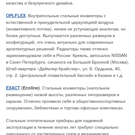
качества и безупречного дизайна.
вероятность возникновения гидравлических ударов и
Химическое осаждение полифосфатов протекает
повышения давления в трубопроводах до недопустимого
OPLFLEX
. Внутрипольные стальные конвекторы с
значительно хуже, чем осаждение ортофосфатов. Поэтому с
уровня.
естественной и принудительной циркуляцией воздуха
увеличением доли полифосфатов коэффициент запаса
(конвективного потока), ничем не уступающие аналогам, но
резко возрастает (растет доза реагента).
Тем самым достигается повышенная надежность и
более доступные. Выпускаются различных размеров и
длительный срок службы не только насоса, но и системы
конфигураций, что очень актуально для современных
Высокий коэффициент запаса — это не только повышенный
водоснабжения. Нет скачков давления — нет и
архитектурных решений. Радиаторы также отлично
расход реагента (значительные затраты), но и значительное
гидравлических ударов, следовательно, не придется нести
зарекомендовали себя в России: Кремль, автосалон NISSAN
подкисление среды, а также большое вторичное загрязнение
затраты на ликвидацию их последствий. Способность
в Санкт-Петербурге, синанога на Большой Бронной (Москва),
очищенных стоков металлами (железом, при использовании
насосов MHIE,MVISE и MVIE поддерживать выходное
Штаб-квартира «Даймлер-Крайслер», ул. Б. Ордынка, 40,
реагента Fe
(SO
)
), увеличение количества образующегося
давление постоянным вне зависимости от изменения
2
4
3
стр. 2, Центральный плавательный бассейн в Казани и т.д.
осадка и снижение его теплотворной способности.
внешних параметров позволяет сократить использование
дорогой регулировочной арматуры.
EXACT
(Ecoline)
. Стальные конвекторы (напольное
Для нейтрализации кислоты, образующейся при подаче
размещение) низкой высоты, различных типоразмеров и
реагента, необходимо добавлять щелочь (дополнительные
Еще одним аргументом в пользу регулируемых насосов
окраски. Отлично проявили себя в общественноспортивных
затраты). Для снижения содержания железа (или другого
является то, что большую часть времени, особенно ночью,
сооружениях, библиотеках и торгово-офисных комплексах.
металла) требуется доочистка или значительное сокращение
насос и мотор работают на меньших оборотах, производя
гидравлической нагрузки на вторичные отстойники
меньше шума, а если водоразбор отсутствует, то система
Стальные отопительные приборы для надежной
(строительство дополнительных отстойников или сооружений
управления отключает эти насосы. Насосы серии Wilo-
эксплуатации в течение многих лет требуют специально
доочистки — опять дополнительные затраты).
Economy MHIE— это горизонтальные многоступенчатые,
очищенного от растворенных газов и механических