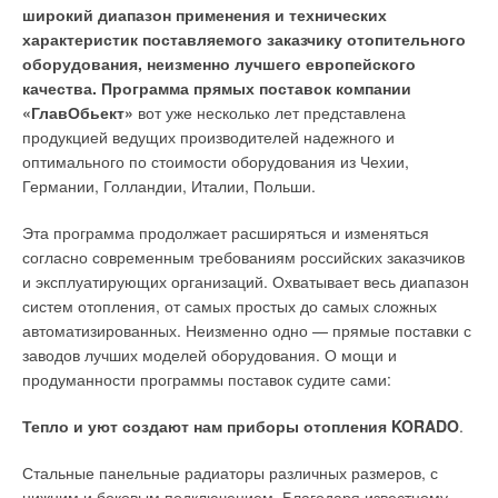
объектах российские нормативы сброса азота и фосфора не
широкий диапазон применения и технических
оборотов может составлять около 37 тыс. кВт•ч (при
выполняются. Наиболее остро стоит проблема обеспечения
характеристик поставляемого заказчику отопительного
максимальном расходе 30 м
3
/ч и напоре 40 м).При этом
нормативов по сбросу фосфора. Зарубежный и
оборудования, неизменно лучшего европейского
насос с изменяемой частотой вращения потребит около 23
отечественный опыт показывает, что для решения этой
качества. Программа прямых поставок компании
тыс. кВт•ч, что при существующих тарифах даст годовую
задачи возможны три подхода:
«ГлавОбьект»
вот уже несколько лет представлена
экономию свыше 20 тыс. руб.
продукцией ведущих производителей надежного и
❏ химическая очистка, т.е. применение реагентов для
оптимального по стоимости оборудования из Чехии,
И эти средства могут быть сэкономлены благодаря
осаждения фосфатов в виде нерастворимых
Германии, Голландии, Италии, Польши.
применению правильного инженерного решения! Компания
металфосфатов, таких как фосфат железа или фосфат
Wilo имеет большой опыт производства насосов со
алюминия;
Эта программа продолжает расширяться и изменяться
встроенными частотными преобразователями,и в этой
согласно современным требованиям российских заказчиков
области ею реализовано немало технических решений,
❏ биологическая очистка от фосфора по технологии
и эксплуатирующих организаций. Охватывает весь диапазон
позволяющих регулировать частоту вращения насоса, а
биологической дефосфотации;
систем отопления, от самых простых до самых сложных
следовательно, с большей точностью поддерживать
автоматизированных. Неизменно одно — прямые поставки с
заданные параметры по давлению и экономить большее
❏ сочетание биологической очистки с химическим
заводов лучших моделей оборудования. О мощи и
количество электроэнергии.
осаждением фосфатов. Рассмотрим каждый из этих
продуманности программы поставок судите сами:
подходов.
Последнее поколение насосов повышения давления с
Тепло и уют создают нам приборы отопления KORADO
.
электронным регулированием Wilo-Economy MHIE,
Химическое осаждение фосфатов
Механизм химического
WiloMultivert MVIE и Wilo-Multivert MVISE оснащено новым
осаждения фосфатов состоит в образовании нерастворимых
Стальные панельные радиаторы различных размеров, с
встроенным частотным преобразователем с контролем
металфосфатов при взаимодействии фосфатов с солями
нижним и боковым подключением. Благодаря известному