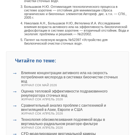
очистки сточных вод».
Большаков Н.Ю. Оптимизация технологического процесса в
системе аэротенк — отстойник для минимизации сброса
органических и биогенных элементов:Автореф. дис. к.т.н. — СПб.,
2005 г.
Николаев А.Н., Большаков Н.Ю.,Фетюлина И.А. Исследование
влияния возраста активного ила на эффективность биологической
дефосфотации в системе аэротенк — вторичный отстойник. Вода и
экология: проблемы и решения.— №2/2002.
Патент на полезную модель №52397 «Устройство для
биологической очистки сточных вод».
Читайте по теме:
→
Влияние концентрации активного ила на скорость
потребления кислорода в системах биоочистки сточных
вод
ЖУРНАЛ СОК МАЙ 2026
→
Оценка тепловой эффективности подраковинного
рекуператора сточных вод
ЖУРНАЛ СОК АПРЕЛЬ 2026
→
Сравнительный анализ проблем с сантехникой и
вентиляцией в Азии, Европе и США
ЖУРНАЛ СОК АПРЕЛЬ 2026
→
Технология обезжелезивания подземной воды в
вертикально-радиальном реакторе-фильтре
ЖУРНАЛ СОК АПРЕЛЬ 2026
→
CFD-моделирование вертикальной камеры