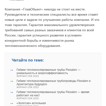
связанным с изменениями характеристик поступающих
Компания «ГлавОбьект» никогда не стоит на месте.
стоков, увеличивается стабильность процесса кислотного
Руководители и технические специалисты все время ставят
сбраживания и уменьшается риск срыва процесса
новые цели и задачи по улучшению работы компании. И это
биологической дефосфотации.
тоже гарантия. Гарантия максимального удовлетворения
требований самых разных заказчиков и клиентов по всей
Таким образом, в целом повышается скорость и
России, гарантия успешного развития в условиях
стабильность биологических процессов очистки от фосфора
конкурентной борьбы и изменчивости рынка
и азота, что позволяет существенно (в 1,2–1,5 раза)
тепломеханического оборудования.
повысить производительность аэротенка в сравнении,
например, с известной технологией Кейптаунского
Университета. Это особенно важно при реконструкции
Читайте по теме:
существующих традиционных аэротенков, когда необходимо
реализовать новую биотехнологию без строительства
→
Гибкие теплоизолированные трубы Flexalen —
дополнительных сооружений. Технологические схемы
уникальность и энергоэффективность
биологической очистки разрабатываются для каждого
ЖУРНАЛ СОК 2023
→
Гибкие теплоизолированные трубопроводы Flexalen и
конкретного объекта на основе математического
Архитектура будущего
моделирования с учетом характеристик поступающей
ЖУРНАЛ СОК 2022
→
сточной воды, требования к качеству очищенных сточных
Гибкие теплоизолированные трубы Flexalen — время
работает на нас!
вод, а также конструктивных особенностей аэротенка,
ЖУРНАЛ СОК 2022
→
подлежащего реконструкции [3, 4].
«Золотая» котельная