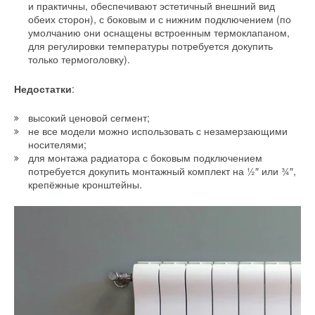
и практичны, обеспечивают эстетичный внешний вид
обеих сторон), с боковым и с нижним подключением (по
умолчанию они оснащены встроенным термоклапаном,
для регулировки температуры потребуется докупить
только термоголовку).
Недостатки
:
высокий ценовой сегмент;
не все модели можно использовать с незамерзающими
носителями;
для монтажа радиатора с боковым подключением
потребуется докупить монтажный комплект на ½″ или ¾″,
крепёжные кронштейны.
Дизайнерская палитра Royal Thermo
Все дизайн-радиаторы Royal Thermo, а также все стальные
панельные радиаторы можно приобрести сразу со склада