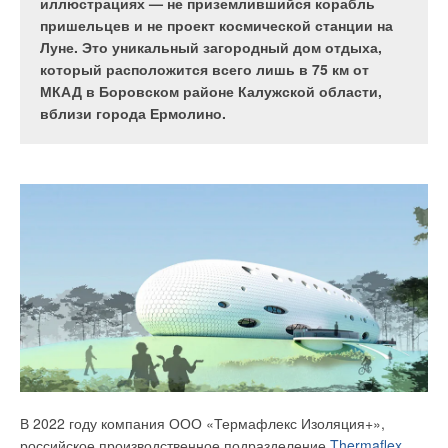
чём разница между централизованной и
иллюстрациях — не приземлившийся корабль
Научно-исследовательский институт инженерных,
автономной системами отопления? Каким должно
пришельцев и не проект космической станции на
климатических систем и электроники (НИИ
быть расстояние от радиатора до пола? Мы
Луне. Это уникальный загородный дом отдыха,
«ИКСЭл»), расположенные на территории
поделились с профессионалами полезными
который расположится всего лишь в 75 км от
технопарка «Русклимат ИКСЭл» в городе Киржач
советами, которые помогут им выбрать и
МКАД в Боровском районе Калужской области,
Владимирской области.
установить радиатор.
вблизи города Ермолино.
Дом или квартира: почему это важно?
В 2022 году компания ООО «Термафлекс Изоляция+»,
российское производственное подразделение
Thermaflex