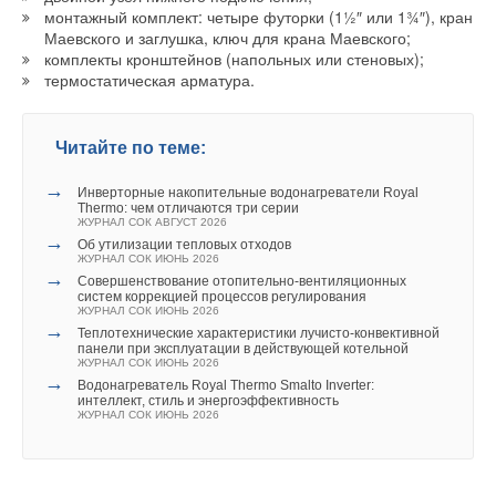
монтажный комплект: четыре футорки (1½″ или 1¾″), кран
Маевского и заглушка, ключ для крана Маевского;
комплекты кронштейнов (напольных или стеновых);
термостатическая арматура.
Читайте по теме:
10
0
% настоящий биметалл
→
Инверторные накопительные водонагреватели Royal
Thermo: чем отличаются три серии
Уровень водородного показателя рН сетевой воды
ЖУРНАЛ СОК АВГУСТ 2026
→
в системах теплоснабжения, в соответствии с действующими
Об утилизации тепловых отходов
ЖУРНАЛ СОК ИЮНЬ 2026
нормативами, составляет 8,3–9,5. При этом при значениях
→
Совершенствование отопительно-вентиляционных
pH теплоносителя выше 8,5 алюминиевые радиаторы
систем коррекцией процессов регулирования
ЖУРНАЛ СОК ИЮНЬ 2026
разрушаются. Это значит, что в системах, где уровень pH
→
Теплотехнические характеристики лучисто-конвективной
может превышать эти показатели, а также в системах,
панели при эксплуатации в действующей котельной
подверженных гидравлическим ударам, возможно
ЖУРНАЛ СОК ИЮНЬ 2026
→
Водонагреватель Royal Thermo Smalto Inverter:
применение только биметаллических радиаторов с высокими
интеллект, стиль и энергоэффективность
показателями надёжности. В противном случае
ЖУРНАЛ СОК ИЮНЬ 2026
алюминиевый или некачественный биметаллический
радиатор может просто прорвать.