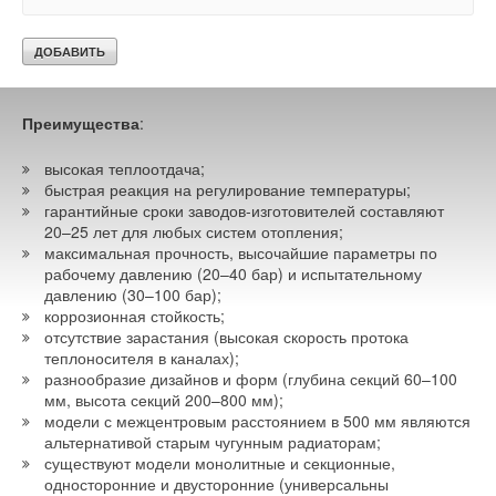
Биметаллические радиаторы сочетают
преимущества материалов: стали и алюминия
Вертикальные дизайнерские модели
Pianoforte Tower
—
идеальное решение для жилых помещений и больших
Преимущества
:
общественных пространств с панорамными окнами
(вестибюлей и лифтовых холлов). Модели Tower не только
высокая теплоотдача;
эффектно смотрятся, но и отлично греют за счёт большой
быстрая реакция на регулирование температуры;
секционности и высокой теплоотдачи. А специально для
гарантийные сроки заводов-изготовителей составляют
ванной можно приобрести Tower с полотенцедержателем.
20–25 лет для любых систем отопления;
максимальная прочность, высочайшие параметры по
рабочему давлению (20–40 бар) и испытательному
Радиаторы Pianoforte представлены в складской программе
давлению (30–100 бар);
в трёх фирменных дизайнерских цветах и в трёх высотах
коррозионная стойкость;
с межосевым расстоянием 200, 300 и 500 мм, либо
отсутствие зарастания (высокая скорость протока
аналогично в трёх широтах для радиаторов Tower.
теплоносителя в каналах);
разнообразие дизайнов и форм (глубина секций 60–100
мм, высота секций 200–800 мм);
модели с межцентровым расстоянием в 500 мм являются
альтернативой старым чугунным радиаторам;
существуют модели монолитные и секционные,
односторонние и двусторонние (универсальны