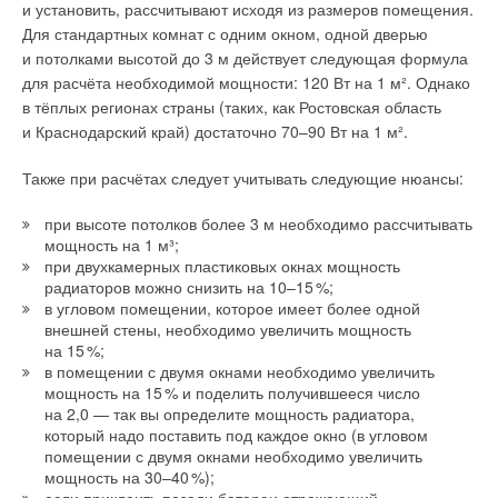
и установить, рассчитывают исходя из размеров помещения.
технической и деминерализованной водой. Затем
Для стандартных комнат с одним окном, одной дверью
на поверхность наносится конверсионный слой на основе
и потолками высотой до 3 м действует следующая формула
циркония, обеспечивающий 10
0
% сцепление грунта
для расчёта необходимой мощности: 120 Вт на 1 м². Однако
и порошковой краски с поверхностью радиатора.
в тёплых регионах страны (таких, как Ростовская область
и Краснодарский край) достаточно 70–90 Вт на 1 м².
Также при расчётах следует учитывать следующие нюансы:
при высоте потолков более 3 м необходимо рассчитывать
мощность на 1 м³;
при двухкамерных пластиковых окнах мощность
радиаторов можно снизить на 10–1
5
%;
в угловом помещении, которое имеет более одной
внешней стены, необходимо увеличить мощность
на 1
5
%;
в помещении с двумя окнами необходимо увеличить
мощность на 1
5
% и поделить получившееся число
на 2,0 — так вы определите мощность радиатора,
который надо поставить под каждое окно (в угловом
помещении с двумя окнами необходимо увеличить
Стоит отметить, что цирконирование является новейшей
мощность на 30–4
0
%);
если приклеить позади батареи отражающий