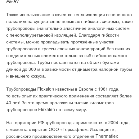
PE-RT
кислотности в отопительных системах многоэтажек
зачастую неприемлем для алюминиевых приборов,
Также использование в качестве теплоизоляции вспененного
поэтому перед покупкой радиатора стоит проверить
полиэтилена существенно повышает гибкость системы, такие
уровень кислотности воды (показатель не должен
Биметаллические радиаторысерии Biliner VD с нижним
трубопроводы значительно эластичнее аналогичных систем
превышать 7–8 единиц);
подключением, оснащённые «умным» термостатом
при эксплуатации алюминий подвергается
с пенополиуретановой изоляцией. Благодаря гибкости
SmartHeat
окислительным процессам, вызывающим разрушение
системы, можно прокладывать протяжённые участки
металла и выделение газов;
трубопроводов и трассы сложных конфигураций без лишних
Аэродинамический дизайн радиатора
Biliner
разработан IPG
не все модели можно использовать с незамерзающими
соединительных элементов только за счёт гибкости самого
Design Studio (Италия) совместно с экспертами отраслевого
теплоносителями;
трубопровода. Трубы поставляются на объект бухтами
института «НИИсантехники» (Россия). Форма радиатора
для монтажа радиатора с боковым подключением
длиной до 300 м в зависимости от диаметра напорной трубы
потребуется докупить монтажный комплект на ½″ или ¾″,
напоминает профиль крыла самолёта. Благодаря
крепёжные кронштейны.
и внешнего кожуха.
каплеобразной форме верхних концов рёбер в области
выхода нагретого воздуха образуются специальные
Чугунные радиаторы
Трубопроводы Flexalen известны в Европе с 1981 года,
дефлекторы, позволяющие равномерно распределять
то есть опыт их практического применения составляет более
тёплый воздух по помещению. Такое решение позволило
Весь прошлый век чугунные радиаторы оставались наиболее
40 лет! За это время проложены тысячи километров
достичь революционной тепловой эффективности радиатора
популярными приборами отопления. Не уходят они с рынка
трубопроводов Flexalen по всему миру.
при компактных размерах. Biliner выпускается в двух
и сегодня: чугунные батареи отопления востребованы,
высотах — с межосевым расстоянием 350 и 500 мм, и в трёх
обладают рядом преимуществ по сравнению
На территории РФ трубопроводы применяются с 2004 года,
фирменных цветах — белом Bianco Traffico, чёрном Noir
с современными аналогами из других материалов и активно
с момента открытия ООО «Термафлекс Изоляция+»,
Sable и серебристом Silver Satin. Все три цвета всегда
используются в домах с открытыми, самотёчными системами
российского производственного отделения Thermaflex
в наличии на складе.