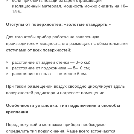
технологией и, в отличие от устаревшего фосфатирования,
изоляционный материал, мощность можно снизить на 10–
экологически безопасно. Нанесение экологически чистого
1
5
%.
грунта методом анафореза с последующей сушкой при
температуре 20
0
°C обеспечивает 10
0
%-ю окраску
Отступы от поверхностей: «золотые стандарты»
в труднодоступных местах, а также устойчивость
к ультрафиолету, и гарантирует сохранность цвета в течение
Для того чтобы прибор работал на заявленную
всего срока эксплуатации.
производителем мощность, его размещают с обязательными
отступами от всех поверхностей:
Финальный этап — нанесение высококачественной
порошковой краски, разработанной специально по
расстояние от задней стенки — 3–5 см;
требованиям Royal Thermo. Красочный слой обладает
расстояние от подоконника — 5–10 см;
высокими защитными свойствами, механической стойкостью,
расстояние от пола — не менее 6 см.
стойкостью к истиранию, атмосферостойкостью, стойкостью
к изменению цвета. Всё это обеспечивает максимальную
При таком размещении воздух свободно циркулирует вдоль
долговечность покрытия радиатора даже в помещениях
поверхностей радиатора и нагревает помещение.
с повышенной влажностью.
Особенности установки: тип подключения и способы
крепления
Перед покупкой и монтажом прибора необходимо
определить тип подключения. Чаще всего встречаются