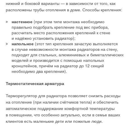
нижний и боковой варианты — в зависимости от того, как
расположены трубы отопления в доме. Способы крепления:
настенное
(при этом типе монтажа необходимо
Инновационные технологии в алюминиевых
правильно подобрать крепление под вес прибора,
и биметаллических радиаторах Royal Thermo
рассчитать место расположения креплений к стене
и надёжно установить радиатор);
напольное
(этот тип крепления зачастую выполняется
Специалисты Royal Thermo непрерывно работают над
в случае невозможности монтажа радиаторов на стену,
усовершенствованием выпускаемой продукции.
подходит для стальных, алюминиевых и биметаллических
Конструкторское бюро Royal Thermo в сотрудничестве
моделей и производится с помощью напольных
с лабораторией «НИИсантехники» разрабатывает радиаторы
кронштейнов, причём на радиатор до 12 секций
Royal Thermo с учётом суровых климатических условий,
необходимо два крепления).
качества водоподготовки, степени износа российских
тепловых сетей. На сегодняшний день в продуктах Royal
Термостатическая арматура
Thermo реализован целый ряд уникальных технологий,
подтверждённых и защищённых 20 международными
Терморегулятор для радиатора позволяет снизить расходы
патентами.
на отопление (при наличии счётчиков тепла) и обеспечить
автоматическое поддержание комфортной температуры
в помещении, что особенно актуально, если в семье ваших
клиентов есть маленькие дети или пожилые люди.