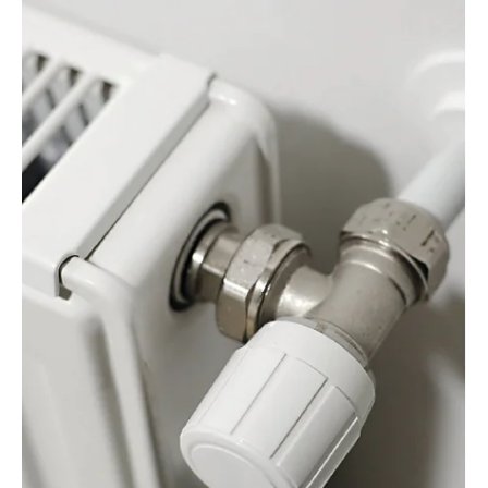
Технология Powershiſt подразумеваетдополнительное
оребрение на коллекторе секций алюминиевых и
биметаллических радиаторов
Powershift© — одна из таких технологий, применяемая
в алюминиевых и биметаллических радиаторах Royal
Thermo. Дополнительное оребрение на вертикальном
коллекторе секций радиатора увеличивает теплоотдачу
радиатора на
5
%. Такое решение позволяет быстрее
обогреть помещение, а также делает радиаторы Royal
Thermo более экономичными при том же размере и весе