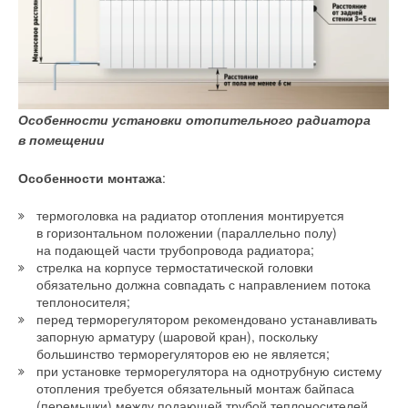
Также во всех алюминиевых радиаторах Royal Thermo
используется инновационная технология соединения
заглушки и корпуса радиатора без сварки. Запатентованная
инновационная заглушка повышенной прочности Royal
Thermo с нанополимерной мембраной обеспечивает
Особенности установки отопительного радиатора
надёжное соединение и эффективную защиту
в помещении
от гидроударов. Мембрана обеспечивает 10
0
%-ю
герметичность и полностью исключает контакт заглушки
Особенности монтажа
:
с теплоносителем, предотвращая возможные повреждения
при эксплуатации.
термоголовка на радиатор отопления монтируется
в горизонтальном положении (параллельно полу)
на подающей части трубопровода радиатора;
стрелка на корпусе термостатической головки
обязательно должна совпадать с направлением потока
теплоносителя;
перед терморегулятором рекомендовано устанавливать
запорную арматуру (шаровой кран), поскольку
большинство терморегуляторов ею не является;
при установке терморегулятора на однотрубную систему
отопления требуется обязательный монтаж байпаса
(перемычки) между подающей трубой теплоносителей