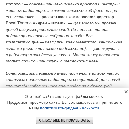
которой — обеспечить максимально простой и быстрый
монтаж радиатора, исключив человеческий фактор при
его установке
, — рассказывает коммерческий директор
Royal Thermo Андрей Ашихмин. —
Для этого мы провели
целый ряд усовершенствований. Во-первых, теперь
радиатор полностью собран на заводе. Все
комплектующие — заглушки, кран Маевского, вентильная
вставка (если это нижнее подключение), — уже вкручены
в радиатор в заводских условиях. Монтажнику остаётся
только подключить трубы с теплоносителем.
Во-вторых, мы первыми начали применять во всех наших
стальных панельных радиаторах специальный рельсовый
кронштейн собственного производства с фиксацией
×
верхнего захватного крючка, позволяющий одному
Этот веб-сайт использует файлы cookies.
монтажнику буквально «в один клик» закрепить радиатор
Продолжая просмотр сайта, Вы соглашаетесь и принимаете
на стене. Применение такого кронштейна позволило нам
нашу
политику конфиденциальности
.
отказаться от монтажных скоб, которые зачастую
повреждали радиаторы в процессе транспортировки. В
ОК. БОЛЬШЕ НЕ ПОКАЗЫВАТЬ.
результате нам удалось существенно снизить объём