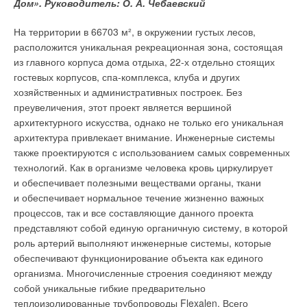
Дом». Руководитель: О. А. Чебаевский
отопления в частный дом, то необходимо уточнить тип
теплоносителя. Им может быть антифриз (незамерзающая
К своему 20-летнему юбилею промышленная группа Royal
На территории в 66703 м², в окружении густых лесов,
жидкость) или дистиллированная вода. Если теплоносителем
Thermo подошла с целым рядом важных достижений.
расположится уникальная рекреационная зона, состоящая
является вода, то можно купить любой радиатор, а если
из главного корпуса дома отдыха, 22-х отдельно стоящих
антифриз, то следует быть внимательными при выборе
гостевых корпусов, спа-комплекса, клуба и других
модели — не все отопительные приборы работают
хозяйственных и административных построек. Без
с незамерзающими жидкостями. Совместимость радиатора
преувеличения, этот проект является вершиной
с антифризом должна быть указана в паспорте прибора.
архитектурного искусства, однако не только его уникальная
архитектура привлекает внимание. Инженерные системы
Виды радиаторов: характеристики и особенности
также проектируются с использованием самых современных
Радиаторы отопления делятся на виды исходя из
технологий. Как в организме человека кровь циркулирует
материалов изготовления, которые влияют на надёжность
и обеспечивает полезными веществами органы, ткани
и срок службы приборов.
и обеспечивает нормальное течение жизненно важных
процессов, так и все составляющие данного проекта
Стальные радиаторы
представляют собой единую органичную систему, в которой
роль артерий выполняют инженерные системы, которые
Стальные радиаторы подходят для частных строений
обеспечивают функционирование объекта как единого
с закрытыми системами отопления, а также для недавно
организма. Многочисленные строения соединяют между
построенных многоквартирных домов (в том числе высотных
собой уникальные гибкие предварительно
с двухтрубными и лучевыми системами отопления). Бывают
теплоизолированные трубопроводы Flexalen. Всего