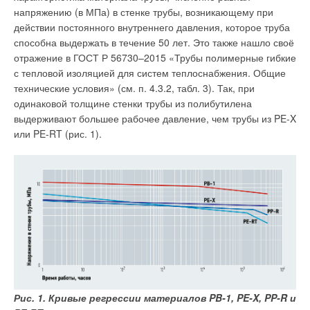
необходимой длины;
напряжению (в МПа) в стенке трубы, возникающему при
поступающий из окна холодный воздух и улучшая
оптимальное соотношение «цена/качество»;
действии постоянного внутреннего давления, которое труба
модели с межцентровым расстоянием в 500 мм являются
распределение воздуха по помещению. Инновационная
альтернативой старым чугунным радиаторам.
способна выдержать в течение 50 лет. Это также нашло своё
технология Super Power, реализованная в конструкции Indigo
отражение в ГОСТ Р 56730–2015 «Трубы полимерные гибкие
Super+, обеспечивает рекордную мощность — 190 Вт
с тепловой изоляцией для систем теплоснабжения. Общие
с каждой секции.
технические условия» (см. п. 4.3.2, табл. 3). Так, при
одинаковой толщине стенки трубы из полибутилена
выдерживают большее рабочее давление, чем трубы из PE-X
или PE-RT (рис. 1).
Недостатки
:
необходим чистый теплоноситель — содержащийся
в воде абразив разрушает антиоксидантные плёнки
Рис. 1. Кривые регрессии материалов PB-1, PE-X, PP-R и
и снижает срок службы всего радиатора, а уровень