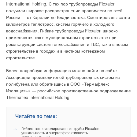
отопления.
International Holding. С тех пор трубопроводы Flexalen
получили широкое распространение практически по всей
России — от Карелии до Владивостока. Смонтированы сотни
километров теплотрасс, систем горячего и холодного
водоснабжения. Гибкие трубопроводы Flexalen широко
применяются как в муниципальном строительстве при
реконструкции систем теплоснабжения и ГВС, так и в новом
строительстве в городах и в частном коттеджном
строительстве.
Более подробную информацию можно найти на сайте
Ассоциации производителей трубопроводных систем из
полибутена или обратившись в ООО «Термафлекс
Изоляция+» — российское производственное подразделение
Чугунные радиаторные батареи отопления
Thermaflex International Holding.
востребованы до сих пор, поскольку обладают рядом
преимуществ по сравнению с современными
аналогами из других материалов
Читайте по теме:
Преимущества
:
→
Гибкие теплоизолированные трубы Flexalen —
Биметаллические дизайн-радиаторы серии Pianoforte
уникальность и энергоэффективность
с нижним подключением, оснащённые «умным»
ЖУРНАЛ СОК 2023