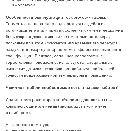
и «обраткой».
Запатентованная инновационная заглушка
Особенности эксплуатации
термоголовки таковы.
повышенной прочности Royal Thermo
Термоголовка не должна подвергаться воздействию
источников тепла или прямых солнечных лучей и не должна
Ещё одна уникальная разработка конструкторского бюро
быть закрыта декоративными элементами интерьера,
производителя — рассекатель потока Royal Thermo, который
поскольку при этом искажается измеряемая температура
позволяет собирать радиаторы с нижним подключением
воздуха и терморегулятор не может эффективно выполнять
на автоматической линии, что полностью исключает ручной
свои функции. В случае, если иное расположение
труд, а значит гарантирует 10
0
%-е качество. Рассекатель
термоголовки невозможно, используются специальные
устанавливают в коллектор радиатора в месте подвода
выносные датчики, позволяющие добиться наибольшей
теплоносителя для равномерного распределения потока по
точности поддерживаемой температуры в помещении.
всему объёму радиатора, что также позволяет увеличить
теплоотдачу.
Чек-лист: всё ли необходимое есть в вашем наборе?
Для монтажа радиаторов необходимы дополнительные
комплектующие элементы (иногда идут в комплекте
с прибором):
запорная арматура;
двойной узел нижнего подключения;