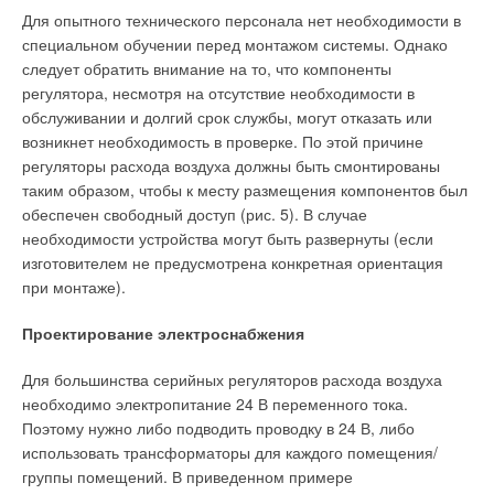
конвекторы, которые устанавливают в новостройки— «ТБ
Для опытного технического персонала нет необходимости в
Универсал» от «
Сантехпрома
».
специальном обучении перед монтажом системы. Однако
следует обратить внимание на то, что компоненты
Рынок алюминиевых радиаторов
регулятора, несмотря на отсутствие необходимости в
обслуживании и долгий срок службы, могут отказать или
Рынок алюминиевых радиаторов в России активно
возникнет необходимость в проверке. По этой причине
расширяется засчет замещения морально устаревших
регуляторы расхода воздуха должны быть смонтированы
чугунных радиаторов и неэффективных стальных
таким образом, чтобы к месту размещения компонентов был
конвекторов, занимающих подавляющую часть рынка. В
обеспечен свободный доступ (рис. 5). В случае
2004 г. объем продаж алюминиевых радиаторов составил
необходимости устройства могут быть развернуты (если
8,7 млн секций. При этом предполагалось, что темпы
изготовителем не предусмотрена конкретная ориентация
развития данного рынка будут равняться около 20% в год.
при монтаже).
Итальянские специалисты оценивают потенциал российского
рынка алюминиевых радиаторов в 33 млн секций в год. В
Проектирование электроснабжения
2004 г. объемы итальянского импорта в Россию составили 6
млн секций в год. Радиаторы продаются как на
Для большинства серийных регуляторов расхода воздуха
потребительском, так и на корпоративном рынках. На
необходимо электропитание 24 В переменного тока.
потребительском рынке физические лица приобретают
Поэтому нужно либо подводить проводку в 24 В, либо
радиаторы либо для установки их в частных коттеджах с
использовать трансформаторы для каждого помещения/
автономной системой отопления, либо для замены
группы помещений. В приведенном примере
радиаторов при реконструкции.