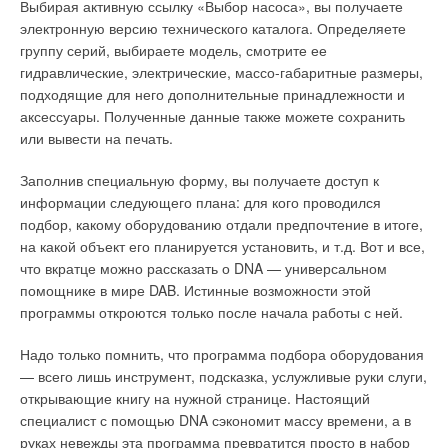
Выбирая активную ссылку «Выбор насоса», вы получаете
одновременно предъявляющего повышенные требования к
электронную версию технического каталога. Определяете
химическому составу теплоносителя. Алюминий— один из
Мы должны провести границу между регулятором расхода
группу серий, выбираете модель, смотрите ее
лучших материалов по теплопередаче: в 3,3 раза
воздуха (VAV-регулятором), которому требуется
гидравлические, электрические, массо-габаритные размеры,
превосходит чугун и в 2,9 раза сталь. Алюминиевые приборы
электрическая или пневматическая энергия и механическим
подходящие для него дополнительные принадлежности и
отопления по способу изготовления делятся на литые,
регулятором. Последний наиболее часто используется как
аксессуары. Полученные данные также можете сохранить
полученные методом прессования и
регулятор с постоянным расходом воздуха. В этой статье мы
или вывести на печать.
комбинированные.Метод прессования позволяет получать
будем рассматривать устройства, оснащенные
детали из алюминия высокой чистоты, что обеспечивает
электронными компонентами.
Заполнив специальную форму, вы получаете доступ к
равномерную окисную пленку, предотвращающую коррозию
информации следующего плана: для кого проводился
алюминия.Метод литья более технологичен, но без ввода в
Расход воздуха регулируется при помощи контура
подбор, какому оборудованию отдали предпочтение в итоге,
алюминий специальных примесей солей и металлов
управления, реализующего функции измерения, сравнения
на какой объект его планируется установить, и т.д. Вот и все,
качество литья трудно обеспечить.Вместе с этим, в
и корректировки. Датчик перепада давления, которым
что вкратце можно рассказать о DNA — универсальном
теплоносителе может образоваться взрывоопасный газ.К
оснащен VAV-регулятор, осуществляет усредненное
помощнике в мире DAB. Истинные возможности этой
этому приводит следующее: однородность оксидной пленки
измерение. Он обеспечивает требуемую точность
программы откроются только после начала работы с ней.
(которая сама собой образуется и является прочным
регулирования даже в условиях непрямолинейного входа/
соединением) или специального защитного покрытия,
выхода воздуха. Перепад давлений, так называемое
Надо только помнить, что программа подбора оборудования
которым покрывают некоторые литые радиаторы изнутри,
«эффективное» давление, пропорциональное
— всего лишь инструмент, подсказка, услужливые руки слуги,
разрушается окалиной или иными механическими
динамическому давлению в измерительном устройстве,
открывающие книгу на нужной странице. Настоящий
частицами, которые могут находиться в теплоносителе в
преобразуется в электрический сигнал и обрабатывается
специалист с помощью DNA сэкономит массу времени, а в
централизованных системах отопления. Это происходит,
контроллером.
руках невежды эта программа превратится просто в набор