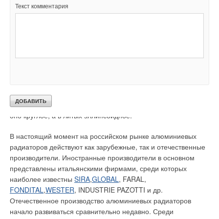
Текст комментария
стойкости.Радиатор рассчитан на рабочее давление 3 МПа и
опрессовочное 6 МПа,монтажная высота — 335 и 535 мм с
номенклатурным шагом по номинальному тепловому потоку
соответственно 0,150 и 0,220 кВт. Такие характеристики
позволяют обеспечить радиатору высокую теплоотдачу и
надежность прибора при использовании его в системах
отопления зданий различного назначения.
Экструзионные радиаторы ниже по теплоотдаче, чем литые,
но прочнее не только из-за материала, но и из-за сечения —
оно круглое, а в литых эллипсоидное.
В настоящий момент на российском рынке алюминиевых
радиаторов действуют как зарубежные, так и отечественные
производители. Иностранные производители в основном
представлены итальянскими фирмами, среди которых
наиболее известны
SIRA
,
GLOBAL
, FARAL,
FONDITAL
,
WESTER
, INDUSTRIE PAZOTTI и др.
Отечественное производство алюминиевых радиаторов
начало развиваться сравнительно недавно. Среди