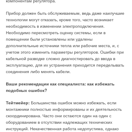
компонентам регулятора.
производителя алюминиевых радиаторов не превышает 25–
30 тыс. секций в мес.). Это, по мнению крупных
Прибор должен быть обслуживаемым, ведь даже наилучшие
строительных организаций, являющихся главными
технологии могут отказать, кроме того, часто возникает
покупателями радиаторов отопления, основная причина, по
необходимость в изменении электроподключения.
которой они не могут наладить успешное сотрудничество с
Необходимо пересмотреть оценку системы, если в
отечественными производителями алюминиевых
помещении были установлены или удалены
радиаторов, т.к. ограниченные производственные мощности
дополнительные источники тепла или рабочие места, и, с
отечественных предприятий не позволяют в требуемые
учетом этого изменить параметры регуляторов. Ошибки при
сроки обеспечить продукцией крупные стройки городов
кабельной разводке сложно диагностировать до ввода в
России.
эксплуатацию, для их устранения приходится переделывать
соединения либо менять кабели.
Продукция некоторых зарубежных производителей
алюминиевых радиаторов не отличается высоким качеством,
Ваши рекомендации как специалиста: как избежать
т.к.выполнена в основном по технологии литья под
подобных ошибок?
давлением, при котором применяется низкокачественный
силумин, полученный из вторичного сырья. Качественные
Тейтмейер:
Большинства ошибок можно избежать, если
зарубежные радиаторы стоят дорого и на российский рынок
монтажники полностью информированы и их деятельность
практически не поставляются.
скоординирована. Часто они остаются один на один с
оборудованием в отсутствии надлежащих технических
Качественные литые радиаторы в течение десятилетия
инструкций. Некачественная работа недопустима, однако
занимают более 50% всего алюминиевого рынка, продажи