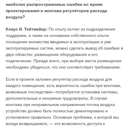
наиболее распространенные ошибки во время
радиаторов отопления — 17,78 млн секций в год.
проектирования и монтажа регуляторов расхода
воздуха?
По оценкам экспертов, в ближайшие 5–6 лет ожидается
появление и резкое увеличение объемов продаж
Клаус И. Тейтмейер:
По опыту коллег из подразделения
алюминиевых радиаторов в коммунальном строительстве.
поддержки, а также на основании собственного опыта
Для элитного жилого строительства используется 3,12 млн
посещения множества вводимых в эксплуатацию и уже
секций (34%) алюминиевых радиаторов из 8,92 млн секций
эксплуатируемых систем, можно сделать вывод об ошибках в
потребляемых приборов отопления. Здесь экспертами также
двух областях: размещение оборудования и его
отмечается тенденция к росту потребления примерно на
подключение. Прежде всего, при выборе места размещения
20% в год, что связано с высокими требованиями,
необходимо убедиться, что оно соответствует требованиям.
предъявляемыми потребителями к внешнему виду
радиаторов.
Если в проекте заложен регулятор расхода воздуха для
каждого помещения, есть вероятность ошибок при монтаже,
Основу конкурентной борьбы в отрасли алюминиевых
возможные последствия—потребуется остановка системы,
радиаторов составляют итальянские производители,
дополнительные и ненужные трудозатраты. В случае
владеющие суммарно около 90% российского рынка.
монтажа при неправильном направлении потока воздуха
Отечественные производители имеют сравнительно
устройство должно быть полностью демонтировано и
небольшие объемы производства, обеспечивая заказами
установлено правильно. Основная проблема, к которой мы
свои минимальные производственные мощности
всегда возвращаемся, — это возможность доступа к
(ориентировочная мощность каждого отечественного