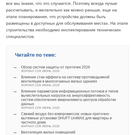
все мы знаем, что это случается. Поэтому всегда лучше
тех, что делают из «вторички», незначительны и их легко
рассчитывать, и желательно как можно раньше, еще на
узнать по более низкой цене, отсутствию необходимой
этапе планирования, что устройства должны быть
сопроводительной документации и гарантийных
размещены в доступных для обслуживания местах. На этапе
обязательств продавца.
строительства необходимо инспектирование технических
специалистов.
Отечественные алюминиевые радиаторы выполняются
методом прессования (экструзии).По результатам
исследований НИИ сантехники выявлено, что наиболее
Читайте по теме:
стойким к коррозии и высоким давлениям является
алюминиево-кремниевый сплав с содержанием алюминия
→
Обзор систем защиты от протечек 2026
98%.В технологии литья под давлением сплавы с таким
ЖУРНАЛ СОК ИЮНЬ 2026
→
содержанием алюминия не применяются.
Влияние стак‑эффекта на систему противодымной
вентиляции в многоэтажных жилых зданиях
ЖУРНАЛ СОК ИЮНЬ 2026
Преимущественное применение метода экструзии для
→
Влияние параметров информационных потоков и типов
вычислительных нагрузок на энергоэффективность
производства алюминиевых радиаторов в России
систем обеспечения микроклимата центров обработки
обусловлено, на ряду со всеми остальными
данных
ЖУРНАЛ СОК ИЮНЬ 2026
преимуществами, еще и не большими затратами на
→
Свежий воздух без компромиссов: новые приточно-
организацию производства.
вытяжные установки SHUFT UniMAX для квартиры и
частного дома
ЖУРНАЛ СОК ИЮНЬ 2026
В Республике Татарстан сложилась уникальная ситуация,
→
Вентиляция жилых помещений