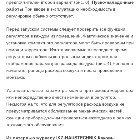
предпочтителен второй вариант (рис. 6).
Пуско-наладочные
работы
При вводе в эксплуатацию необходимость в
Следует отметить, что эти потребители характеризуются
регулировке обычно отсутствует.
наименьшей чувствительностью к цене. Покупка
алюминиевых радиаторов при реконструкции отопительных
Перед запуском системы следует проверить все функции
систем равна 3,74 млн секций (30%) из 12,46 млн секций.
регулятора в каждом из помещений. Фактическое значение и
установка компактного регулятора могут быть проверены при
По оценкам экспертов, в ближайшие 5–7 лет ожидается
помощи корректора. Изготавливаемые в последнее время
резкий рост покупок радиаторов с данной целью (рост до
регуляторы снабжены контрольным индикатором для
50% в год) из-за значительного износа инженерных сетей в
отображения параметров расхода воздуха (рис. 4).Несложно
России — примерно 70% сетей требуют капитального
изменить границы расхода воздуха и после проведения
ремонта, из них 40% находятся в аварийном состоянии.
монтажа.
На корпоративном рынке потребителями являются
Установить новые параметры можно при помощи корректора
юридические лица, которые приобретают радиаторы для
или непосредственно внести изменения в регулятор.
дальнейшего их использования в строительстве. В этом
Несмотря на то, что для регуляторов расхода воздуха не
сегменте можно выделить коммерческое строительство
предусматривается обслуживание механических частей,
(торговые центры, офисы и т.п.), где потребляется 7,13 млн
функции прибора должны проверяться ежегодного в рамках
секций в год, на алюминиевые радиаторы приходится около
технического обслуживания.
10%.В данном случае в основном покупаются
промышленные типы приборов отопления. Коммунальное
Из интервью журналу IKZ-HAUSTECHNIK Каковы
жилое строительство потребляет самое большее количество