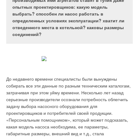
производилось свыше 26 млн кВт отопительных
производимых ими агрегатов ставят в тупик даже
возможности при помощи ряда небольших
приборов, в т.ч. в России около 18 млн кВт,
опытных проектировщиков: какую модель
дополнительных элементов значительно
причем импорт был символическим и не
выбрать? способен ли насос работать в
увеличить потенциал энергосбережения.
превышал 1%.
определенных условиях эксплуатации? хватит ли
Современные регуляторы расхода воздуха,
отведенного места в котельной? каковы размеры
укомплектованные электронными блоками, могут
соединений?
применяться в различных вариантах технических
решений: от простых децентрализованных
регуляторов до сложных систем управления
целыми зданиями. Данная статья,
Несмотря на огромные цифры производства отопительных
иллюстрированная практическими примерами,
приборов в последние годы существования СССР, спрос
демонстрирует каким образом при помощи
превышал предложение и эти приборы были одними из
небольших систем возможно удовлетворить
самых дефицитных изделий санитарно-технического и
До недавнего времени специалисты были вынуждены
требования кондиционирования воздуха и как
отопительного оборудования.
собирать все эти данные по разным техническим каталогам,
получить максимальный эффект от их установки с
затрачивая при этом уйму времени. Несколько лет назад
минимальными трудозатратами на этапе
На российском рынке были представлены в основном
серьезные производители осознали потребность облегчить
проектирования.
чугунные секционные радиаторы (около 70% потребления) с
задачу выбора насосного оборудования для
резким преобладанием единственной конструкции
проектировщиков и потребителей своей продукции.
радиатора МС–140.В заметном количестве производились
«Персональным помощником», который может подсказать,
также стальные конвекторы (общего и специального
какая модель насоса необходима, ее параметры,
назначения), около 20%.Особое место занимали стальные
габаритные размеры, внешний вид и т.д., стала
панельные радиаторы — около 8%, которые, несмотря на
Рис. 1. Схема регулятора