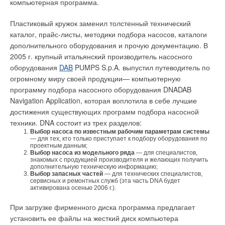
компьютерная программа.
более высокую, чем у зарубежных, толщину стенок панелей
расхода воздуха
(1,5 мм вместо 1,25 мм) тем не менее, предлагались для
Пластиковый кружок заменил толстенный технический
использования лишь в ограниченном количестве регионов
каталог, прайс-листы, методики подбора насосов, каталоги
страны с относительно благоприятным качеством сетевой
дополнительного оборудования и прочую документацию. В
воды.
2005 г. крупный итальянский производитель насосного
оборудования
DAB
PUMPS S.p.A. выпустил путеводитель по
Рис. 2. Устройство
С переходом России на рыночные отношения в наши
огромному миру своей продукции— компьютерную
регулирования
системы отопления стали внедряться сначала зарубежные, а
программу подбора насосного оборудования DNADAB
температуры помещения
потом и отечественные отопительные приборы, о которых
Navigation Application, которая воплотила в себе лучшие
для систем с переменным
ранее у нас мало что было известно. Это приборы из
достижения существующих программ подбора насосной
расходом воздуха
сплавов алюминия, широкая палитра тонкостенных стальных
техники. DNA состоит из трех разделов:
панельных и трубчатых радиаторов, а также
Выбор насоса по известным рабочим параметрам системы
— для тех, кто только приступает к подбору оборудования по
биметаллические радиаторы и конвекторы, и, наконец,
проектным данным;
дизайн-радиаторы и вентиляторные конвекторы. В
Выбор насоса из модельного ряда
— для специалистов,
знакомых с продукцией производителя и желающих получить
настоящий момент чугунные радиаторы составляют лишь
Рис. 3. Схема системы с
дополнительную техническую информацию;
половину рынка приборов отопления, остальная половина в
переменным расходом
Выбор запасных частей
— для технических специалистов,
сервисных и ремонтных служб (эта часть DNA будет
соизмеримо равных долях— стальные радиаторы,
воздуха на примере
активирована осенью 2006 г.).
конвекторы и алюминий (биметалл).
Интернет-кафе
При загрузке фирменного диска программа предлагает
Чугунные радиаторы на отечественном рынке можно
установить ее файлы на жесткий диск компьютера