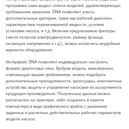
одно из наиболее выигрышных на сегодняшний день
программа сама выдаст список моделей, удовлетворяющих
производства DEMIRDOKUM (Турция).Стальные панельные
решений, поскольку возможно практически для всех
требованиям заказчика. DNA позволяет учесть
радиаторы рекомендуется использовать в индивидуальном,
объектов и предполагает расход ровно такого количества
дополнительные критерии, такие как рабочий диапазон,
малоэтажном строительстве, а при наличии
энергии, сколько необходимо для поддержания комфортных
характеристики перекачиваемой жидкости, условия
индивидуального теплового пункта в зданиях любой
условий. При сокращении потока воздуха эксплуатационные
установки насоса, и т.д. Включив предлагаемые фильтры
этажности. Интерес к стальным трубчатым радиаторам
расходы значительно снижаются.
(число полюсов электродвигателя, размер фланца,
определяется прежде всего высоким уровнем дизайнерских
питающее напряжение и т.д.), можно исключить неудобные
решений и гигиеничностью приборов.
При этом уменьшается не только общая мощность
варианты оборудования.
вентиляции, но и энергопотребление для
На российском рынке они представлены в основном
кондиционирования воздуха (нагрева, охлаждения,
Интерфейс DNA позволяет индивидуально настроить
марками
ARBONIA
,
ZEHNDER
, KERMI, а также радиаторами
увлажнения, осушения), а, кроме того, увеличивается срок
формат диалоговых окон. Выбрав модель, максимально
Кимрского завода трубопроводного оборудования. У
службы фильтров. Критериями в пользу регуляторов служат
отвечающую вашим требованиям, можно подобрать
трубчатых приборов нет проблем с давлением, но толщина
не просто высокие возможности регулирования. Еще один
дополнительные принадлежности, аксессуары, комплектные
металла не превышает 1,5 мм, что, к сожалению не дает
плюс— эффективное управление затратами на
устройства защиты и управления насосами из ассортимента
оснований для использования их в существующей городской
эксплуатацию, например, намного рентабельнее уменьшить
продукции производителя. Полученные данные можно
застройке. Стальные трубчатые радиаторы с внутренним
вентиляцию неэксплуатируемого помещения, вместо того,
распечатать на принтере, либо сохранить в памяти
антикоррозионным полимерным покрытием менее
чтобы полностью отключать приток воздуха. Это позволит
компьютера в виде графического файла с указанием
требовательны, чем стальные панельные.
избежать повторного обогрева помещения и,
заданных и расчетных действительных рабочих параметров
соответственно, значительных трат на обогрев.
Алюминиевые радиаторы изготовлены из материала,
модели насоса.
обладающего повышенной теплопроводностью, но
Функции регулятора расхода воздуха