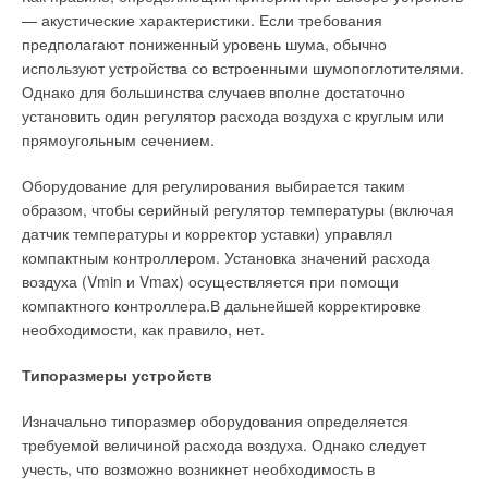
радиаторы также являются одними из самых дорогих
— акустические характеристики. Если требования
тепловых приборов— 2500 руб/кВт. Из алюминиевых
предполагают пониженный уровень шума, обычно
радиаторов более дешевым является прибор,
используют устройства со встроенными шумопоглотителями.
изготовленный методом прессования — 1500 руб/кВт по
Однако для большинства случаев вполне достаточно
сравнению с 2150 руб/кВт у литого радиатора, что
установить один регулятор расхода воздуха с круглым или
объясняется различной капиталоемкостью производства.
прямоугольным сечением.
Стальные панельные радиаторы по стоимости занимают
промежуточное положение между литыми и прессованными
Оборудование для регулирования выбирается таким
алюминиевыми радиаторами, и цена на данный вид
образом, чтобы серийный регулятор температуры (включая
радиатора составляет около 1800 руб/кВт тепла. Самыми
датчик температуры и корректор уставки) управлял
дешевыми радиаторами отопления являются чугунные —
компактным контроллером. Установка значений расхода
800 руб/кВт.
воздуха (Vmin и Vmax) осуществляется при помощи
компактного контроллера.В дальнейшей корректировке
Несмотря на существенное расширение номенклатуры
необходимости, как правило, нет.
применяемых в России приборов, объем их производства в
последнее время заметно уменьшился, примерно до 4 млн
Типоразмеры устройств
кВт, но с учетом резко выросшего импорта из 40 стран мира
(свыше 30%, в основном из западно-европейских стран)
Изначально типоразмер оборудования определяется
ежегодное потребление превысило 6 млн кВт. По-прежнему
требуемой величиной расхода воздуха. Однако следует
в России производят больше всего чугунных радиаторов
учесть, что возможно возникнет необходимость в