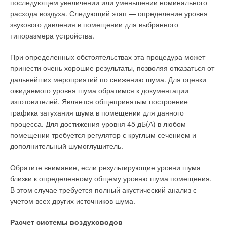
(53%).В последние годы заметно выросло отечественное
последующем увеличении или уменьшении номинального
производство современных стальных панельных радиаторов
расхода воздуха. Следующий этап — определение уровня
(около 15%), а также вырос импорт западно-европейских
звукового давления в помещении для выбранного
аналогов. Очень много стали изготавливать в России и
типоразмера устройства.
получать по импорту радиаторов из алюминиевых сплавов, а
При определенных обстоятельствах эта процедура может
также биметаллических радиаторов (около
принести очень хорошие результаты, позволяя отказаться от
20%).Увеличились импортные поставки конвекторов разного
дальнейших мероприятий по снижению шума. Для оценки
типа и дизайн-радиаторов (около 2%).
ожидаемого уровня шума обратимся к документации
Следует отметить, что рынок отопительных приборов в
изготовителей. Является общепринятым построение
России уже сложился. С теми или иными оговорками его
графика затухания шума в помещении для данного
можно назвать цивилизованным, однако не все торгующие
процесса. Для достижения уровня 45 дБ(А) в любом
организации предлагают достаточно полную и объективную
помещении требуется регулятор с круглым сечением и
информацию о продаваемых приборах, основанную на
дополнительный шумоглушитель.
результатах их сертификации. Они зачастую не имеют
Обратите внимание, если результирующие уровни шума
подготовленных технических специалистов, которые могли
близки к определенному общему уровню шума помещения.
бы помочь в выборе того или иного типа отопительного
В этом случае требуется полный акустический анализ с
прибора. Перечисленные негативные моменты приводят к
учетом всех других источников шума.
нарушениям режима эксплуатации систем отопления и
аварийным ситуациям, подрывая доверие потребителей, как
Расчет системы воздуховодов
к отдельным типам отопительных приборов, так и к фирмам,