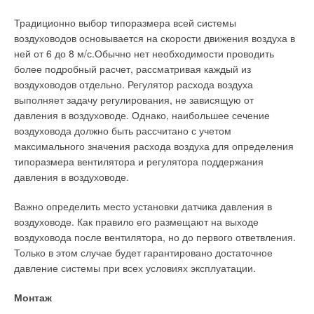
которые их производят.
Традиционно выбор типоразмера всей системы
воздуховодов основывается на скорости движения воздуха в
Таким образом, на рынке отопительных приборов
ней от 6 до 8 м/с.Обычно нет необходимости проводить
представлены чугунные радиаторы, которые имеют больший
более подробный расчет, рассматривая каждый из
объем продаж по сравнению с другими типами
воздуховодов отдельно. Регулятор расхода воздуха
отопительных приборов, но в связи с повышением
выполняет задачу регулирования, не зависящую от
требований потребителей к внешнему виду и надежности
давления в воздуховоде. Однако, наибольшее сечение
отопительных приборов, постепенно начинает сдавать свои
воздуховода должно быть рассчитано с учетом
позиции более современным типам радиаторов.
максимального значения расхода воздуха для определения
Значительные объемы продаж имеют стальные
типоразмера вентилятора и регулятора поддержания
отопительные приборы, представленные панельными и
давления в воздуховоде.
трубчатыми радиаторами. Биметаллические радиаторы
приобретают все большую популярность в России, несмотря
Важно определить место установки датчика давления в
на достаточно высокую цену. Алюминиевые радиаторы
воздуховоде. Как правило его размещают на выходе
также как и биметаллические начинают теснить
воздуховода после вентилятора, но до первого ответвления.
традиционные чугунные радиаторы.
Только в этом случае будет гарантировано достаточное
давление системы при всех условиях эксплуатации.
Не менее 15% рынка занимают настенные конвекторы. В
основном это импортные конвекторы, меньшая доля — это
Монтаж
трубчатые стальные импортные конвекторы и отечественные