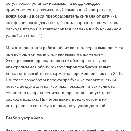
централизованной системе отопления.
регуляторах, устанавливаемых на воздуховодах,
применяется так называемый компактный контроллер,
Кроме выше перечисленных типов отопительных приборов
включающий в себя преобразователь сигнала от датчика
на рынке присутствуют: дизайн-радиаторы (отопительные
«эффективного» давления, блок электронного регулятора
приборы, имеющие нестандартный внешний вид),
расхода воздуха и электропривод клапана в объединенном
полотенцесушители (устанавливаются для обогрева в
устройстве (рис. 4).
ванных комнатах), конвекторы — настенные, напольные и
устанавливаемые в пол и пр.
Межкомпонентная работа обоих контроллеров выполняется
при помощи сигнала с изменяемым напряжением.
Все перечисленные типы радиаторов отличаются также и по
Электрическая проводка чрезвычайно проста— для
стоимостным характеристикам. При анализе уровня цен на
электропитания обоих контроллеров требуется только
различные типы радиаторов чаще производят сравнение
дополнительный трансформатор переменного тока на 24 В.
стоимости теплоотдачи (за 1 кВт) радиаторов.
На этапе разработки проекта требуемые характеристики
потока воздуха для конкретных помещений вычисляются
Стоимость теплоотдачи (за 1 кВт) = cтоимость 1
совместно с определением типоразмеров регуляторов
секции радиатора/теплоотдача радиатора в кВт.
расхода воздуха. При этом важно предусмотреть их
интеграцию в систему в целом, не упуская деталей.
Таким образом, самыми дорогими отопительными
приборами являются стальные трубчатые радиаторы.
Выбор устройств
Потребитель должен будет отдать 3600 руб. за 1 кВт тепла,
выделяемого данным радиатором. Биметаллические
Как правило, определяющий критерий при выборе устройств