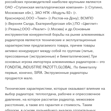
российских производителей наиболее крупными являются
ОАО «Ступинская металлургическая компания» (г.Ступино,
Московская обл.), ЗАО НПК «Модуль-92» (г.
Красноярск),ООО «Темп» (г.Ростов-на-Дону); ВСМПО
(г.Верхняя Салда, Екатеринбургская обл.);ПО «Цветлит»
(г.Рязань);ООО «Реалит» (г.Москва) и др.Основным
инструментом конкурентной борьбы на рынке алюминиевых
радиаторов являются технические и эксплуатационные
характеристики предлагаемого товара, причем товары
активно конкурируют между собой по группам (литые,
прессованные (экструзионные) и биметаллические).Три
основных игрока импортера алюминиевых радиаторов— это
FONDITAL,INDUSTRIE PAZOTTI,GLOBAL. По биметаллу
первые, конечно, SIRA. Экструзионные радиаторы
продаются мало.
Технические характеристики, которые оказывают влияние на
выбор радиатора: теплоотдача, рабочее и опрессовочное
давление, на которое рассчитан радиатор, межосевое
расстояние, а также его гарантия и стоимость. Таким
образом, в основе дальнейшего анализа отопительных