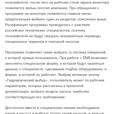
встретить производства Чехии, Италии, Испании, а также их
пользователя, после чего на рабочем столе экрана монитора
Рис. 4. Регулятор расхода
российские аналоги. Чугун — материал, обладающий
появляется ярлык-логотип компании. При обращении к
воздуха TVR-Easy
хорошей теплопроводностью, нейтральный по отношению
программе на мониторе появляется главное меню,
практически ко всем теплоносителям. Именно поэтому
предлагающее выбрать один из разделов, описанных выше.
чугунные радиаторы можно использовать в системах
Русификация программы проводилась с участием
Рис. 5. Монтаж VAV-
отопления с плохой подготовкой теплоносителя
российских технических специалистов, поэтому
системы
(повышенная агрессивность, загрязненность и пр.). При этом
пользователя не будут смущать некорректные переводы
чугун является довольно хрупким материалом, и для
специальных терминов и описаний насосов.
выполненных из него радиаторов опасны гидравлические
Программа позволяет также выбрать ту систему измерений,
удары. Говоря об эксплуатационных свойствах, следует
к которой привык пользователь. При работе с DNA возможно
отметить их большую тепловую инерционность,
заполнить специальную форму, в которой будут храниться
применительно к современным системам отопления это
Рис. 6. Схема
данные о специалисте, сделавшем подбор оборудования, и
является существенным недостатком.
электропроводки для
фирме, в которой он работает. Выбрав активную кнопку
помещения с
Стальные радиаторы— различают панельные и трубчатые.
«Гидравлический выбор», пользователь может по рабочим
регулятором расхода
Стальные панельные радиаторы — высокоэффективные
параметрам, которые рассчитаны в проектной
приточного и вытяжного
тепловые приборы, рассчитанные в большинстве случаев на
документации, выбрать модель насоса, наиболее
воздуха с переменным
рабочее давление 8,7 атм, опрессовочное 13 атм.Лидерами
соответствующую его требованиям.
расходом
производства стальных панельных радиаторов являются
Достаточно ввести в специальные окошки необходимые
фирмы
KERMI
,
DELONGHI
,
KORADO
, все большее
Установка регуляторов с переменным расходом воздуха—
напор и расход и выбрать группу серий насосов, а дальше
распространение получают панельные радиаторы