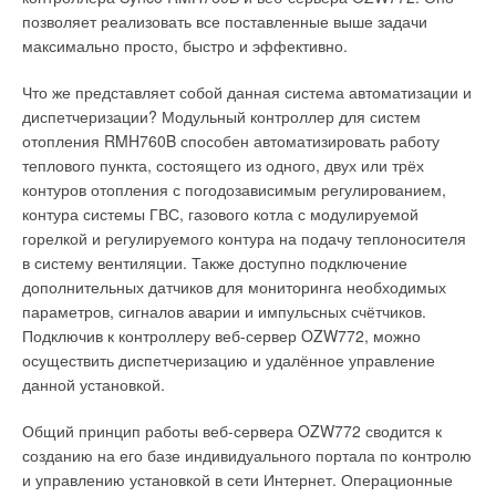
дымоудаления. А система ионизационного контроля
позволяет реализовать все поставленные выше задачи
пламени обеспечивает мгновенное перекрытие подачи газа
максимально просто, быстро и эффективно.
при его угасании. Предусмотрена защита от блокировки
насоса: после каждых 24 ч простоя он включается на 30
Что же представляет собой данная система автоматизации и
секунд.
диспетчеризации? Модульный контроллер для систем
отопления RMH760B способен автоматизировать работу
теплового пункта, состоящего из одного, двух или трёх
контуров отопления с погодозависимым регулированием,
контура системы ГВС, газового котла с модулируемой
Раздельный теплообменник
горелкой и регулируемого контура на подачу теплоносителя
в систему вентиляции. Также доступно подключение
В линейке газовых приборов Haeir раздельный
дополнительных датчиков для мониторинга необходимых
теплообменник имеют настенные котлы серии AQUILA –
параметров, сигналов аварии и импульсных счётчиков.
моделями L1P15-F21S(T), L1P20-F21S(T), L1P26-F21S(T) и
Подключив к контроллеру веб-сервер OZW772, можно
L1P30-F21S(T) с закрытой камерой и модель L1P26-F21O(T)
осуществить диспетчеризацию и удалённое управление
– с открытой.
данной установкой.
Котлы оснащены современной системой безопасности
Общий принцип работы веб-сервера OZW772 сводится к
(защита от обрыва пламени, защита циркуляционного
созданию на его базе индивидуального портала по контролю
насоса от заклинивания, защита теплообменника от
и управлению установкой в сети Интернет. Операционные
перегрева, защита от избыточного давления в системе