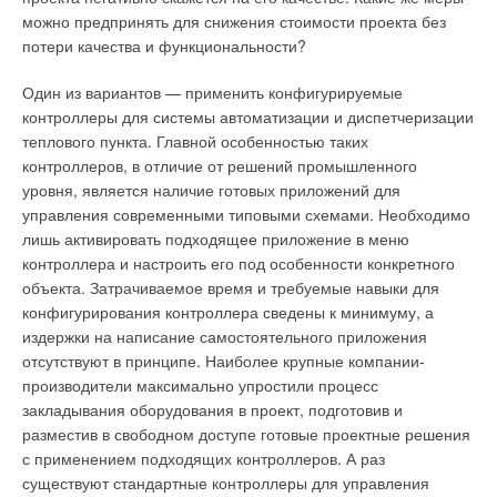
недельный программатор позволяет производить
можно предпринять для снижения стоимости проекта без
автоматическую регулировку и контроль температуры
Ваше имя *
потери качества и функциональности?
системы отопления в течение недели, автоматическая
регулировка времени нагрева отопительного контура, а в
Один из вариантов — применить конфигурируемые
случае перебоев с напряжением (ситуация, актуальная для
Ваш E-mail *
контроллеры для системы автоматизации и диспетчеризации
России) – запоминание настроек и их автоматическое
теплового пункта. Главной особенностью таких
воспроизведение после возобновления электричества. Еще
контроллеров, в отличие от решений промышленного
одна важная для нашего климата особенность – система
уровня, является наличие готовых приложений для
Текст комментария
антизамерзания, не позволяющая замерзнуть
управления современными типовыми схемами. Необходимо
теплоносителю котла. Предусмотрен также таймер на
лишь активировать подходящее приложение в меню
выключение по ГВС.
контроллера и настроить его под особенности конкретного
объекта. Затрачиваемое время и требуемые навыки для
конфигурирования контроллера сведены к минимуму, а
издержки на написание самостоятельного приложения
Котел из серии М
отсутствуют в принципе. Наиболее крупные компании-
производители максимально упростили процесс
Особое место в линейке газовых приборов Haier занимает
закладывания оборудования в проект, подготовив и
битермический котёл серии М (модель L1P18-F21(M) HEC) –
разместив в свободном доступе готовые проектные решения
с закрытой камерой сгорания, мощностью 12 кВт на
с применением подходящих контроллеров. А раз
отопление и 18 кВт на ГВС. Предусмотрена также
существуют стандартные контроллеры для управления