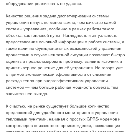
вспомогательное оборудование – дымоходы коаксиального
Настенный газовый
оборудовании реализовать не удастся.
типа и дымоходы для создания раздельной системы
котёл
Wolf
FGG-K-24
дымоудаления.
Качество решения задачи диспетчеризации системы
За счёт надёжной и грамотной компоновки корпуса котлы
управления ничуть не менее важно, чем качество самой
Все приборы Haier, предназначенные для отопления и
серии FGG отличаются низким уровнем шума. Нагрев воды
системы управления, особенно в рамках работы такого
горячего водоснабжения в квартирах, коттеджах и небольших
контура горячего водоснабжения происходит во вторичном
объекта, как тепловой пункт. Наглядность и актуальность
производственных помещениях, отличаются
пластинчатом теплообменнике. FGG-K-24 — это всё, что
предоставления основной информации о работе системы, а
экономичностью, надежностью и безопасностью: в их активе
должен сочетать в себе современный котёл: большой
также наличие функциональных возможностей управления
латунные, а не пластмассовые гидравлические группы,
дисплей с понятной индикацией, индикация мощности
процессами в случае нештатной ситуации позволяют быстро
первичные теплообменники из высококачественной меди,
горелки и температуры воды, датчик протока ГВС, отдельный
оценить и проанализировать проблему, выявить источник и
теплообменники ГВС из нержавеющей стали и корпуса с
датчик ГВС для измерения температуры воды на выходе,
принять верное решение для её устранения. Не говоря уже
классом защиты от воды и пыли IPX5D.
надёжная система контроля дымоудаления. И всё это по
о прямой экономической эффективности от снижения
очень привлекательной цене. Котлы серии FGG
расхода тепла при энергоэффективном управлении
Основными преимуществами теплового оборудования Haier
адаптированы к российским условиям — устойчиво работают
системой — чем больше рабочая мощность объекта, тем
являются высокая насыщенность электронными
при понижении входного давления природного газа и низкой
значительнее выгода.
компонентами (причем полный функционал имеется даже в
калорийности последнего.
«младших» моделях продуктовой линейки), наличие
К счастью, на рынке существует большое количество
первичного медного теплообменника с больщим
предложений для удалённого мониторинга и управления
водонаполнением, вторичного теплообменника из
тепловыми пунктами, начиная с простых GPRS-модемов и
нержавеющей стали, горелки с расширенной модуляцией,
контроллеров неизвестного происхождения, позволяющих
надёжного газового клапана и обновлённого гидроблока.
отправить текстовое сообщение о возникшей неисправности