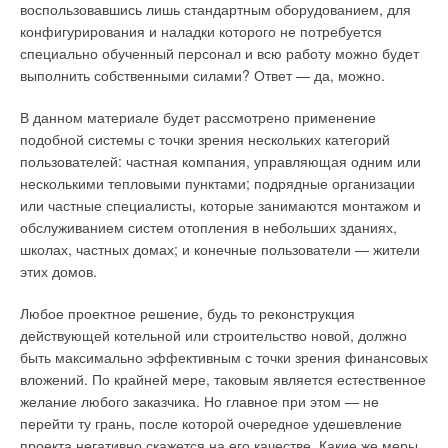
воспользовавшись лишь стандартным оборудованием, для
ЖУРНАЛ СОК ИЮНЬ 2022
соответственно, а также моделью L1P26-F21O(T)
→
конфигурирования и наладки которого не потребуется
Обустройство крышных котельных для второй очереди
мощностью 24 кВт с открытой камерой.
офисного парка Comcity, фаза «Браво»
специально обученный персонал и всю работу можно будет
ЖУРНАЛ СОК ДЕКАБРЬ 2021
→
выполнить собственными силами? Ответ — да, можно.
Битермический теплообменник газовых котлов серии FALCO
Вентиляция на химических производствах: требования,
особенности, решения
используется для нагрева воды как для отопления, так и для
ЖУРНАЛ СОК ОКТЯБРЬ 2021
В данном материале будет рассмотрено применение
→
системы горячего водоснабжения. Внутренняя труба
О вновь об актуальном: что говорили на выставке ISH
подобной системы с точки зрения нескольких категорий
2021 эксперты об организации климат-контроля при
теплообменника предназначена для санитарной воды ГВС, а
пандемии
пользователей: частная компания, управляющая одним или
наружная – для теплоносителя системы отопления.
ЖУРНАЛ СОК ИЮНЬ 2021
несколькими тепловыми пунктами; подрядные организации
или частные специалисты, которые занимаются монтажом и
Помимо битермического теплообменника из
обслуживанием систем отопления в небольших зданиях,
высококачественной меди, долговечность газовых котлов
школах, частных домах; и конечные пользователи — жители
Haier обеспечивают модулируемая газовая горелка из
этих домов.
нержавеющей стали, а также обновленный латунный
Уведомления отключены
гидравлический блок. В моделях указанных серий
Любое проектное решение, будь то реконструкция
используется трехскоростной циркуляционный насос с
Комментарии
действующей котельной или строительство новой, должно
мокрым ротором, предусмотрена автоматическая модуляция
быть максимально эффективным с точки зрения финансовых
пламени и возможность работы в погодозависимом режиме
В этой теме еще нет комментариев
вложений. По крайней мере, таковым является естественное
(датчик внешней температуры идет в комплекте).
желание любого заказчика. Но главное при этом — не
перейти ту грань, после которой очередное удешевление
Приборы оснащены современной системой управления:
Добавить комментарий
проекта негативно скажется на его качестве. Какие же меры