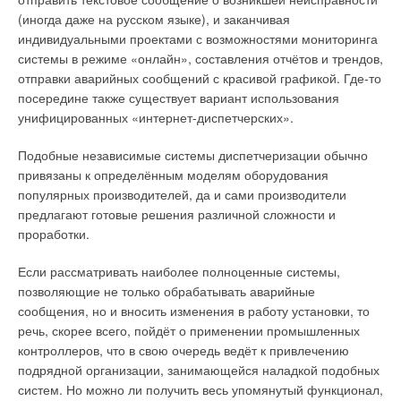
Кроме того, котлы оснащены трехскоростным насосом с
(иногда даже на русском языке), и заканчивая
защитой от блокировки и погодозависимой автоматикой.
индивидуальными проектами с возможностями мониторинга
системы в режиме «онлайн», составления отчётов и трендов,
Компания непрерывно расширяет свою сервисную сеть,
отправки аварийных сообщений с красивой графикой. Где-то
обеспечивая каждый новый авторизованный сервисный
посередине также существует вариант использования
центр необходимым для немедленного начала работы
унифицированных «интернет-диспетчерских».
стартовым набором запасных частей и проводя обучение
специалистов.
Подобные независимые системы диспетчеризации обычно
привязаны к определённым моделям оборудования
популярных производителей, да и сами производители
предлагают готовые решения различной сложности и
проработки.
И для отопления, и для ГВС
Если рассматривать наиболее полноценные системы,
Haier предлагает двухконтурные газовые котлы как с
позволяющие не только обрабатывать аварийные
битермическим, так и с раздельным теплообменником. В
сообщения, но и вносить изменения в работу установки, то
первую группу входят модели серии FALCO – L1P20-F21(T) и
Читайте по теме:
речь, скорее всего, пойдёт о применении промышленных
L1P26-F21(T) мощностью 18 кВт и 24 кВт соответственно,
контроллеров, что в свою очередь ведёт к привлечению
→
вторая представлена котлами серии AQUILA – моделями
WOLF Bonus возвращается!
подрядной организации, занимающейся наладкой подобных
ЖУРНАЛ СОК ЯНВАРЬ 2023
L1P15-F21S(T), L1P20-F21S(T), L1P26-F21S(T) и L1P30-
→
Вентиляция в многоквартирных домах: проблемы и
систем. Но можно ли получить весь упомянутый функционал,
F21S(T) с закрытой камерой, мощностью 14, 18, 24 и 28 кВт
перспективы