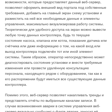
возможности, которые предоставляет данный веб-сервер,
отопления, защита по отсутствию тяги, а также защита от
позволяют оформить внешний вид портала под собственные
замерзания теплоносителя). Долговечность котлов
требования, добавить на главный экран схему установки и
обеспечивают первичный медный теплообменник с большим
разместить на ней все необходимые данные и элементы
водонаполнением, пластинчатый теплообменник на ГВС,
управления, максимально визуализировав работу системы.
модулируемая газовая горелка из нержавеющей стали, а
Теоретически для удобного доступа на экран можно вывести
также латунный гидравлический блок. Приборы оснащены
любую точку данных контроллера, будь то текущее
современной системой управления: предусмотрены
состояние насоса, клапана или котла, показание датчика или
автоматическая регулировка и контроль температуры
счётчика или даже информацию о том, на какой вход или
системы отопления в течение недели с помощью
выход контроллера подключён тот или иной элемент
недельного программатора, автоматическая регулировка
системы. Таким образом, оператор непосредственно может
времени нагрева отопительного контура, в случае перебоев
диагностировать состояние установки и внести требуемые
с напряжением – запоминание настроек и автоматическое
изменения или провести удалённую консультацию
воспроизведение их, после возобновления подачи
персонала, находящего рядом с оборудованием, так как в
электричества. Имеется также таймер для контура горячей
его распоряжении будут иметься все существующие данные
воды.
контроллера.
Во всех моделях присутствует суточный и недельный
Помимо этого, веб-сервер позволяет накапливать тренды и
программатор, который позволяет настроить температуру в
представлять отчёты по выбранным каналам записи. В
доме и управлять ею исходя из действительно необходимых
случае возникновения аварии в системе управления веб-
потребностей отопления в заданное время.
сервер визуально сообщает о факте аварии, заносит её