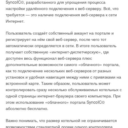
подключения к котлу и адаптер 80-80 («разделитель»).
SyncoIC©, разработанного для упрощения процесса
настройки удалённого подключения к веб-серверу. Всё, что
Каждая из приведенных выше систем дымоудаления может
требуется — это наличие подключения веб-сервера к сети
быть использована при различных условиях монтажа.
Интернет.
Например, раздельная система идеально подходит для
поквартирного отопления.
Пользователь создаёт собственный аккаунт на портале и
регистрирует на нём свой веб-сервер, после чего тот
Широкий ассортимент газовых котлов Haier позволяет даже
автоматически определяется в сети. В итоге пользователь
самому требовательному потребителю выбрать наиболее
получает собственную «интернет-диспетчерскую», где
подходящую для него модель как для отопления, так и для
доступен весь функционал веб-сервера плюс
горячего водоснабжения. А высокая надежность в сочетании
дополнительные возможности самого «облачного» портала,
с превосходными эксплуатационными характеристиками и
как то подключение нескольких веб-серверов от разных
квалифицированной сервисной поддержкой не оставят
установок и удобная навигация между ними с привязками на
никаких сомнений в правильности такого выбора.
встроенной карте. Таким образом, пользователь может
контролировать сразу несколько обслуживаемых котельных с
одной страницы интернет-браузера своего компьютера. При
Читайте по теме:
этом использование «облачного» портала SyncoIC©
абсолютно бесплатно.
→
Системы кондиционирования VRF — рост и
продвижение
ЖУРНАЛ СОК НОЯБРЬ 2018
Важно понимать, что размер котельной не ограничивается
→
Газовые котлы Haier: в 2016 году — с обновлённой
возможностями стандартной логики одного контроллера
линейкой