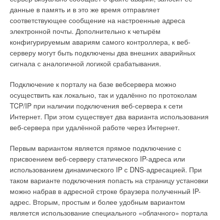
данные в память и в это же время отправляет
соответствующее сообщение на настроенные адреса
электронной почты. Дополнительно к четырём
Система дымоудаления
конфигурируемым авариям самого контроллера, к веб-
серверу могут быть подключены два внешних аварийных
С этого года в ассортименте газового оборудования Haier
сигнала с аналогичной логикой срабатывания.
появилось вспомогательное оборудование для настенных
котлов – дымоходы двух типов: коаксиальные («труба в
Подключение к порталу на базе вебсервера можно
трубе») и раздельные (две трубы диаметром 80 мм).
осуществить как локально, так и удалённо по протоколам
Различаясь конструктивно, и те, и другие обеспечивают как
TCP/IP при наличии подключения веб-сервера к сети
дымоудаление, так и подачу воздуха для горения.
Интернет. При этом существует два варианта использования
веб-сервера при удалённой работе через Интернет.
В линейке коаксиальных дымоходов 60/100 предлагаются
горизонтальные и вертикальные участки, удлинители, колена
Первым вариантом является прямое подключение с
на 45º и 90º, а также адаптеры для подключения к котлу –
присвоением веб-серверу статического IP-адреса или
угловой и вертикальный.
использованием динамического IP с DNS-адресацией. При
таком варианте подключения попасть на страницу установки
Для монтажа раздельного 80-80 дымохода можно
можно набрав в адресной строке браузера полученный IP-
приобрести прямые секции длиной 500,1000, 1500 и 2000
адрес. Вторым, простым и более удобным вариантом
мм, колена на 45º и 90º, патрубки диаметром 80 мм для
является использование специального «облачного» портала