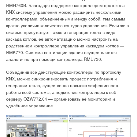
ЖУРНАЛ СОК АВГУСТ 2016
RMH760B. Благодаря поддержке контроллером протокола
→
Газовые котлы Haier: в 2016 год с обновленной линейкой
KNX систему управления можно расширить несколькими
ЖУРНАЛ СОК АВГУСТ 2016
контроллерами, объединёнными между собой, тем самым
→
Чиллеры и фанкойлы Haier: новинки 2016 года
ЖУРНАЛ СОК ИЮНЬ 2016
кратно увеличив количество контуров управления. Если же в
→
Электрические водонагреватели Haier: большой литраж
системе присутствует также и генерация тепла в виде
для большого дома и малого бизнеса
каскада котлов, её автоматизацию можно настроить на
ЖУРНАЛ СОК МАЙ 2016
родственном контроллере управления каскадом котлов —
RMK770. Система вентиляции здания осуществляется
аналогично при помощи контроллера RMU730.
Объединив все действующие контроллеры по протоколу
Уведомления отключены
KNX, можно синхронизировать процесс потребления и
генерации тепла, существенно повысив эффективность
Комментарии
работы всей системы, а подключив контроллеры к веб-
серверу OZW772.04 — организовать её мониторинг и
В этой теме еще нет комментариев
удалённое управление.
Добавить комментарий
Ваше имя *