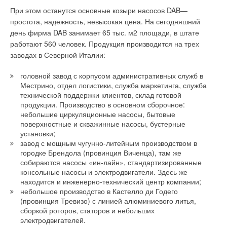
электричеством, позволяя содержать пол дверного проема
или железнодорожным транспортом, полностью
При этом останутся основные козыри насосов DAB—
сухим даже в сырую погоду. В серии представлены модели
укомплектовано и готово к работе. Область применения — от
простота, надежность, невысокая цена. На сегодняшний
мощностью от 3 до 14 кВт. При этом вес Portier Basic deluxe в
обогрева складов, цехов, ангаров, торговых комплексов,
день фирма DAB занимает 65 тыс. м2 площади, в штате
среднем на 15 % меньше, чем уих предшественников из
сельскохозяйственных помещений или стройплощадок, до
работают 560 человек. Продукция производится на трех
серии ScreenMaster LG.
обеспечения теплом мест катастроф, чрезвычайных
заводах в Северной Италии:
ситуаций, аварий и т.п.
И, наконец, еще одно достоинство новой серии —
головной завод с корпусом административных служб в
возможность поворота воздушного потока на необходимый
Серии P и PX — это мобильные теплогенераторы (10–140
Местрино, отдел логистики, служба маркетинга, служба
угол. Это позволяет максимально эффективно защищать
технической поддержки клиентов, склад готовой
кВт), использующие в качестве топлива сжиженный
дверные проемы при сильном ветре или работе
продукции. Производство в основном сборочное:
(баллонный) газ пропан-бутан. Отличаются высокой
вентиляционных систем, создающих перепад давлений
небольшие циркуляционные насосы, бытовые
производительностью обогрева (эффективность работы 100
внутри и снаружи здания.
поверхностные и скважинные насосы, бустерные
%), но при этом небольшим весом и невысокой стоимостью.
установки;
Они просты в эксплуатации и обслуживании.
завод с мощным чугунно-литейным производством в
Для завес серии Portier Basic deluxe предусмотрен
городке Брендола (провинция Виченца), там же
дистанционный пульт, позволяющий ступенчато
Обогреватели оснащены камерой сгорания из нержавеющей
собираются насосы «ин-лайн», стандартизированные
регулировать мощность подогрева воздуха и скорость
консольные насосы и электродвигатели. Здесь же
стали и пьезорозжигом, а модели РХ— автоматическим
воздушного потока. Один пуль управления может
находится и инженерно-технический центр компании;
розжигом и возможностью подключения выносного
регулировать работу до четырех завес.
небольшое производство в Кастелло ди Годего
термостата. Данное оборудование применяется для
(провинция Тревизо) с линией алюминиевого литья,
обогрева складских, производственных и
Снижение потребления электроэнергии завесами в
сборкой роторов, статоров и небольших
сельскохозяйственных помещений, животноводческих ферм
электродвигателей.
несколько раз может быть реализовано при подключении