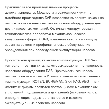
и птицефабрик с хорошей вентиляцией, теплиц, а также для
универсального термостата SR 12, который ограничивает
обогрева и сушки объектов в строительстве.
Практически все производственные процессы
потребление мощности на нагрев воздушной струи для
автоматизированы. Мощности и возможности чугунно-
достижения комфортной температуры в придверном
Младшие модели этой серии P10 и Р10VA мощностью 11 кВт
литейного производства DAB позволяют выполнять заказы на
пространстве и при непрерывной прокачке воздуха.
(габариты — 432229 см, вес — 5 кг) идеально подходят
изготовление сложных частей насосного оборудования для
для обогрева частных гаражей, дачных построек и
других насосных компаний. Отличная конструкторская и
небольших теплиц. В моделях с маркировкой VA из
технологическая проработка механизмов насосов,
>>>
Также читайте по теме
Тепловые завесы: принцип действия,
характеристики, обзор рынка
в журнале
СОК 2004 №3
нержавеющей стали выполнены как камера сгорания, так и
выпускаемых фирмой DAB, позволяет свести к минимуму
корпус.
время на ремонт и профилактическое обслуживание
оборудования при последующей эксплуатации насосов.
Читайте по теме:
Стационарные теплогенераторы
Простота конструкции, качество комплектующих, 100 %-й
→
Проектирование промышленных систем
Наряду с мобильными теплогенераторами фирма
KROLL
кондиционирования
контроль — вот три кита, на которых держится популярность
ЖУРНАЛ СОК ОКТЯБРЬ 2012
производит несколько видов стационарных
насосного оборудования DAB. Практически все насосы
→
Вентиляторы Systemair: обзор линейки
теплогенераторов. В отличие от мобильных, стационарные
изготавливаются только в Италии и только из качественных
ЖУРНАЛ СОК ДЕКАБРЬ 2011
→
теплогенераторы позволяют отапливать воздухом
Крышные вентиляторы. Критерии выбора
комплектующих. ROTEN, BURGMAN, SKF, FAG, AEG — эти
ЖУРНАЛ СОК ИЮЛЬ 2007
значительно большие по размеру объекты, такие как
именитые фирмы являются поставщиками механических
→
SHK MOSCOW 2007. Новая концепция выставки
офисные или жилые помещения, торговые, культурно-
уплотнений, подшипников и двигателей (основных узлов,
оправдала ожидания участников (продолжение)
ЖУРНАЛ СОК ИЮНЬ 2007
развлекательные или спортивные сооружения.
определяющих надежность, качество и высокие
→
Теплый прием с завесами Portier от SYSTEMAIR
эксплуатационные свойства насосов).
ЖУРНАЛ СОК ОКТЯБРЬ 2006
Стационарные теплогенераторы могут производить теплый