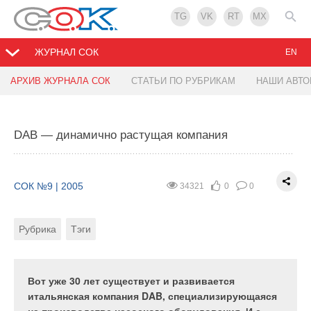
TG
VK
RT
MX
ЖУРНАЛ СОК
EN
АРХИВ ЖУРНАЛА СОК
СТАТЬИ ПО РУБРИКАМ
НАШИ АВТ
KROLL. Профессиональное оборудование для
Portier Basic deluxe — тепловые завесы
воздушного отопления из Германии
эксклюзивного дизайна
DAB — динамично растущая компания
СОК №9 | 2005
СОК №9 | 2005
26240
38098
0
0
0
0
СОК №9 | 2005
34321
0
0
Рубрика
Рубрика
Тэги
Тэги
Автор
Автор
Рубрика
Тэги
ОБЗОР ПРОДУКЦИИ
Дистрибьюторский центр климатического
оборудования VENTRADE традиционно расширяет
ассортимент теплового оборудования и
Вот уже 30 лет существует и развивается
представляет новую серию тепловых завес
итальянская компания DAB, специализирующаяся