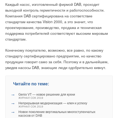
воздух не только для обогрева помещений, но и для
Каждый насос, изготовленный фирмой DAB, проходит
обеспечения теплом технологических процессов, например,
выходной контроль герметичности и работоспособности.
сушки материалов, продуктов питания, окрашенных
Компания DAB сертифицирована на соответствие
поверхностей и т.п. Максимальная температура горячего
стандартам качества Vision 2000, а это значит, что
воздуха, вырабатываемого теплогенераторами KROLL, —
Уведомления отключены
проектирование, производство, продажа и техническая
120°С, максимальное статическое давление — 1600 Па.
поддержка потребителей соответствуют высоким мировым
Комментарии
стандартам.
Теплогенераторы серии SKE предназначены для работы с
любым типом горелок и могут обогревать помещения
В этой теме еще нет комментариев
Конечному покупателю, возможно, все равно, по какому
объемом от 1000 до 15 000 м3. Теплогенераторы
стандарту сертифицировано предприятие, но качество
оборудованы вентиляторами высокого напора и
продукции говорит само за себя. Поэтому и в дальнейшем,
осуществляют раздачу в четырех направлениях подогретого
Добавить комментарий
увидев насосы DAB, знающие люди одобрительно кивнут.
воздуха из отверстий, расположенных в верхней части.
Ваше имя *
Если требуется обогрев нескольких помещений или обогрев
Читайте по теме:
помещения сложной конфигурации, или возникает
→
необходимость подавать подогретый воздух в определенные
Ваш E-mail *
Genix VT — новое решение для кухни
ЖУРНАЛ СОК 2019
зоны, лучшее решение — теплогенераторы серии S.
→
Непрерывная модернизация — ключ к успеху
Мощностный диапазон этой серии — от 20 до 650 кВт.
ЖУРНАЛ СОК 2019
→
Высокая энергоэффективность (КПД) теплогенераторов
Новое поколение вертикальных многоступенчатых
Текст комментария
насосов от DAB
серии S позволила ей превзойти многие аналоги других