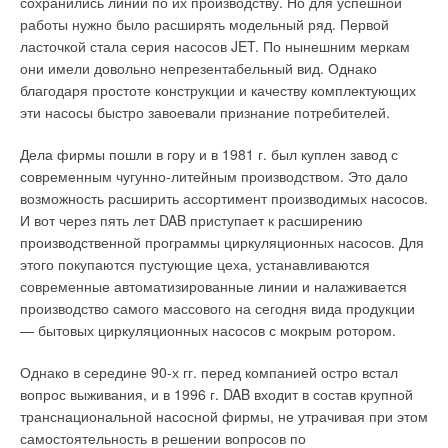
сохранились линии по их производству. Но для успешной
вписываются в любой интерьер. Корпус завесы —
охлаждением. Модели серии GP оборудованы фильтром с
работы нужно было расширять модельный ряд. Первой
симметричной формы, что позволяет устанавливать ее на
подогревом, разъемом подключения выносного термостата
ласточкой стала серия насосов JET. По нынешним меркам
видных местах, например там, где на входе в общественные
для автоматического поддержания температуры в
они имели довольно непрезентабельный вид. Однако
помещения используются стеклянные стены и перегородки.
помещении. Обогреватели не требуют специального
благодаря простоте конструкции и качеству комплектующих
Конструкцией предусмотрены лицевые панели из
монтажа, просты и надежны в эксплуатации, работают с
эти насосы быстро завоевали признание потребителей.
шлифованной нержавеющей стали, которые придают
эффективностью 100 %.
корпусу элегантный внешний вид.
Дела фирмы пошли в гору и в 1981 г. был куплен завод с
Теплогенераторы серий GK и GP применяются для
современным чугунно-литейным производством. Это дало
Конструкторы
SYSTEMAIR
предусмотрели до мелочей
отопления складских, производственных,
возможность расширить ассортимент производимых насосов.
различные варианты крепления завесы. Удобный комплект
сельскохозяйственных помещений с хорошей вентиляцией,
И вот через пять лет DAB приступает к расширению
для настенного монтажа поволяет монтировать завесу на
для обогрева открытых площадок и сушки объектов в
производственной программы циркуляционных насосов. Для
стене, и маятниковая подвеска на потолке над входом —
строительстве. Серия MA — мобильные теплогенераторы с
этого покупаются пустующие цеха, устанавливаются
комплектный Т-образный кронштейн или направляющие
отводом продуктов сгорания, работающие на дизельном
современные автоматизированные линии и налаживается
подвески — конструктивно скрывают от посторонних
топливе.
производство самого массового на сегодня вида продукции
взглядов подвод электрических кабелей к корпусу завесы.
— бытовых циркуляционных насосов с мокрым ротором.
Для установки завес в ряд горизонтально над дверным
Обогреватели оборудованы топливным фильтром с
проемом предусмотрен комплект соединительных
подогревом, камерой сгорания из нержавеющей стали с
Однако в середине 90-х гг. перед компанией остро встал
элементов, который легко и быстро фиксирует обтекаемые
автоматическим охлаждением, вентилятором высокого
вопрос выживания, и в 1996 г. DAB входит в состав крупной
корпусы в строгие прямые линии.
давления, разъемом для подключения выносного
транснациональной насосной фирмы, не утрачивая при этом
термостата. Теплогенераторы предназначены для обогрева
самостоятельность в решении вопросов по
Минувшей зимой российские потребители уже успели