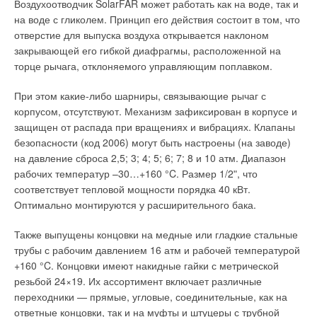
Воздухоотводчик SolarFAR может работать как на воде, так и
Сухаревка расположены выше Мытищ, галерею пришлось
регионов они экспоненциально усиливаются, а в других —
на воде с гликолем. Принцип его действия состоит в том, что
углублять в землю на 14 и 18 м соответственно. На
столь же резко уменьшаются, приводя к засухам. Разница во
отверстие для выпуска воздуха открывается наклоном
Каланчевском поле был сооружен первый открытый бассейн
мнениях ученых касается лишь оценки перспектив. В
закрывающей его гибкой диафрагмы, расположенной на
и четыре колодца, а заканчивался водопровод на Трубной
докладах МГЭИК (международной группы экспертов по
торце рычага, отклоняемого управляющим поплавком.
площади.
изменению климата) зафиксировано, что рост температуры
приземного воздуха на всей планете будет продолжаться
При этом какие-либо шарниры, связывающие рычаг с
28 октября 1804 г. состоялось торжественное открытие
еще десятки и сотни лет.
корпусом, отсутствуют. Механизм зафиксирован в корпусе и
Екатерининского водопровода. Этот день вошел в историю
защищен от распада при вращениях и вибрациях. Клапаны
как официальный день рождения московского водопровода.
Например, потребуется примерно 30 лет, чтобы лишь треть
безопасности (код 2006) могут быть настроены (на заводе)
Спустя некоторое время заработали еще пять фонтанов,
выброшенного СО2 было выведено из атмосферы в
на давление сброса 2,5; 3; 4; 5; 6; 7; 8 и 10 атм. Диапазон
ставшие источниками чистой воды для Москвы: около
результате естественных процессов; еще 30 % может быть
рабочих температур –30…+160 °C. Размер 1/2ʺ, что
Шереметьевской больницы на Сухаревке (сейчас — Институт
удалено за несколько столетий и, наконец, 20 % останутся в
соответствует тепловой мощности порядка 40 кВт.
скорой помощи им. Склифосовского), на Садовой, во дворе
ней на тысячи лет. Нобелевский лауреат Раджендра
Оптимально монтируются у расширительного бака.
Спасских казарм и два — во дворах на Трубной площади.
Пачаури (председатель МГЭИК) предполагает, что проблему
можно удержать под контролем, если приступить к
Также выпущены концовки на медные или гладкие стальные
Реконструкции в Мытищах
фундаментальным реформам не позднее 2012 г.
трубы с рабочим давлением 16 атм и рабочей температурой
+160 °C. Концовки имеют накидные гайки с метрической
Спустя двадцать лет был утвержден проект о переустройстве
А представитель NASA Джеймс Хэнсен считает, что для
резьбой 24×19. Их ассортимент включает различные
Мытищинского водопровода, предложенный его директором
обеспечения такого контроля уже к 2030 г. необходимо
переходники — прямые, угловые, соединительные, как на
Н.И. Янишем. Участок Екатерининского водопровода от
полностью прекратить выбросы парниковых газов. Когда
ответные концовки, так и на муфты и штуцеры с трубной
Мытищ до села Алексеевского был усовершенствован, после
ведущие страны мира осознали серьезность ситуации,