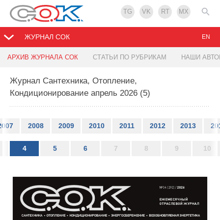
TG
VK
RT
MX
ЖУРНАЛ СОК
EN
АРХИВ ЖУРНАЛА СОК
СТАТЬИ ПО РУБРИКАМ
НАШИ АВТ
Журнал Сантехника, Отопление,
Кондиционирование апрель 2026 (5)
2007
2008
2009
2010
2011
2012
2013
20
4
5
6
7
8
9
10