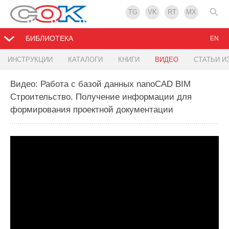
TG
VK
RT
MX
БИБЛИОТЕКА
EN
ИНСТРУКЦИИ
КАТАЛОГИ
КНИГИ
ВИДЕО
СТАТЬИ И
Видео: Работа с базой данных nanoCAD BIM
Строительство. Получение информации для
формирования проектной документации