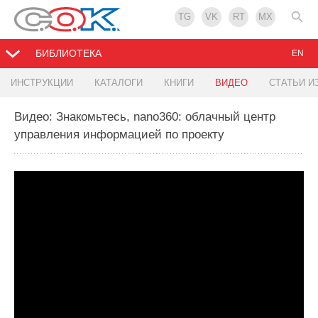
TG
VK
RT
MX
БИБЛИОТЕКА
EN
ИНСТРУКЦИИ
КАТАЛОГИ
КНИГИ
ВИДЕО
СТАТЬИ И
Видео: Знакомьтесь, nano360: облачный центр
управления информацией по проекту