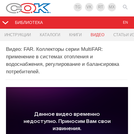
TG
VK
RT
MX
БИБЛИОТЕКА
EN
ИНСТРУКЦИИ
КАТАЛОГИ
КНИГИ
ВИДЕО
СТАТЬИ И
Видео: FAR. Коллекторы серии MultiFAR:
применение в системах отопления и
водоснабжения, регулирование и балансировка
потребителей.