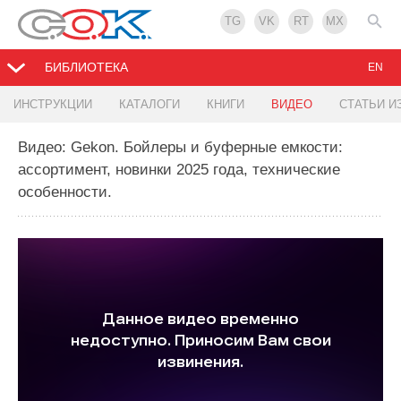
TG
VK
RT
MX
БИБЛИОТЕКА
EN
ИНСТРУКЦИИ
КАТАЛОГИ
КНИГИ
ВИДЕО
СТАТЬИ И
Видео: Gekon. Бойлеры и буферные емкости:
ассортимент, новинки 2025 года, технические
особенности.