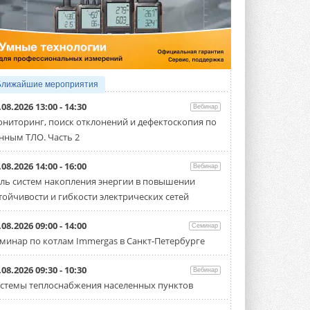
5 АВГУСТА 2026
21-й ежегодный форум
«ЦОД-2026»
Мероприятие пройдет 2-3 сентября в
отеле Radisson Slavyanskaya. Форум
посетит более двух тысяч участников ...
Ближайшие мероприятия
5 АВГУСТА 2026
.08.2026 13:00 - 14:30
Вебинар
Китайская Shenling представила
ниторинг, поиск отклонений и дефектоскопия по
линейку тепловых насосов
нным ТЛО. Часть 2
«воздух-вода» на R290
Серия ThermaX R290 All-In-One
включает три модели ...
.08.2026 14:00 - 16:00
Вебинар
4 АВГУСТА 2026
ль систем накопления энергии в повышении
тойчивости и гибкости электрических сетей
Тепловые насосы в связке с
солнечной генерацией и
накопителем снижают
.08.2026 09:00 - 14:00
Семинар
потребление на 60%
минар по котлам Immergas в Санкт-Петербурге
Исследователи из Италии установили ...
4 АВГУСТА 2026
.08.2026 09:30 - 10:30
Вебинар
«РУСКЛИМАТ Fest 2026» в Уфе
стемы теплоснабжения населенных пунктов
собрал свыше 700 профи
климатической отрасли