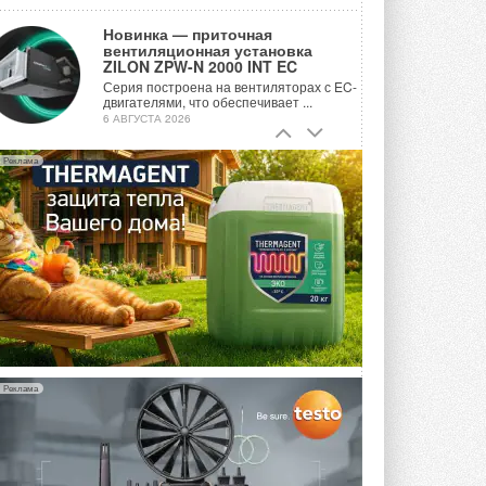
Новинка — приточная
вентиляционная установка
ZILON ZPW-N 2000 INT EC
Серия построена на вентиляторах с EC-
двигателями, что обеспечивает ...
6 АВГУСТА 2026
Учёные ЮУрГУ создали
Реклама
каскадную установку,
объединяющую солнечную и
геотермальную энергию
Природосберегающие технологии ...
6 АВГУСТА 2026
Для Арктики создали
технологию защиты
ветрогенераторов от аварий
Разработка учитывает влияние
мерзлоты, обледенения и снеговых ...
6 АВГУСТА 2026
Реклама
Гибридный тепловой насос PV/T
с одним общим испарителем
Исследователи предложили
конструкцию двухисточникового ...