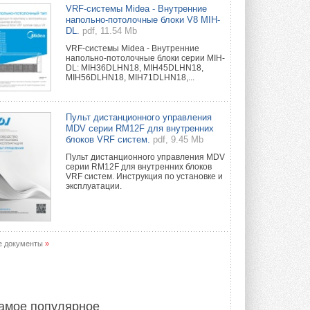
Уже через месяц в России
VRF-системы Midea - Внутренние
можно будет устанавливать
напольно-потолочные блоки V8 MIH-
солнечные панели в МКД
DL.
pdf, 11.54 Mb
С 1 сентября снимается запрет на
VRF-системы Midea - Внутренние
микрогенерацию в многоквартирных ...
напольно-потолочные блоки серии MIH-
30 ИЮЛЯ 2026
DL: MIH36DLHN18, MIH45DLHN18,
MIH56DLHN18, MIH71DLHN18,...
Канальные вентиляторы с ЕС-
двигателями Sysimple TRS EC
Poti
Пульт дистанционного управления
Новинка от Системэйр —
MDV серии RM12F для внутренних
прямоугольный канальный ...
блоков VRF систем.
pdf, 9.45 Mb
30 ИЮЛЯ 2026
Пульт дистанционного управления MDV
серии RM12F для внутренних блоков
Краска для окон: как выбрать
VRF систем. Инструкция по установке и
состав, который не
эксплуатации.
растрескается после первой
зимы
Частые вопросы о краске для окон ...
30 ИЮЛЯ 2026
е документы
»
СИЭНПИ РУС представила
новую серию консольных
насосов NM
Усовершенствованная гидравлика
помогает снизить энергопотребление ...
амое популярное
30 ИЮЛЯ 2026