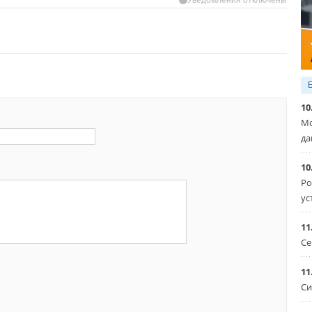
10
Мо
да
10
Ро
ус
11
Се
11
Си