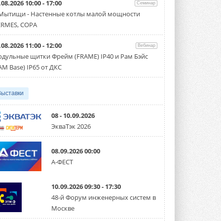
.08.2026 10:00 - 17:00
Семинар
Организатором выступил торгово-
производственный холдинг ...
 Мытищи - Настенные котлы малой мощности
3 АВГУСТА 2026
RMES, COPA
«Датарк» испытал модульный
.08.2026 11:00 - 12:00
ЦОД с плотностью 54 кВт на
Вебинар
стойку
дульные щитки Фрейм (FRAME) IP40 и Рам Бэйс
Испытания прошли на собственной
AM Base) IP65 от ДКС
производственной площадке и были ...
3 АВГУСТА 2026
Выставки
Samsung выпускает VRF-
систему DVM на R32
Линейка включает семь типоразмеров
08 - 10.09.2026
производительностью от 22,4 до 56 кВт.
ЭкваТэк 2026
Суммарная длина трубопроводов ...
3 АВГУСТА 2026
08.09.2026 00:00
«СиСофт Девелопмент» подвел
А-ФЕСТ
итоги конкурса студенческих
проектов «ТИМ-лидеры 2026»
Новый сезон конкурса «ТИМ-лидеры»
10.09.2026 09:30 - 17:30
стартует уже в сентябре 2026 года ...
3 АВГУСТА 2026
48-й Форум инженерных систем в
Москве
«Русклимат» укрепляет