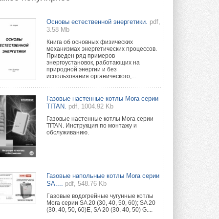
Группа «Теплолюкс» открыла
Основы естественной энергетики.
pdf,
новую производственную
3.58 Mb
площадку
Открытие нового завода состоялось
Книга об основных физических
сегодня в Мытищах ...
механизмах энергетических процессов.
29 ИЮЛЯ 2026
Приведен ряд примеров
энергоустановок, работающих на
природной энергии и без
Stiebel Eltron — спонсирует
использования органического,...
международные соревнования
25 спортсменов, выступающих в
прыжках с трамплина и лыжном
Газовые настенные котлы Mora серии
двоеборье на международных ...
TITAN.
pdf, 1004.92 Kb
29 ИЮЛЯ 2026
Газовые настенные котлы Mora серии
TITAN. Инструкция по монтажу и
Новый фирменный магазин
обслуживанию.
Midea открылся в Сургуте
Компания «Даичи» совместно с
партнером «Энердрим» открыла новый
фирменный магазин Midea в Сургуте ...
29 ИЮЛЯ 2026
Газовые напольные котлы Mora серии
SA....
pdf, 548.76 Kb
Токио — лидер по
интенсивности использования
Гaзовые водогрeйные чугунные котлы
кондиционеров
Mora серии SA 20 (30, 40, 50, 60); SA 20
(30, 40, 50, 60)E, SA 20 (30, 40, 50) G....
Данные получены в ходе очередного