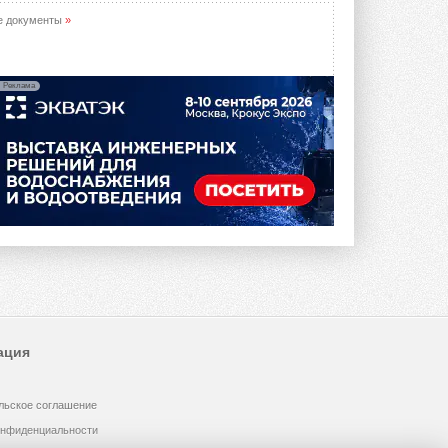
опроса Daikin о восприятии жары ...
28 ИЮЛЯ 2026
е документы
»
CDU производства LG прошёл
валидацию NVIDIA для ИИ-дата-
центров
Реклама
Компания становится официальным
партнёром NVIDIA по системам ...
28 ИЮЛЯ 2026
В Великобритании предлагают
сделать кондиционирование
обязательным для новостроек
Либеральные демократы внесли
предложение оснащать все новые ...
1
28 ИЮЛЯ 2026
В Подмосковье запустят
производство холодильной
техники и теплообменного
оборудования
ация
Проект реализует компания «ВЕЗА» ...
28 ИЮЛЯ 2026
льское соглашение
Ридан объявил о старте продаж
автоматического
онфиденциальности
балансировочного клапана