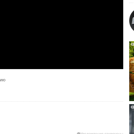
цию
Уведомления отключены