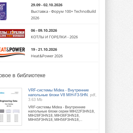
партнёрство за Уралом
29.09 - 02.10.2026
Президент Омского землячества в
Москве Михаил Тимошенко посетил
Выставка - Форум 100+ TechnoBuild
Омск с трёхдневным рабочим визитом ...
2026
31 ИЮЛЯ 2026
06 - 09.10.2026
Carrier модернизирует
флагманский чиллер AquaEdge
КОТЛЫ И ГОРЕЛКИ - 2026
19XR
Чиллер получил новую версию,
19 - 21.10.2026
работающую на хладагенте R1234ze ...
31 ИЮЛЯ 2026
Heat&Power 2026
Mitsubishi расширяет
направление систем
охлаждения для ЦОД
овое в библиотеке
Mitsubishi Electric создаёт в США новую
компанию MEHITS US Inc. ...
31 ИЮЛЯ 2026
VRF-системы Midea - Внутренние
напольные блоки V8 MIH-F3-5HN.
pdf,
3.63 Mb
США запретили использование
иностранных инверторов
VRF-системы Midea - Внутренние
28 июля 2026 года Федеральная
напольные блоки серии MIH22F3HN18,
комиссия по связи США (FCC) обновила
MIH28F3HN18, MIH36F3HN18,
свой специальный перечень Covered ...
MIH45F3HN18, MIH56F3HN18,...
31 ИЮЛЯ 2026