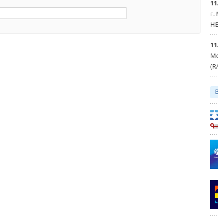
11
г.
HE
11
Мо
(R