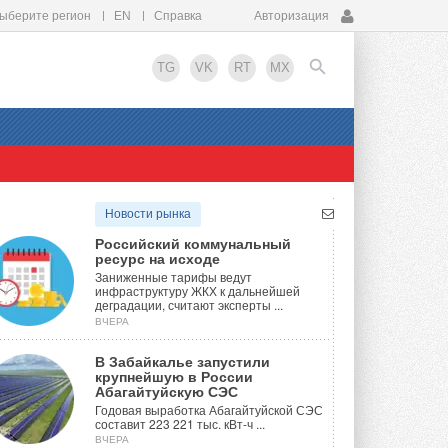
ыберите регион
EN
Справка
Авторизация
TG
VK
RT
MX
EN
Новости рынка
Российский коммунальный
ресурс на исходе
Заниженные тарифы ведут
инфраструктуру ЖКХ к дальнейшей
деградации, считают эксперты ...
ВЧЕРА
В Забайкалье запустили
крупнейшую в России
Абагайтуйскую СЭС
Годовая выработка Абагайтуйской СЭС
составит 223 221 тыс. кВт-ч ...
ВЧЕРА