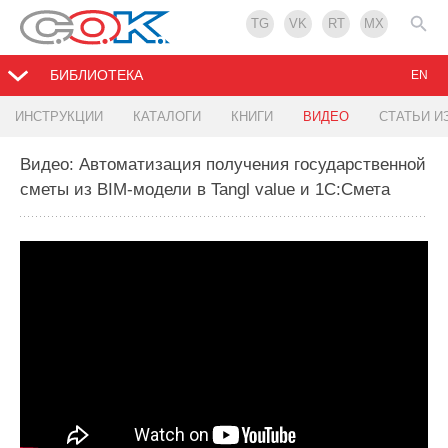
TG
VK
RT
MX
БИБЛИОТЕКА
EN
ИНСТРУКЦИИ
КАТАЛОГИ
КНИГИ
ВИДЕО
СТАТЬИ И
Видео: Автоматизация получения государственной
сметы из BIM-модели в Tangl value и 1С:Смета