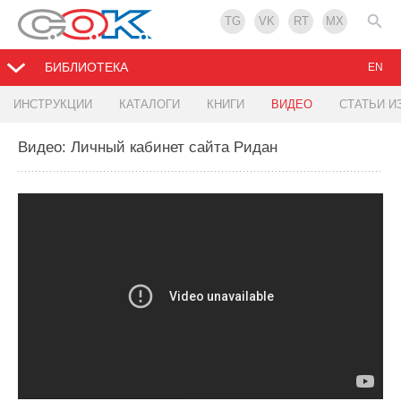
TG
VK
RT
MX
БИБЛИОТЕКА
EN
ИНСТРУКЦИИ
КАТАЛОГИ
КНИГИ
ВИДЕО
СТАТЬИ И
Видео: Личный кабинет сайта Ридан