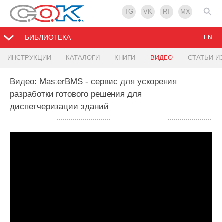
TG
VK
RT
MX
БИБЛИОТЕКА
EN
ИНСТРУКЦИИ
КАТАЛОГИ
КНИГИ
ВИДЕО
СТАТЬИ И
Видео: MasterBMS - сервис для ускорения
разработки готового решения для
диспетчеризации зданий