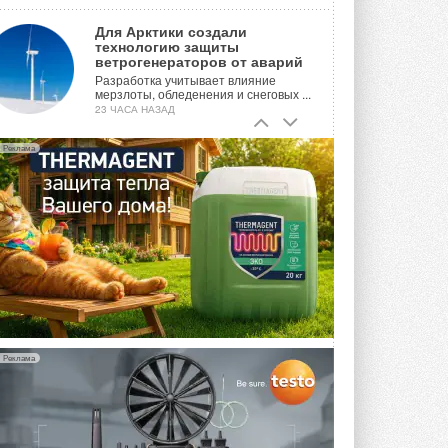
Для Арктики создали
технологию защиты
ветрогенераторов от аварий
Разработка учитывает влияние
мерзлоты, обледенения и снеговых ...
23 ЧАСА НАЗАД
Гибридный тепловой насос PV/T
Реклама
с одним общим испарителем
Исследователи предложили
конструкцию двухисточникового ...
ВЧЕРА
21-й ежегодный форум
«ЦОД-2026»
Мероприятие пройдет 2-3 сентября в
отеле Radisson Slavyanskaya. Форум
посетит более двух тысяч участников ...
ВЧЕРА
Реклама
Китайская Shenling представила
линейку тепловых насосов
«воздух-вода» на R290
Серия ThermaX R290 All-In-One
включает три модели ...