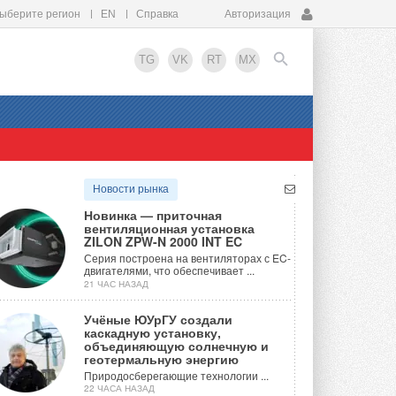
ыберите регион
EN
Справка
Авторизация
TG
VK
RT
MX
EN
Новости рынка
Новинка — приточная
вентиляционная установка
ZILON ZPW-N 2000 INT EC
Серия построена на вентиляторах с EC-
двигателями, что обеспечивает ...
21 ЧАС НАЗАД
Учёные ЮУрГУ создали
каскадную установку,
объединяющую солнечную и
геотермальную энергию
Природосберегающие технологии ...
22 ЧАСА НАЗАД