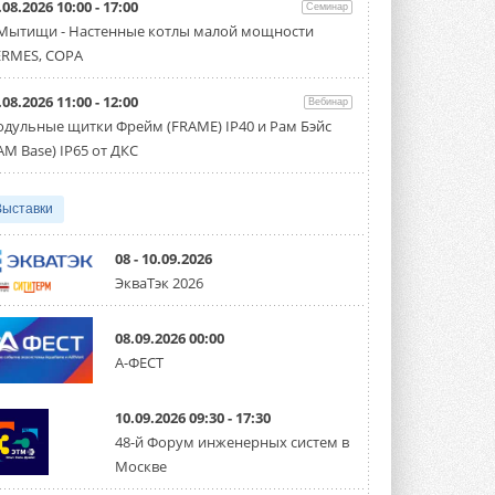
.08.2026 10:00 - 17:00
производительностью от 22,4 до 56 кВт.
Семинар
Суммарная длина трубопроводов ...
 Мытищи - Настенные котлы малой мощности
3 АВГУСТА 2026
RMES, COPA
«СиСофт Девелопмент» подвел
.08.2026 11:00 - 12:00
итоги конкурса студенческих
Вебинар
проектов «ТИМ-лидеры 2026»
дульные щитки Фрейм (FRAME) IP40 и Рам Бэйс
Новый сезон конкурса «ТИМ-лидеры»
AM Base) IP65 от ДКС
стартует уже в сентябре 2026 года ...
3 АВГУСТА 2026
Выставки
«Русклимат» укрепляет
партнёрство за Уралом
Президент Омского землячества в
08 - 10.09.2026
Москве Михаил Тимошенко посетил
ЭкваТэк 2026
Омск с трёхдневным рабочим визитом ...
31 ИЮЛЯ 2026
08.09.2026 00:00
Carrier модернизирует
А-ФЕСТ
флагманский чиллер AquaEdge
19XR
Чиллер получил новую версию,
10.09.2026 09:30 - 17:30
работающую на хладагенте R1234ze ...
31 ИЮЛЯ 2026
48-й Форум инженерных систем в
Москве
Mitsubishi расширяет