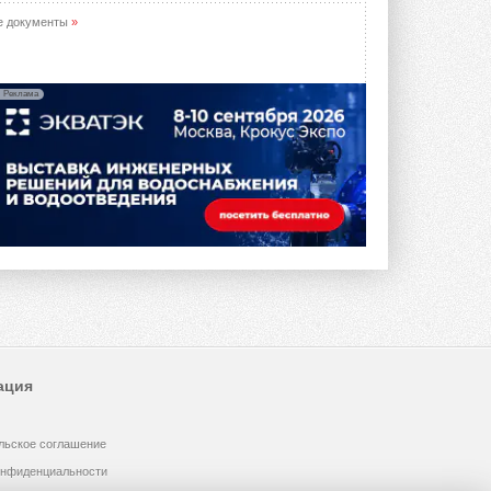
предложение оснащать все новые ...
1
28 ИЮЛЯ 2026
е документы
»
В Подмосковье запустят
производство холодильной
техники и теплообменного
Реклама
оборудования
Проект реализует компания «ВЕЗА» ...
28 ИЮЛЯ 2026
Ридан объявил о старте продаж
автоматического
балансировочного клапана
Клапан APT‑R3 производится на заводе
в Лешково (Московская область) ...
27 ИЮЛЯ 2026
Шумоглушители собственного
производства от компании
TURKOV
Новая линейка пластинчатых
ация
прямоугольных шумоглушителей ...
27 ИЮЛЯ 2026
льское соглашение
Aquatherm Almaty 2026:
ключевая платформа для
онфиденциальности
развития инженерных систем