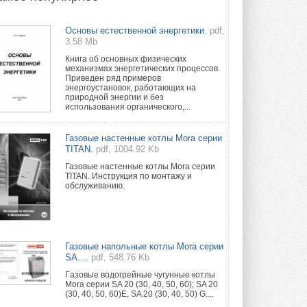
Новый фирменный магазин
Основы естественной энергетики.
pdf,
Midea открылся в Сургуте
3.58 Mb
Компания «Даичи» совместно с
партнером «Энердрим» открыла новый
Книга об основных физических
фирменный магазин Midea в Сургуте ...
механизмах энергетических процессов.
29 ИЮЛЯ 2026
Приведен ряд примеров
энергоустановок, работающих на
природной энергии и без
Токио — лидер по
использования органического,...
интенсивности использования
кондиционеров
Данные получены в ходе очередного
Газовые настенные котлы Mora серии
опроса Daikin о восприятии жары ...
TITAN.
pdf, 1004.92 Kb
28 ИЮЛЯ 2026
Газовые настенные котлы Mora серии
TITAN. Инструкция по монтажу и
CDU производства LG прошёл
обслуживанию.
валидацию NVIDIA для ИИ-дата-
центров
Компания становится официальным
партнёром NVIDIA по системам ...
28 ИЮЛЯ 2026
Газовые напольные котлы Mora серии
SA....
pdf, 548.76 Kb
В Великобритании предлагают
сделать кондиционирование
Гaзовые водогрeйные чугунные котлы
обязательным для новостроек
Mora серии SA 20 (30, 40, 50, 60); SA 20
(30, 40, 50, 60)E, SA 20 (30, 40, 50) G....
Либеральные демократы внесли