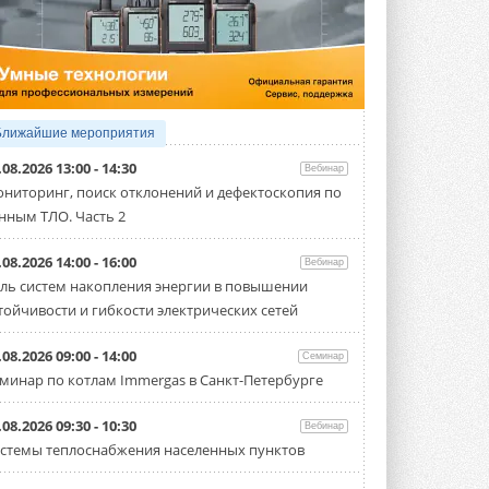
4 АВГУСТА 2026
Тепловые насосы в связке с
солнечной генерацией и
накопителем снижают
потребление на 60%
Исследователи из Италии установили ...
Ближайшие мероприятия
4 АВГУСТА 2026
.08.2026 13:00 - 14:30
Вебинар
«РУСКЛИМАТ Fest 2026» в Уфе
ниторинг, поиск отклонений и дефектоскопия по
собрал свыше 700 профи
нным ТЛО. Часть 2
климатической отрасли
Организатором выступил торгово-
производственный холдинг ...
.08.2026 14:00 - 16:00
Вебинар
3 АВГУСТА 2026
ль систем накопления энергии в повышении
тойчивости и гибкости электрических сетей
«Датарк» испытал модульный
ЦОД с плотностью 54 кВт на
стойку
.08.2026 09:00 - 14:00
Семинар
Испытания прошли на собственной
минар по котлам Immergas в Санкт-Петербурге
производственной площадке и были ...
3 АВГУСТА 2026
.08.2026 09:30 - 10:30
Вебинар
Samsung выпускает VRF-
стемы теплоснабжения населенных пунктов
систему DVM на R32
Линейка включает семь типоразмеров