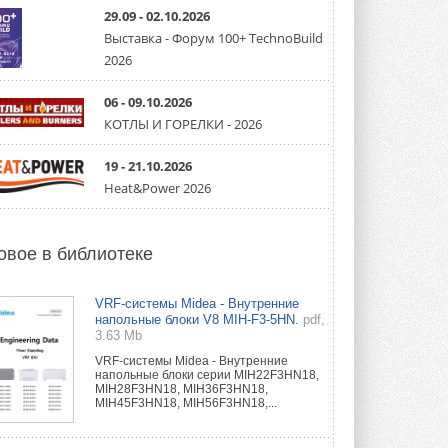
направление систем
охлаждения для ЦОД
29.09 - 02.10.2026
Mitsubishi Electric создаёт в США новую
Выставка - Форум 100+ TechnoBuild
компанию MEHITS US Inc. ...
2026
31 ИЮЛЯ 2026
06 - 09.10.2026
США запретили использование
иностранных инверторов
КОТЛЫ И ГОРЕЛКИ - 2026
28 июля 2026 года Федеральная
комиссия по связи США (FCC) обновила
свой специальный перечень Covered ...
19 - 21.10.2026
31 ИЮЛЯ 2026
Heat&Power 2026
Уже через месяц в России
можно будет устанавливать
солнечные панели в МКД
овое в библиотеке
С 1 сентября снимается запрет на
микрогенерацию в многоквартирных ...
30 ИЮЛЯ 2026
VRF-системы Midea - Внутренние
напольные блоки V8 MIH-F3-5HN.
pdf,
3.63 Mb
Канальные вентиляторы с ЕС-
двигателями Sysimple TRS EC
VRF-системы Midea - Внутренние
Poti
напольные блоки серии MIH22F3HN18,
Новинка от Системэйр —
MIH28F3HN18, MIH36F3HN18,
прямоугольный канальный ...
MIH45F3HN18, MIH56F3HN18,...
30 ИЮЛЯ 2026