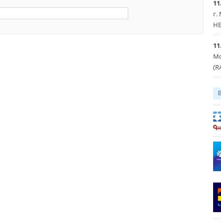
11
г.
HE
11
Мо
(R