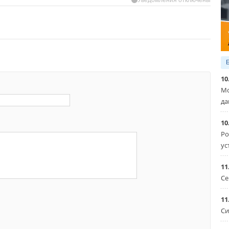
10
Мо
да
10
Ро
ус
11
Се
11
Си