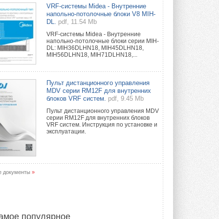
Краска для окон: как выбрать
VRF-системы Midea - Внутренние
состав, который не
напольно-потолочные блоки V8 MIH-
растрескается после первой
DL.
pdf, 11.54 Mb
зимы
VRF-системы Midea - Внутренние
Частые вопросы о краске для окон ...
напольно-потолочные блоки серии MIH-
30 ИЮЛЯ 2026
DL: MIH36DLHN18, MIH45DLHN18,
MIH56DLHN18, MIH71DLHN18,...
СИЭНПИ РУС представила
новую серию консольных
насосов NM
Пульт дистанционного управления
Усовершенствованная гидравлика
MDV серии RM12F для внутренних
помогает снизить энергопотребление ...
блоков VRF систем.
pdf, 9.45 Mb
30 ИЮЛЯ 2026
Пульт дистанционного управления MDV
серии RM12F для внутренних блоков
Группа «Теплолюкс» открыла
VRF систем. Инструкция по установке и
новую производственную
эксплуатации.
площадку
Открытие нового завода состоялось
сегодня в Мытищах ...
29 ИЮЛЯ 2026
е документы
»
Stiebel Eltron — спонсирует
международные соревнования
25 спортсменов, выступающих в
прыжках с трамплина и лыжном
двоеборье на международных ...
амое популярное
29 ИЮЛЯ 2026