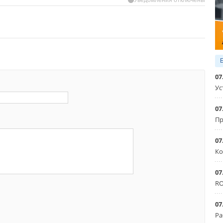
07
Ус
07
Пр
07
Ко
07
RO
07
Ра