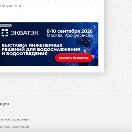
предложение оснащать все новые ...
1
28 ИЮЛЯ 2026
е документы
»
В Подмосковье запустят
производство холодильной
техники и теплообменного
Реклама
оборудования
Проект реализует компания «ВЕЗА» ...
28 ИЮЛЯ 2026
Ридан объявил о старте продаж
автоматического
балансировочного клапана
Клапан APT‑R3 производится на заводе
в Лешково (Московская область) ...
27 ИЮЛЯ 2026
Шумоглушители собственного
производства от компании
TURKOV
Новая линейка пластинчатых
ация
прямоугольных шумоглушителей ...
27 ИЮЛЯ 2026
льское соглашение
Aquatherm Almaty 2026:
ключевая платформа для
онфиденциальности
развития инженерных систем