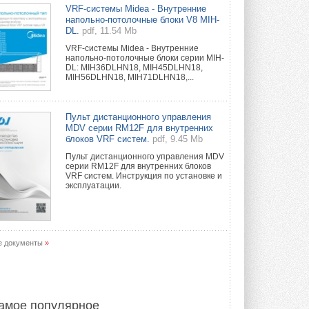
Краска для окон: как выбрать
VRF-системы Midea - Внутренние
состав, который не
напольно-потолочные блоки V8 MIH-
растрескается после первой
DL.
pdf, 11.54 Mb
зимы
VRF-системы Midea - Внутренние
Частые вопросы о краске для окон ...
напольно-потолочные блоки серии MIH-
30 ИЮЛЯ 2026
DL: MIH36DLHN18, MIH45DLHN18,
MIH56DLHN18, MIH71DLHN18,...
СИЭНПИ РУС представила
новую серию консольных
насосов NM
Пульт дистанционного управления
Усовершенствованная гидравлика
MDV серии RM12F для внутренних
помогает снизить энергопотребление ...
блоков VRF систем.
pdf, 9.45 Mb
30 ИЮЛЯ 2026
Пульт дистанционного управления MDV
серии RM12F для внутренних блоков
Группа «Теплолюкс» открыла
VRF систем. Инструкция по установке и
новую производственную
эксплуатации.
площадку
Открытие нового завода состоялось
сегодня в Мытищах ...
29 ИЮЛЯ 2026
е документы
»
Stiebel Eltron — спонсирует
международные соревнования
25 спортсменов, выступающих в
прыжках с трамплина и лыжном
двоеборье на международных ...
амое популярное
29 ИЮЛЯ 2026