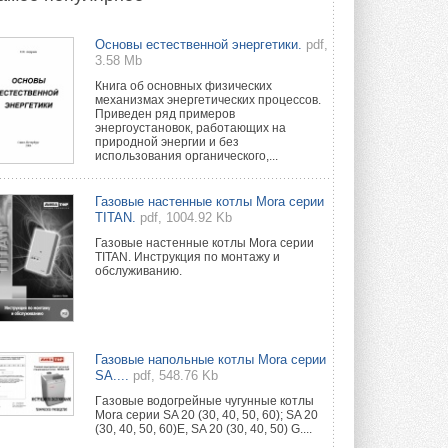
Новый фирменный магазин
Основы естественной энергетики.
pdf,
Midea открылся в Сургуте
3.58 Mb
Компания «Даичи» совместно с
партнером «Энердрим» открыла новый
Книга об основных физических
фирменный магазин Midea в Сургуте ...
механизмах энергетических процессов.
29 ИЮЛЯ 2026
Приведен ряд примеров
энергоустановок, работающих на
природной энергии и без
Токио — лидер по
использования органического,...
интенсивности использования
кондиционеров
Данные получены в ходе очередного
Газовые настенные котлы Mora серии
опроса Daikin о восприятии жары ...
TITAN.
pdf, 1004.92 Kb
28 ИЮЛЯ 2026
Газовые настенные котлы Mora серии
TITAN. Инструкция по монтажу и
CDU производства LG прошёл
обслуживанию.
валидацию NVIDIA для ИИ-дата-
центров
Компания становится официальным
партнёром NVIDIA по системам ...
28 ИЮЛЯ 2026
Газовые напольные котлы Mora серии
SA....
pdf, 548.76 Kb
В Великобритании предлагают
сделать кондиционирование
Гaзовые водогрeйные чугунные котлы
обязательным для новостроек
Mora серии SA 20 (30, 40, 50, 60); SA 20
(30, 40, 50, 60)E, SA 20 (30, 40, 50) G....
Либеральные демократы внесли