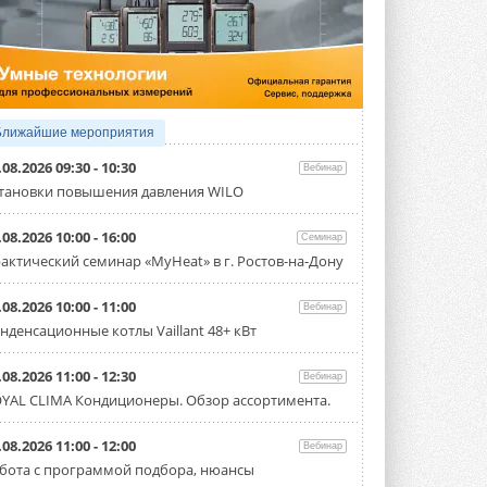
4 АВГУСТА 2026
Тепловые насосы в связке с
солнечной генерацией и
накопителем снижают
потребление на 60%
Исследователи из Италии установили ...
Ближайшие мероприятия
4 АВГУСТА 2026
.08.2026 09:30 - 10:30
Вебинар
«РУСКЛИМАТ Fest 2026» в Уфе
тановки повышения давления WILO
собрал свыше 700 профи
климатической отрасли
.08.2026 10:00 - 16:00
Семинар
Организатором выступил торгово-
производственный холдинг ...
актический семинар «MyHeat» в г. Ростов-на-Дону
3 АВГУСТА 2026
.08.2026 10:00 - 11:00
Вебинар
«Датарк» испытал модульный
нденсационные котлы Vaillant 48+ кВт
ЦОД с плотностью 54 кВт на
стойку
Испытания прошли на собственной
.08.2026 11:00 - 12:30
Вебинар
производственной площадке и были ...
YAL CLIMA Кондиционеры. Обзор ассортимента.
3 АВГУСТА 2026
Samsung выпускает VRF-
.08.2026 11:00 - 12:00
Вебинар
систему DVM на R32
бота с программой подбора, нюансы
Линейка включает семь типоразмеров