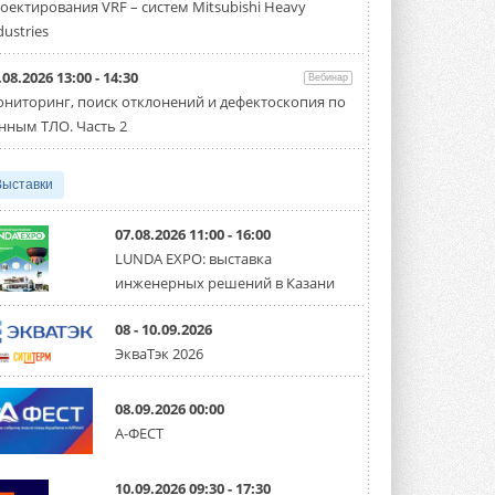
оектирования VRF – систем Mitsubishi Heavy
производительностью от 22,4 до 56 кВт.
Суммарная длина трубопроводов ...
dustries
3 АВГУСТА 2026
.08.2026 13:00 - 14:30
Вебинар
«СиСофт Девелопмент» подвел
ниторинг, поиск отклонений и дефектоскопия по
итоги конкурса студенческих
проектов «ТИМ-лидеры 2026»
нным ТЛО. Часть 2
Новый сезон конкурса «ТИМ-лидеры»
стартует уже в сентябре 2026 года ...
3 АВГУСТА 2026
Выставки
«Русклимат» укрепляет
партнёрство за Уралом
07.08.2026 11:00 - 16:00
Президент Омского землячества в
LUNDA EXPO: выставка
Москве Михаил Тимошенко посетил
инженерных решений в Казани
Омск с трёхдневным рабочим визитом ...
31 ИЮЛЯ 2026
08 - 10.09.2026
Carrier модернизирует
ЭкваТэк 2026
флагманский чиллер AquaEdge
19XR
Чиллер получил новую версию,
08.09.2026 00:00
работающую на хладагенте R1234ze ...
А-ФЕСТ
31 ИЮЛЯ 2026
Mitsubishi расширяет
10.09.2026 09:30 - 17:30