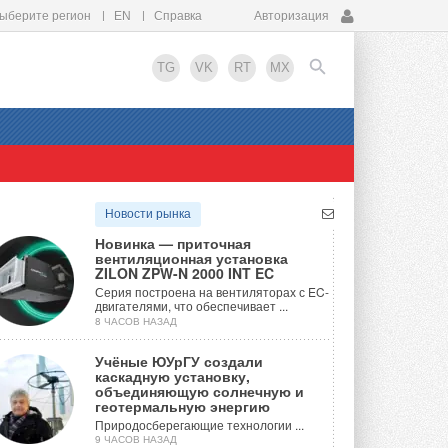
ыберите регион
EN
Справка
Авторизация
TG
VK
RT
MX
EN
Новости рынка
Новинка — приточная
вентиляционная установка
ZILON ZPW-N 2000 INT EC
Серия построена на вентиляторах с EC-
двигателями, что обеспечивает ...
8 ЧАСОВ НАЗАД
Учёные ЮУрГУ создали
каскадную установку,
объединяющую солнечную и
геотермальную энергию
Природосберегающие технологии ...
9 ЧАСОВ НАЗАД