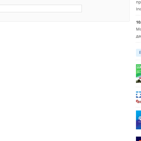
пр
In
10
Мо
да