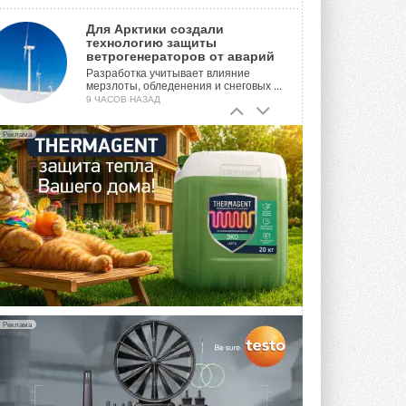
Для Арктики создали
технологию защиты
ветрогенераторов от аварий
Разработка учитывает влияние
мерзлоты, обледенения и снеговых ...
9 ЧАСОВ НАЗАД
Гибридный тепловой насос PV/T
Реклама
с одним общим испарителем
Исследователи предложили
конструкцию двухисточникового ...
ВЧЕРА
21-й ежегодный форум
«ЦОД-2026»
Мероприятие пройдет 2-3 сентября в
отеле Radisson Slavyanskaya. Форум
посетит более двух тысяч участников ...
ВЧЕРА
Реклама
Китайская Shenling представила
линейку тепловых насосов
«воздух-вода» на R290
Серия ThermaX R290 All-In-One
включает три модели ...