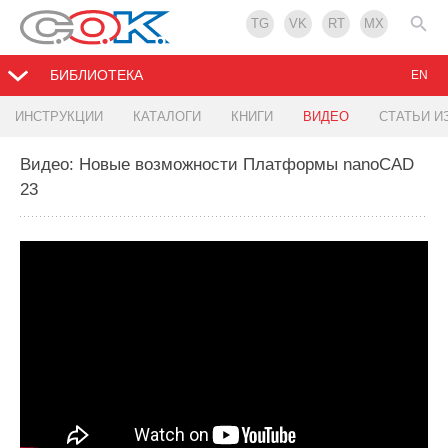
TG
VK
RT
MX
БИБЛИОТЕКА
EN
ИНСТРУКЦИИ
КАТАЛОГИ
КНИГИ
ВИДЕО
СТАТЬИ И
Видео: Новые возможности Платформы nanoCAD
23