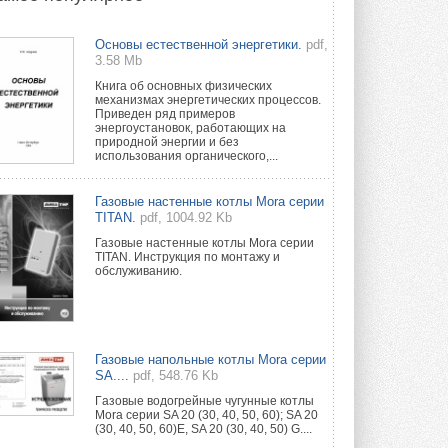
Группа «Теплолюкс» открыла
Основы естественной энергетики.
pdf,
новую производственную
3.58 Mb
площадку
Открытие нового завода состоялось
Книга об основных физических
сегодня в Мытищах ...
механизмах энергетических процессов.
29 ИЮЛЯ 2026
Приведен ряд примеров
энергоустановок, работающих на
природной энергии и без
Stiebel Eltron — спонсирует
использования органического,...
международные соревнования
25 спортсменов, выступающих в
прыжках с трамплина и лыжном
Газовые настенные котлы Mora серии
двоеборье на международных ...
TITAN.
pdf, 1004.92 Kb
29 ИЮЛЯ 2026
Газовые настенные котлы Mora серии
TITAN. Инструкция по монтажу и
Новый фирменный магазин
обслуживанию.
Midea открылся в Сургуте
Компания «Даичи» совместно с
партнером «Энердрим» открыла новый
фирменный магазин Midea в Сургуте ...
29 ИЮЛЯ 2026
Газовые напольные котлы Mora серии
SA....
pdf, 548.76 Kb
Токио — лидер по
интенсивности использования
Гaзовые водогрeйные чугунные котлы
кондиционеров
Mora серии SA 20 (30, 40, 50, 60); SA 20
(30, 40, 50, 60)E, SA 20 (30, 40, 50) G....
Данные получены в ходе очередного