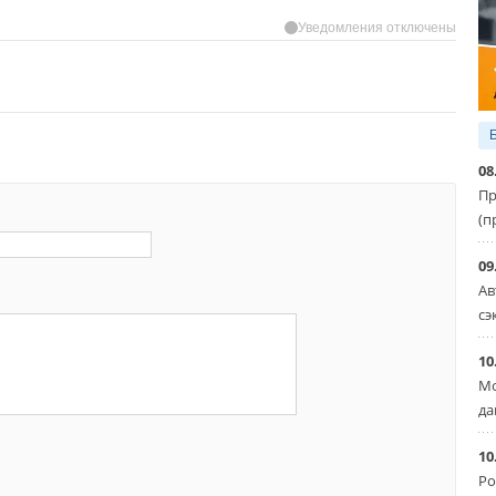
Уведомления отключены
08
Пр
(п
09
Ав
сэ
10
Мо
да
10
Ро