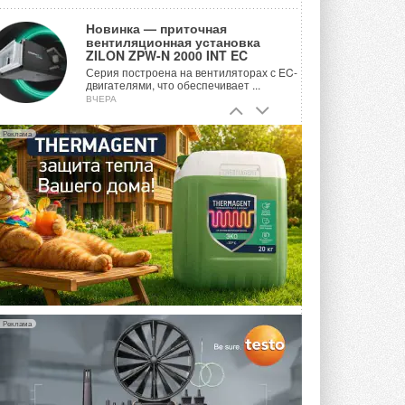
Новинка — приточная
вентиляционная установка
ZILON ZPW-N 2000 INT EC
Серия построена на вентиляторах с EC-
двигателями, что обеспечивает ...
ВЧЕРА
Учёные ЮУрГУ создали
Реклама
каскадную установку,
объединяющую солнечную и
геотермальную энергию
Природосберегающие технологии ...
ВЧЕРА
Для Арктики создали
технологию защиты
ветрогенераторов от аварий
Разработка учитывает влияние
мерзлоты, обледенения и снеговых ...
ВЧЕРА
Реклама
Гибридный тепловой насос PV/T
с одним общим испарителем
Исследователи предложили
конструкцию двухисточникового ...