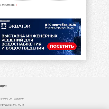
опроса Daikin о восприятии жары ...
28 ИЮЛЯ 2026
е документы
»
CDU производства LG прошёл
валидацию NVIDIA для ИИ-дата-
центров
Реклама
Компания становится официальным
партнёром NVIDIA по системам ...
28 ИЮЛЯ 2026
В Великобритании предлагают
сделать кондиционирование
обязательным для новостроек
Либеральные демократы внесли
предложение оснащать все новые ...
1
28 ИЮЛЯ 2026
В Подмосковье запустят
производство холодильной
техники и теплообменного
оборудования
ация
Проект реализует компания «ВЕЗА» ...
28 ИЮЛЯ 2026
льское соглашение
Ридан объявил о старте продаж
автоматического
онфиденциальности
балансировочного клапана