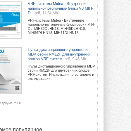
Уже через месяц в России
VRF-системы Midea - Внутренние
можно будет устанавливать
напольно-потолочные блоки V8 MIH-
солнечные панели в МКД
DL.
pdf, 11.54 Mb
С 1 сентября снимается запрет на
VRF-системы Midea - Внутренние
микрогенерацию в многоквартирных ...
напольно-потолочные блоки серии MIH-
30 ИЮЛЯ 2026
DL: MIH36DLHN18, MIH45DLHN18,
MIH56DLHN18, MIH71DLHN18,...
Канальные вентиляторы с ЕС-
двигателями Sysimple TRS EC
Poti
Пульт дистанционного управления
Новинка от Системэйр —
MDV серии RM12F для внутренних
прямоугольный канальный ...
блоков VRF систем.
pdf, 9.45 Mb
30 ИЮЛЯ 2026
Пульт дистанционного управления MDV
серии RM12F для внутренних блоков
Краска для окон: как выбрать
VRF систем. Инструкция по установке и
состав, который не
эксплуатации.
растрескается после первой
зимы
Частые вопросы о краске для окон ...
30 ИЮЛЯ 2026
е документы
»
СИЭНПИ РУС представила
новую серию консольных
насосов NM
Усовершенствованная гидравлика
помогает снизить энергопотребление ...
амое популярное
30 ИЮЛЯ 2026