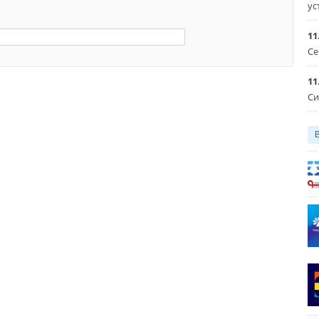
ус
11
Се
11
Си