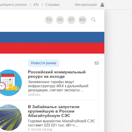
ыберите регион
EN
Справка
Авторизация
TG
VK
RT
MX
EN
Новости рынка
Российский коммунальный
ресурс на исходе
Заниженные тарифы ведут
инфраструктуру ЖКХ к дальнейшей
деградации, считают эксперты ...
СЕЙЧАС
В Забайкалье запустили
крупнейшую в России
Абагайтуйскую СЭС
Годовая выработка Абагайтуйской СЭС
составит 223 221 тыс. кВт-ч ...
5 ЧАСОВ НАЗАД