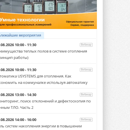
5 АВГУСТА 2026
21-й ежегодный форум
«ЦОД-2026»
Мероприятие пройдет 2-3 сентября в
отеле Radisson Slavyanskaya. Форум
посетит более двух тысяч участников ...
Ближайшие мероприятия
5 АВГУСТА 2026
.08.2026 10:00 - 11:30
Вебинар
Китайская Shenling представила
еимущества теплых полов в системе отопления
линейку тепловых насосов
ринцип работы)
«воздух-вода» на R290
Серия ThermaX R290 All-In-One
включает три модели ...
.08.2026 10:00 - 11:30
Вебинар
4 АВГУСТА 2026
томатика USYSTEMS для отопления. Как
кономить на коммуналке используя автоматику
Тепловые насосы в связке с
солнечной генерацией и
накопителем снижают
.08.2026 13:00 - 14:30
Вебинар
потребление на 60%
ниторинг, поиск отклонений и дефектоскопия по
Исследователи из Италии установили ...
нным ТЛО. Часть 2
4 АВГУСТА 2026
«РУСКЛИМАТ Fest 2026» в Уфе
.08.2026 14:00 - 16:00
Вебинар
собрал свыше 700 профи
ль систем накопления энергии в повышении
климатической отрасли