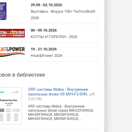
партнёрство за Уралом
29.09 - 02.10.2026
Президент Омского землячества в
Москве Михаил Тимошенко посетил
Выставка - Форум 100+ TechnoBuild
Омск с трёхдневным рабочим визитом ...
2026
31 ИЮЛЯ 2026
06 - 09.10.2026
Carrier модернизирует
флагманский чиллер AquaEdge
КОТЛЫ И ГОРЕЛКИ - 2026
19XR
Чиллер получил новую версию,
19 - 21.10.2026
работающую на хладагенте R1234ze ...
31 ИЮЛЯ 2026
Heat&Power 2026
Mitsubishi расширяет
направление систем
охлаждения для ЦОД
овое в библиотеке
Mitsubishi Electric создаёт в США новую
компанию MEHITS US Inc. ...
31 ИЮЛЯ 2026
VRF-системы Midea - Внутренние
напольные блоки V8 MIH-F3-5HN.
pdf,
3.63 Mb
США запретили использование
иностранных инверторов
VRF-системы Midea - Внутренние
28 июля 2026 года Федеральная
напольные блоки серии MIH22F3HN18,
комиссия по связи США (FCC) обновила
MIH28F3HN18, MIH36F3HN18,
свой специальный перечень Covered ...
MIH45F3HN18, MIH56F3HN18,...
31 ИЮЛЯ 2026