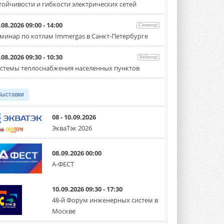
тойчивости и гибкости электрических сетей
Организатором выступил торгово-
производственный холдинг ...
3 АВГУСТА 2026
.08.2026 09:00 - 14:00
Семинар
минар по котлам Immergas в Санкт-Петербурге
«Датарк» испытал модульный
ЦОД с плотностью 54 кВт на
стойку
.08.2026 09:30 - 10:30
Вебинар
Испытания прошли на собственной
стемы теплоснабжения населенных пунктов
производственной площадке и были ...
3 АВГУСТА 2026
Выставки
Samsung выпускает VRF-
систему DVM на R32
Линейка включает семь типоразмеров
08 - 10.09.2026
производительностью от 22,4 до 56 кВт.
ЭкваТэк 2026
Суммарная длина трубопроводов ...
3 АВГУСТА 2026
08.09.2026 00:00
«СиСофт Девелопмент» подвел
А-ФЕСТ
итоги конкурса студенческих
проектов «ТИМ-лидеры 2026»
Новый сезон конкурса «ТИМ-лидеры»
10.09.2026 09:30 - 17:30
стартует уже в сентябре 2026 года ...
3 АВГУСТА 2026
48-й Форум инженерных систем в
Москве
«Русклимат» укрепляет