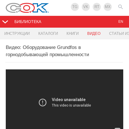
TG
VK
RT
MX
БИБЛИОТЕКА
EN
ИНСТРУКЦИИ
КАТАЛОГИ
КНИГИ
ВИДЕО
СТАТЬИ И
Видео: Оборудование Grundfos в
горнодобывающей промышленности