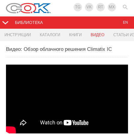
TG
VK
RT
MX
БИБЛИОТЕКА
EN
ИНСТРУКЦИИ
КАТАЛОГИ
КНИГИ
ВИДЕО
СТАТЬИ И
Видео: Обзор облачного решения Climatix IC