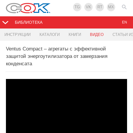
TG
VK
RT
MX
БИБЛИОТЕКА
EN
ИНСТРУКЦИИ
КАТАЛОГИ
КНИГИ
ВИДЕО
СТАТЬИ И
Ventus Compact – агрегаты с эффективной
защитой энергоутилизатора от замерзания
конденсата