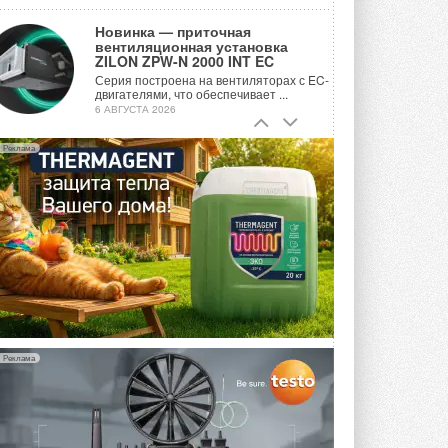
Новинка — приточная
вентиляционная установка
ZILON ZPW-N 2000 INT EC
Серия построена на вентиляторах с EC-
двигателями, что обеспечивает ...
6 АВГУСТА 2026
Учёные ЮУрГУ создали
Реклама
каскадную установку,
объединяющую солнечную и
геотермальную энергию
Природосберегающие технологии ...
6 АВГУСТА 2026
Для Арктики создали
технологию защиты
ветрогенераторов от аварий
Разработка учитывает влияние
мерзлоты, обледенения и снеговых ...
6 АВГУСТА 2026
Реклама
Гибридный тепловой насос PV/T
с одним общим испарителем
Исследователи предложили
конструкцию двухисточникового ...