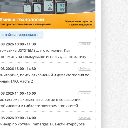
5 АВГУСТА 2026
21-й ежегодный форум
«ЦОД-2026»
Мероприятие пройдет 2-3 сентября в
отеле Radisson Slavyanskaya. Форум
посетит более двух тысяч участников ...
Ближайшие мероприятия
5 АВГУСТА 2026
.08.2026 10:00 - 11:30
Вебинар
Китайская Shenling представила
томатика USYSTEMS для отопления. Как
линейку тепловых насосов
кономить на коммуналке используя автоматику
«воздух-вода» на R290
Серия ThermaX R290 All-In-One
включает три модели ...
.08.2026 13:00 - 14:30
Вебинар
4 АВГУСТА 2026
ниторинг, поиск отклонений и дефектоскопия по
нным ТЛО. Часть 2
Тепловые насосы в связке с
солнечной генерацией и
накопителем снижают
.08.2026 14:00 - 16:00
Вебинар
потребление на 60%
ль систем накопления энергии в повышении
Исследователи из Италии установили ...
тойчивости и гибкости электрических сетей
4 АВГУСТА 2026
«РУСКЛИМАТ Fest 2026» в Уфе
.08.2026 09:00 - 14:00
Семинар
собрал свыше 700 профи
минар по котлам Immergas в Санкт-Петербурге
климатической отрасли