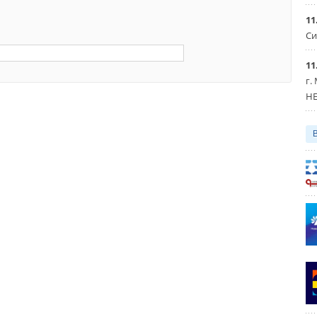
11
Си
11
г.
HE