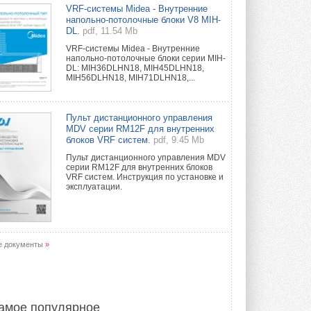
Уже через месяц в России
VRF-системы Midea - Внутренние
можно будет устанавливать
напольно-потолочные блоки V8 MIH-
солнечные панели в МКД
DL.
pdf, 11.54 Mb
С 1 сентября снимается запрет на
VRF-системы Midea - Внутренние
микрогенерацию в многоквартирных ...
напольно-потолочные блоки серии MIH-
30 ИЮЛЯ 2026
DL: MIH36DLHN18, MIH45DLHN18,
MIH56DLHN18, MIH71DLHN18,...
Канальные вентиляторы с ЕС-
двигателями Sysimple TRS EC
Poti
Пульт дистанционного управления
Новинка от Системэйр —
MDV серии RM12F для внутренних
прямоугольный канальный ...
блоков VRF систем.
pdf, 9.45 Mb
30 ИЮЛЯ 2026
Пульт дистанционного управления MDV
серии RM12F для внутренних блоков
Краска для окон: как выбрать
VRF систем. Инструкция по установке и
состав, который не
эксплуатации.
растрескается после первой
зимы
Частые вопросы о краске для окон ...
30 ИЮЛЯ 2026
е документы
»
СИЭНПИ РУС представила
новую серию консольных
насосов NM
Усовершенствованная гидравлика
помогает снизить энергопотребление ...
амое популярное
30 ИЮЛЯ 2026