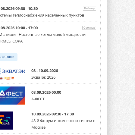
Организатором выступил торгово-
производственный холдинг ...
.08.2026 09:30 - 10:30
Вебинар
3 АВГУСТА 2026
стемы теплоснабжения населенных пунктов
«Датарк» испытал модульный
.08.2026 10:00 - 17:00
ЦОД с плотностью 54 кВт на
Семинар
стойку
 Мытищи - Настенные котлы малой мощности
Испытания прошли на собственной
RMES, COPA
производственной площадке и были ...
3 АВГУСТА 2026
Выставки
Samsung выпускает VRF-
систему DVM на R32
Линейка включает семь типоразмеров
08 - 10.09.2026
производительностью от 22,4 до 56 кВт.
ЭкваТэк 2026
Суммарная длина трубопроводов ...
3 АВГУСТА 2026
08.09.2026 00:00
«СиСофт Девелопмент» подвел
А-ФЕСТ
итоги конкурса студенческих
проектов «ТИМ-лидеры 2026»
Новый сезон конкурса «ТИМ-лидеры»
10.09.2026 09:30 - 17:30
стартует уже в сентябре 2026 года ...
3 АВГУСТА 2026
48-й Форум инженерных систем в
Москве
«Русклимат» укрепляет