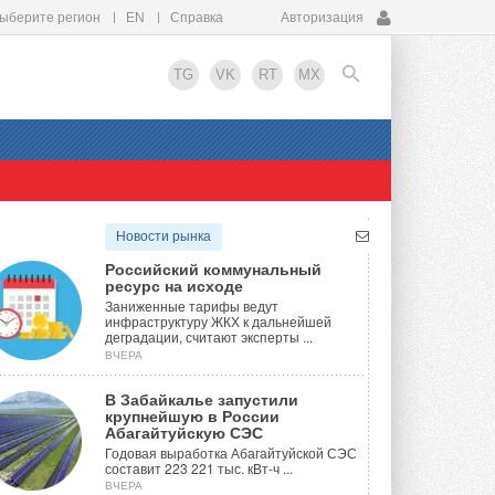
ыберите регион
EN
Справка
Авторизация
TG
VK
RT
MX
EN
Новости рынка
Российский коммунальный
ресурс на исходе
Заниженные тарифы ведут
инфраструктуру ЖКХ к дальнейшей
деградации, считают эксперты ...
ВЧЕРА
В Забайкалье запустили
крупнейшую в России
Абагайтуйскую СЭС
Годовая выработка Абагайтуйской СЭС
составит 223 221 тыс. кВт-ч ...
ВЧЕРА