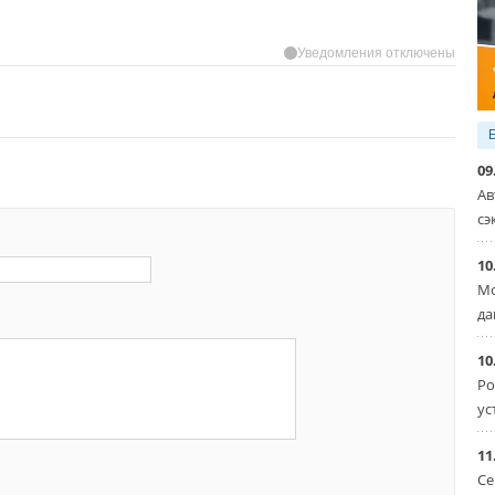
Уведомления отключены
09
Ав
сэ
10
Мо
да
10
Ро
ус
11
Се