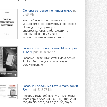
Группа «Теплолюкс» открыла
Основы естественной энергетики.
pdf,
новую производственную
3.58 Mb
площадку
Открытие нового завода состоялось
Книга об основных физических
сегодня в Мытищах ...
механизмах энергетических процессов.
29 ИЮЛЯ 2026
Приведен ряд примеров
энергоустановок, работающих на
природной энергии и без
Stiebel Eltron — спонсирует
использования органического,...
международные соревнования
25 спортсменов, выступающих в
прыжках с трамплина и лыжном
Газовые настенные котлы Mora серии
двоеборье на международных ...
TITAN.
pdf, 1004.92 Kb
29 ИЮЛЯ 2026
Газовые настенные котлы Mora серии
TITAN. Инструкция по монтажу и
Новый фирменный магазин
обслуживанию.
Midea открылся в Сургуте
Компания «Даичи» совместно с
партнером «Энердрим» открыла новый
фирменный магазин Midea в Сургуте ...
29 ИЮЛЯ 2026
Газовые напольные котлы Mora серии
SA....
pdf, 548.76 Kb
Токио — лидер по
интенсивности использования
Гaзовые водогрeйные чугунные котлы
кондиционеров
Mora серии SA 20 (30, 40, 50, 60); SA 20
(30, 40, 50, 60)E, SA 20 (30, 40, 50) G....
Данные получены в ходе очередного