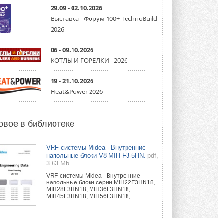
партнёрство за Уралом
29.09 - 02.10.2026
Президент Омского землячества в
Москве Михаил Тимошенко посетил
Выставка - Форум 100+ TechnoBuild
Омск с трёхдневным рабочим визитом ...
2026
31 ИЮЛЯ 2026
06 - 09.10.2026
Carrier модернизирует
флагманский чиллер AquaEdge
КОТЛЫ И ГОРЕЛКИ - 2026
19XR
Чиллер получил новую версию,
19 - 21.10.2026
работающую на хладагенте R1234ze ...
31 ИЮЛЯ 2026
Heat&Power 2026
Mitsubishi расширяет
направление систем
охлаждения для ЦОД
овое в библиотеке
Mitsubishi Electric создаёт в США новую
компанию MEHITS US Inc. ...
31 ИЮЛЯ 2026
VRF-системы Midea - Внутренние
напольные блоки V8 MIH-F3-5HN.
pdf,
3.63 Mb
США запретили использование
иностранных инверторов
VRF-системы Midea - Внутренние
28 июля 2026 года Федеральная
напольные блоки серии MIH22F3HN18,
комиссия по связи США (FCC) обновила
MIH28F3HN18, MIH36F3HN18,
свой специальный перечень Covered ...
MIH45F3HN18, MIH56F3HN18,...
31 ИЮЛЯ 2026