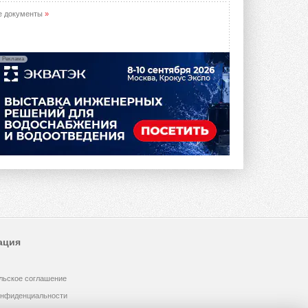
опроса Daikin о восприятии жары ...
28 ИЮЛЯ 2026
е документы
»
CDU производства LG прошёл
валидацию NVIDIA для ИИ-дата-
центров
Реклама
Компания становится официальным
партнёром NVIDIA по системам ...
28 ИЮЛЯ 2026
В Великобритании предлагают
сделать кондиционирование
обязательным для новостроек
Либеральные демократы внесли
предложение оснащать все новые ...
1
28 ИЮЛЯ 2026
В Подмосковье запустят
производство холодильной
техники и теплообменного
оборудования
ация
Проект реализует компания «ВЕЗА» ...
28 ИЮЛЯ 2026
льское соглашение
Ридан объявил о старте продаж
автоматического
онфиденциальности
балансировочного клапана