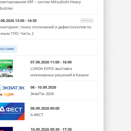
оектирования VRF – систем Mitsubishi Heavy
производительностью от 22,4 до 56 кВт.
Суммарная длина трубопроводов ...
dustries
3 АВГУСТА 2026
.08.2026 13:00 - 14:30
Вебинар
«СиСофт Девелопмент» подвел
ниторинг, поиск отклонений и дефектоскопия по
итоги конкурса студенческих
проектов «ТИМ-лидеры 2026»
нным ТЛО. Часть 2
Новый сезон конкурса «ТИМ-лидеры»
стартует уже в сентябре 2026 года ...
3 АВГУСТА 2026
Выставки
«Русклимат» укрепляет
партнёрство за Уралом
07.08.2026 11:00 - 16:00
Президент Омского землячества в
LUNDA EXPO: выставка
Москве Михаил Тимошенко посетил
инженерных решений в Казани
Омск с трёхдневным рабочим визитом ...
31 ИЮЛЯ 2026
08 - 10.09.2026
Carrier модернизирует
ЭкваТэк 2026
флагманский чиллер AquaEdge
19XR
Чиллер получил новую версию,
08.09.2026 00:00
работающую на хладагенте R1234ze ...
А-ФЕСТ
31 ИЮЛЯ 2026
Mitsubishi расширяет
10.09.2026 09:30 - 17:30