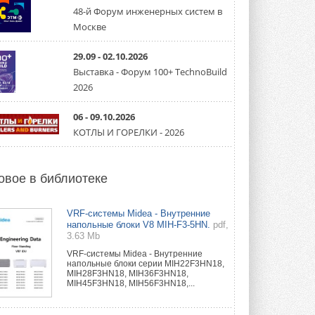
направление систем
охлаждения для ЦОД
48-й Форум инженерных систем в
Mitsubishi Electric создаёт в США новую
Москве
компанию MEHITS US Inc. ...
31 ИЮЛЯ 2026
29.09 - 02.10.2026
Выставка - Форум 100+ TechnoBuild
США запретили использование
иностранных инверторов
2026
28 июля 2026 года Федеральная
комиссия по связи США (FCC) обновила
свой специальный перечень Covered ...
06 - 09.10.2026
31 ИЮЛЯ 2026
КОТЛЫ И ГОРЕЛКИ - 2026
Уже через месяц в России
можно будет устанавливать
солнечные панели в МКД
овое в библиотеке
С 1 сентября снимается запрет на
микрогенерацию в многоквартирных ...
30 ИЮЛЯ 2026
VRF-системы Midea - Внутренние
напольные блоки V8 MIH-F3-5HN.
pdf,
3.63 Mb
Канальные вентиляторы с ЕС-
двигателями Sysimple TRS EC
VRF-системы Midea - Внутренние
Poti
напольные блоки серии MIH22F3HN18,
Новинка от Системэйр —
MIH28F3HN18, MIH36F3HN18,
прямоугольный канальный ...
MIH45F3HN18, MIH56F3HN18,...
30 ИЮЛЯ 2026