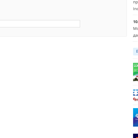
пр
In
10
Мо
да