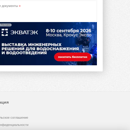
предложение оснащать все новые ...
1
28 ИЮЛЯ 2026
е документы
»
В Подмосковье запустят
производство холодильной
техники и теплообменного
Реклама
оборудования
Проект реализует компания «ВЕЗА» ...
28 ИЮЛЯ 2026
Ридан объявил о старте продаж
автоматического
балансировочного клапана
Клапан APT‑R3 производится на заводе
в Лешково (Московская область) ...
27 ИЮЛЯ 2026
Шумоглушители собственного
производства от компании
TURKOV
Новая линейка пластинчатых
ация
прямоугольных шумоглушителей ...
27 ИЮЛЯ 2026
льское соглашение
Aquatherm Almaty 2026:
ключевая платформа для
онфиденциальности
развития инженерных систем