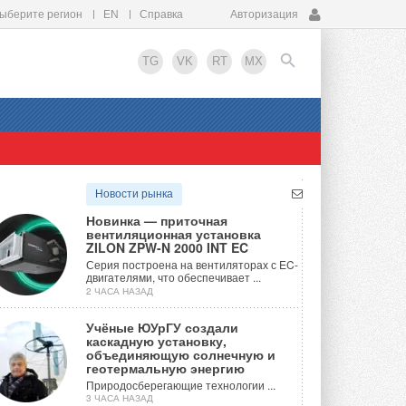
ыберите регион
EN
Справка
Авторизация
TG
VK
RT
MX
EN
Новости рынка
Новинка — приточная
вентиляционная установка
ZILON ZPW-N 2000 INT EC
Серия построена на вентиляторах с EC-
двигателями, что обеспечивает ...
2 ЧАСА НАЗАД
Учёные ЮУрГУ создали
каскадную установку,
объединяющую солнечную и
геотермальную энергию
Природосберегающие технологии ...
3 ЧАСА НАЗАД