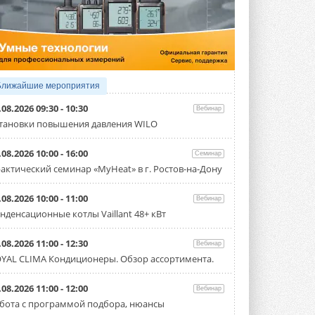
4 АВГУСТА 2026
Тепловые насосы в связке с
солнечной генерацией и
накопителем снижают
потребление на 60%
Исследователи из Италии установили ...
Ближайшие мероприятия
4 АВГУСТА 2026
.08.2026 09:30 - 10:30
Вебинар
«РУСКЛИМАТ Fest 2026» в Уфе
тановки повышения давления WILO
собрал свыше 700 профи
климатической отрасли
.08.2026 10:00 - 16:00
Семинар
Организатором выступил торгово-
производственный холдинг ...
актический семинар «MyHeat» в г. Ростов-на-Дону
3 АВГУСТА 2026
.08.2026 10:00 - 11:00
Вебинар
«Датарк» испытал модульный
нденсационные котлы Vaillant 48+ кВт
ЦОД с плотностью 54 кВт на
стойку
Испытания прошли на собственной
.08.2026 11:00 - 12:30
Вебинар
производственной площадке и были ...
YAL CLIMA Кондиционеры. Обзор ассортимента.
3 АВГУСТА 2026
Samsung выпускает VRF-
.08.2026 11:00 - 12:00
Вебинар
систему DVM на R32
бота с программой подбора, нюансы
Линейка включает семь типоразмеров