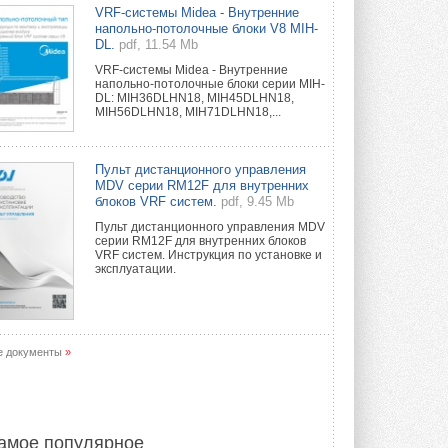
Краска для окон: как выбрать
VRF-системы Midea - Внутренние
состав, который не
напольно-потолочные блоки V8 MIH-
растрескается после первой
DL.
pdf, 11.54 Mb
зимы
VRF-системы Midea - Внутренние
Частые вопросы о краске для окон ...
напольно-потолочные блоки серии MIH-
30 ИЮЛЯ 2026
DL: MIH36DLHN18, MIH45DLHN18,
MIH56DLHN18, MIH71DLHN18,...
СИЭНПИ РУС представила
новую серию консольных
насосов NM
Пульт дистанционного управления
Усовершенствованная гидравлика
MDV серии RM12F для внутренних
помогает снизить энергопотребление ...
блоков VRF систем.
pdf, 9.45 Mb
30 ИЮЛЯ 2026
Пульт дистанционного управления MDV
серии RM12F для внутренних блоков
Группа «Теплолюкс» открыла
VRF систем. Инструкция по установке и
новую производственную
эксплуатации.
площадку
Открытие нового завода состоялось
сегодня в Мытищах ...
29 ИЮЛЯ 2026
е документы
»
Stiebel Eltron — спонсирует
международные соревнования
25 спортсменов, выступающих в
прыжках с трамплина и лыжном
двоеборье на международных ...
амое популярное
29 ИЮЛЯ 2026