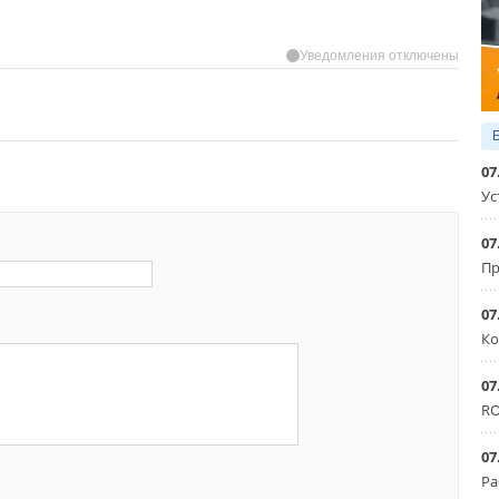
Уведомления отключены
07
Ус
07
Пр
07
Ко
07
RO
07
Ра