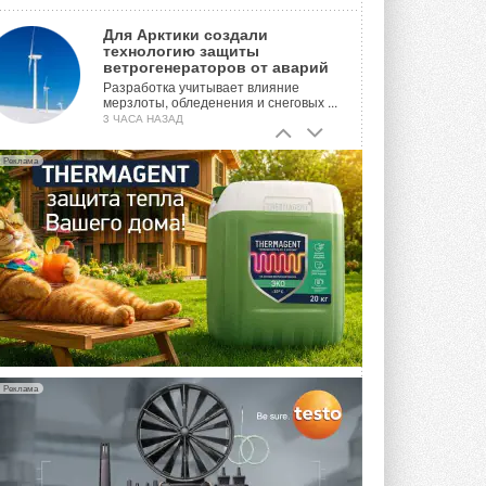
Для Арктики создали
технологию защиты
ветрогенераторов от аварий
Разработка учитывает влияние
мерзлоты, обледенения и снеговых ...
3 ЧАСА НАЗАД
Гибридный тепловой насос PV/T
Реклама
с одним общим испарителем
Исследователи предложили
конструкцию двухисточникового ...
ВЧЕРА
21-й ежегодный форум
«ЦОД-2026»
Мероприятие пройдет 2-3 сентября в
отеле Radisson Slavyanskaya. Форум
посетит более двух тысяч участников ...
ВЧЕРА
Реклама
Китайская Shenling представила
линейку тепловых насосов
«воздух-вода» на R290
Серия ThermaX R290 All-In-One
включает три модели ...