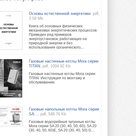
Новый фирменный магазин
Основы естественной энергетики.
pdf,
Midea открылся в Сургуте
3.58 Mb
Компания «Даичи» совместно с
партнером «Энердрим» открыла новый
Книга об основных физических
фирменный магазин Midea в Сургуте ...
механизмах энергетических процессов.
29 ИЮЛЯ 2026
Приведен ряд примеров
энергоустановок, работающих на
природной энергии и без
Токио — лидер по
использования органического,...
интенсивности использования
кондиционеров
Данные получены в ходе очередного
Газовые настенные котлы Mora серии
опроса Daikin о восприятии жары ...
TITAN.
pdf, 1004.92 Kb
28 ИЮЛЯ 2026
Газовые настенные котлы Mora серии
TITAN. Инструкция по монтажу и
CDU производства LG прошёл
обслуживанию.
валидацию NVIDIA для ИИ-дата-
центров
Компания становится официальным
партнёром NVIDIA по системам ...
28 ИЮЛЯ 2026
Газовые напольные котлы Mora серии
SA....
pdf, 548.76 Kb
В Великобритании предлагают
сделать кондиционирование
Гaзовые водогрeйные чугунные котлы
обязательным для новостроек
Mora серии SA 20 (30, 40, 50, 60); SA 20
(30, 40, 50, 60)E, SA 20 (30, 40, 50) G....
Либеральные демократы внесли