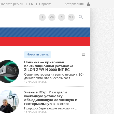
ыберите регион
EN
Справка
Авторизация
TG
VK
RT
MX
EN
Новости рынка
Новинка — приточная
вентиляционная установка
ZILON ZPW-N 2000 INT EC
Серия построена на вентиляторах с EC-
двигателями, что обеспечивает ...
12 ЧАСОВ НАЗАД
Учёные ЮУрГУ создали
каскадную установку,
объединяющую солнечную и
геотермальную энергию
Природосберегающие технологии ...
14 ЧАСОВ НАЗАД