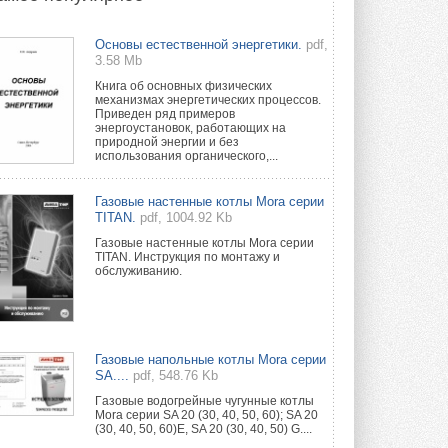
Новый фирменный магазин
Основы естественной энергетики.
pdf,
Midea открылся в Сургуте
3.58 Mb
Компания «Даичи» совместно с
партнером «Энердрим» открыла новый
Книга об основных физических
фирменный магазин Midea в Сургуте ...
механизмах энергетических процессов.
29 ИЮЛЯ 2026
Приведен ряд примеров
энергоустановок, работающих на
природной энергии и без
Токио — лидер по
использования органического,...
интенсивности использования
кондиционеров
Данные получены в ходе очередного
Газовые настенные котлы Mora серии
опроса Daikin о восприятии жары ...
TITAN.
pdf, 1004.92 Kb
28 ИЮЛЯ 2026
Газовые настенные котлы Mora серии
TITAN. Инструкция по монтажу и
CDU производства LG прошёл
обслуживанию.
валидацию NVIDIA для ИИ-дата-
центров
Компания становится официальным
партнёром NVIDIA по системам ...
28 ИЮЛЯ 2026
Газовые напольные котлы Mora серии
SA....
pdf, 548.76 Kb
В Великобритании предлагают
сделать кондиционирование
Гaзовые водогрeйные чугунные котлы
обязательным для новостроек
Mora серии SA 20 (30, 40, 50, 60); SA 20
(30, 40, 50, 60)E, SA 20 (30, 40, 50) G....
Либеральные демократы внесли