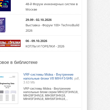
направление систем
охлаждения для ЦОД
48-й Форум инженерных систем в
Mitsubishi Electric создаёт в США новую
Москве
компанию MEHITS US Inc. ...
31 ИЮЛЯ 2026
29.09 - 02.10.2026
Выставка - Форум 100+ TechnoBuild
США запретили использование
иностранных инверторов
2026
28 июля 2026 года Федеральная
комиссия по связи США (FCC) обновила
свой специальный перечень Covered ...
06 - 09.10.2026
31 ИЮЛЯ 2026
КОТЛЫ И ГОРЕЛКИ - 2026
Уже через месяц в России
можно будет устанавливать
солнечные панели в МКД
овое в библиотеке
С 1 сентября снимается запрет на
микрогенерацию в многоквартирных ...
30 ИЮЛЯ 2026
VRF-системы Midea - Внутренние
напольные блоки V8 MIH-F3-5HN.
pdf,
3.63 Mb
Канальные вентиляторы с ЕС-
двигателями Sysimple TRS EC
VRF-системы Midea - Внутренние
Poti
напольные блоки серии MIH22F3HN18,
Новинка от Системэйр —
MIH28F3HN18, MIH36F3HN18,
прямоугольный канальный ...
MIH45F3HN18, MIH56F3HN18,...
30 ИЮЛЯ 2026