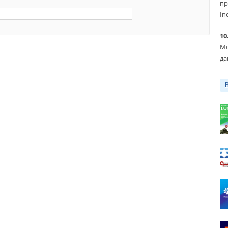
пр
In
10
Мо
да