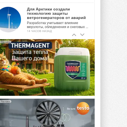
Для Арктики создали
технологию защиты
ветрогенераторов от аварий
Разработка учитывает влияние
мерзлоты, обледенения и снеговых ...
14 ЧАСОВ НАЗАД
Гибридный тепловой насос PV/T
Реклама
с одним общим испарителем
Исследователи предложили
конструкцию двухисточникового ...
ВЧЕРА
21-й ежегодный форум
«ЦОД-2026»
Мероприятие пройдет 2-3 сентября в
отеле Radisson Slavyanskaya. Форум
посетит более двух тысяч участников ...
ВЧЕРА
Реклама
Китайская Shenling представила
линейку тепловых насосов
«воздух-вода» на R290
Серия ThermaX R290 All-In-One
включает три модели ...