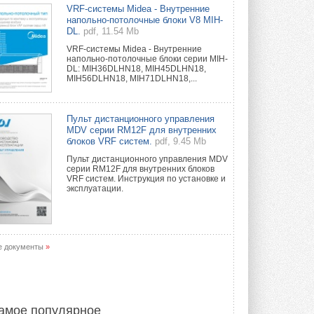
Краска для окон: как выбрать
VRF-системы Midea - Внутренние
состав, который не
напольно-потолочные блоки V8 MIH-
растрескается после первой
DL.
pdf, 11.54 Mb
зимы
VRF-системы Midea - Внутренние
Частые вопросы о краске для окон ...
напольно-потолочные блоки серии MIH-
30 ИЮЛЯ 2026
DL: MIH36DLHN18, MIH45DLHN18,
MIH56DLHN18, MIH71DLHN18,...
СИЭНПИ РУС представила
новую серию консольных
насосов NM
Пульт дистанционного управления
Усовершенствованная гидравлика
MDV серии RM12F для внутренних
помогает снизить энергопотребление ...
блоков VRF систем.
pdf, 9.45 Mb
30 ИЮЛЯ 2026
Пульт дистанционного управления MDV
серии RM12F для внутренних блоков
Группа «Теплолюкс» открыла
VRF систем. Инструкция по установке и
новую производственную
эксплуатации.
площадку
Открытие нового завода состоялось
сегодня в Мытищах ...
29 ИЮЛЯ 2026
е документы
»
Stiebel Eltron — спонсирует
международные соревнования
25 спортсменов, выступающих в
прыжках с трамплина и лыжном
двоеборье на международных ...
амое популярное
29 ИЮЛЯ 2026