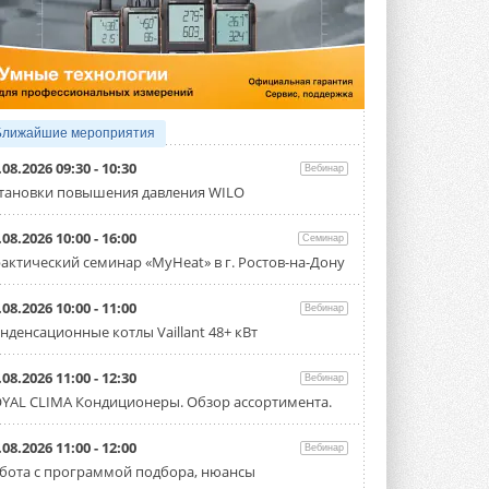
4 АВГУСТА 2026
Тепловые насосы в связке с
солнечной генерацией и
накопителем снижают
потребление на 60%
Исследователи из Италии установили ...
Ближайшие мероприятия
4 АВГУСТА 2026
.08.2026 09:30 - 10:30
Вебинар
«РУСКЛИМАТ Fest 2026» в Уфе
тановки повышения давления WILO
собрал свыше 700 профи
климатической отрасли
.08.2026 10:00 - 16:00
Семинар
Организатором выступил торгово-
производственный холдинг ...
актический семинар «MyHeat» в г. Ростов-на-Дону
3 АВГУСТА 2026
.08.2026 10:00 - 11:00
Вебинар
«Датарк» испытал модульный
нденсационные котлы Vaillant 48+ кВт
ЦОД с плотностью 54 кВт на
стойку
Испытания прошли на собственной
.08.2026 11:00 - 12:30
Вебинар
производственной площадке и были ...
YAL CLIMA Кондиционеры. Обзор ассортимента.
3 АВГУСТА 2026
Samsung выпускает VRF-
.08.2026 11:00 - 12:00
Вебинар
систему DVM на R32
бота с программой подбора, нюансы
Линейка включает семь типоразмеров