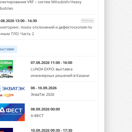
оектирования VRF – систем Mitsubishi Heavy
производительностью от 22,4 до 56 кВт.
Суммарная длина трубопроводов ...
dustries
3 АВГУСТА 2026
.08.2026 13:00 - 14:30
Вебинар
«СиСофт Девелопмент» подвел
ниторинг, поиск отклонений и дефектоскопия по
итоги конкурса студенческих
проектов «ТИМ-лидеры 2026»
нным ТЛО. Часть 2
Новый сезон конкурса «ТИМ-лидеры»
стартует уже в сентябре 2026 года ...
3 АВГУСТА 2026
Выставки
«Русклимат» укрепляет
партнёрство за Уралом
07.08.2026 11:00 - 16:00
Президент Омского землячества в
LUNDA EXPO: выставка
Москве Михаил Тимошенко посетил
инженерных решений в Казани
Омск с трёхдневным рабочим визитом ...
31 ИЮЛЯ 2026
08 - 10.09.2026
Carrier модернизирует
ЭкваТэк 2026
флагманский чиллер AquaEdge
19XR
Чиллер получил новую версию,
08.09.2026 00:00
работающую на хладагенте R1234ze ...
А-ФЕСТ
31 ИЮЛЯ 2026
Mitsubishi расширяет
10.09.2026 09:30 - 17:30