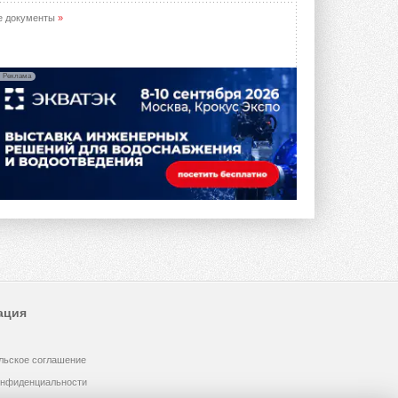
предложение оснащать все новые ...
1
28 ИЮЛЯ 2026
е документы
»
В Подмосковье запустят
производство холодильной
техники и теплообменного
Реклама
оборудования
Проект реализует компания «ВЕЗА» ...
28 ИЮЛЯ 2026
Ридан объявил о старте продаж
автоматического
балансировочного клапана
Клапан APT‑R3 производится на заводе
в Лешково (Московская область) ...
27 ИЮЛЯ 2026
Шумоглушители собственного
производства от компании
TURKOV
Новая линейка пластинчатых
ация
прямоугольных шумоглушителей ...
27 ИЮЛЯ 2026
льское соглашение
Aquatherm Almaty 2026:
ключевая платформа для
онфиденциальности
развития инженерных систем