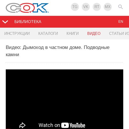
TG
VK
RT
MX
БИБЛИОТЕКА
EN
ИНСТРУКЦИИ
КАТАЛОГИ
КНИГИ
ВИДЕО
СТАТЬИ И
Видео: Дымоход в частном доме. Подводные
камни