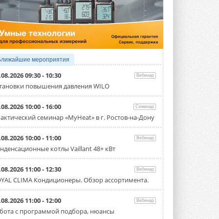
4 АВГУСТА 2026
Тепловые насосы в связке с
солнечной генерацией и
накопителем снижают
потребление на 60%
Исследователи из Италии установили ...
Ближайшие мероприятия
4 АВГУСТА 2026
.08.2026 09:30 - 10:30
Вебинар
«РУСКЛИМАТ Fest 2026» в Уфе
тановки повышения давления WILO
собрал свыше 700 профи
климатической отрасли
.08.2026 10:00 - 16:00
Семинар
Организатором выступил торгово-
производственный холдинг ...
актический семинар «MyHeat» в г. Ростов-на-Дону
3 АВГУСТА 2026
.08.2026 10:00 - 11:00
Вебинар
«Датарк» испытал модульный
нденсационные котлы Vaillant 48+ кВт
ЦОД с плотностью 54 кВт на
стойку
Испытания прошли на собственной
.08.2026 11:00 - 12:30
Вебинар
производственной площадке и были ...
YAL CLIMA Кондиционеры. Обзор ассортимента.
3 АВГУСТА 2026
Samsung выпускает VRF-
.08.2026 11:00 - 12:00
Вебинар
систему DVM на R32
бота с программой подбора, нюансы
Линейка включает семь типоразмеров