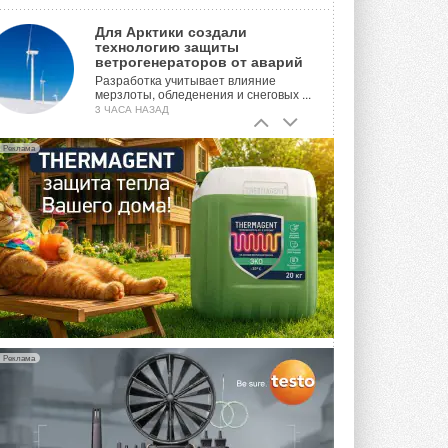
Для Арктики создали
технологию защиты
ветрогенераторов от аварий
Разработка учитывает влияние
мерзлоты, обледенения и снеговых ...
3 ЧАСА НАЗАД
Гибридный тепловой насос PV/T
Реклама
с одним общим испарителем
Исследователи предложили
конструкцию двухисточникового ...
ВЧЕРА
21-й ежегодный форум
«ЦОД-2026»
Мероприятие пройдет 2-3 сентября в
отеле Radisson Slavyanskaya. Форум
посетит более двух тысяч участников ...
ВЧЕРА
Реклама
Китайская Shenling представила
линейку тепловых насосов
«воздух-вода» на R290
Серия ThermaX R290 All-In-One
включает три модели ...