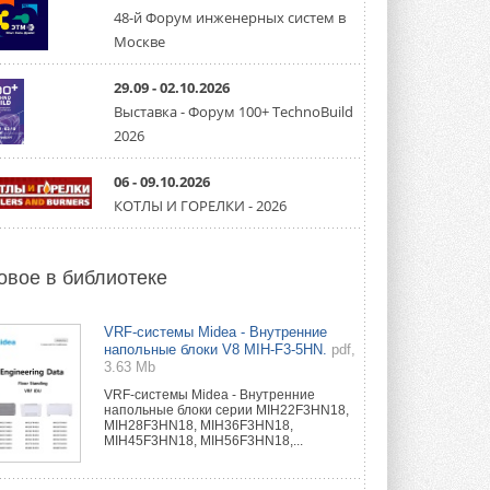
направление систем
охлаждения для ЦОД
48-й Форум инженерных систем в
Mitsubishi Electric создаёт в США новую
Москве
компанию MEHITS US Inc. ...
31 ИЮЛЯ 2026
29.09 - 02.10.2026
Выставка - Форум 100+ TechnoBuild
США запретили использование
иностранных инверторов
2026
28 июля 2026 года Федеральная
комиссия по связи США (FCC) обновила
свой специальный перечень Covered ...
06 - 09.10.2026
31 ИЮЛЯ 2026
КОТЛЫ И ГОРЕЛКИ - 2026
Уже через месяц в России
можно будет устанавливать
солнечные панели в МКД
овое в библиотеке
С 1 сентября снимается запрет на
микрогенерацию в многоквартирных ...
30 ИЮЛЯ 2026
VRF-системы Midea - Внутренние
напольные блоки V8 MIH-F3-5HN.
pdf,
3.63 Mb
Канальные вентиляторы с ЕС-
двигателями Sysimple TRS EC
VRF-системы Midea - Внутренние
Poti
напольные блоки серии MIH22F3HN18,
Новинка от Системэйр —
MIH28F3HN18, MIH36F3HN18,
прямоугольный канальный ...
MIH45F3HN18, MIH56F3HN18,...
30 ИЮЛЯ 2026