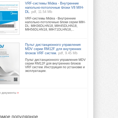
Краска для окон: как выбрать
VRF-системы Midea - Внутренние
состав, который не
напольно-потолочные блоки V8 MIH-
растрескается после первой
DL.
pdf, 11.54 Mb
зимы
VRF-системы Midea - Внутренние
Частые вопросы о краске для окон ...
напольно-потолочные блоки серии MIH-
30 ИЮЛЯ 2026
DL: MIH36DLHN18, MIH45DLHN18,
MIH56DLHN18, MIH71DLHN18,...
СИЭНПИ РУС представила
новую серию консольных
насосов NM
Пульт дистанционного управления
Усовершенствованная гидравлика
MDV серии RM12F для внутренних
помогает снизить энергопотребление ...
блоков VRF систем.
pdf, 9.45 Mb
30 ИЮЛЯ 2026
Пульт дистанционного управления MDV
серии RM12F для внутренних блоков
Группа «Теплолюкс» открыла
VRF систем. Инструкция по установке и
новую производственную
эксплуатации.
площадку
Открытие нового завода состоялось
сегодня в Мытищах ...
29 ИЮЛЯ 2026
е документы
»
Stiebel Eltron — спонсирует
международные соревнования
25 спортсменов, выступающих в
прыжках с трамплина и лыжном
двоеборье на международных ...
амое популярное
29 ИЮЛЯ 2026