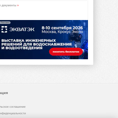
предложение оснащать все новые ...
1
28 ИЮЛЯ 2026
е документы
»
В Подмосковье запустят
производство холодильной
техники и теплообменного
Реклама
оборудования
Проект реализует компания «ВЕЗА» ...
28 ИЮЛЯ 2026
Ридан объявил о старте продаж
автоматического
балансировочного клапана
Клапан APT‑R3 производится на заводе
в Лешково (Московская область) ...
27 ИЮЛЯ 2026
Шумоглушители собственного
производства от компании
TURKOV
Новая линейка пластинчатых
ация
прямоугольных шумоглушителей ...
27 ИЮЛЯ 2026
льское соглашение
Aquatherm Almaty 2026:
ключевая платформа для
онфиденциальности
развития инженерных систем