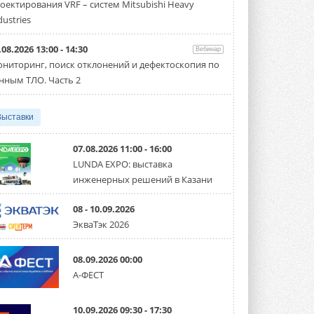
оектирования VRF – систем Mitsubishi Heavy
производительностью от 22,4 до 56 кВт.
Суммарная длина трубопроводов ...
dustries
3 АВГУСТА 2026
.08.2026 13:00 - 14:30
Вебинар
«СиСофт Девелопмент» подвел
ниторинг, поиск отклонений и дефектоскопия по
итоги конкурса студенческих
проектов «ТИМ-лидеры 2026»
нным ТЛО. Часть 2
Новый сезон конкурса «ТИМ-лидеры»
стартует уже в сентябре 2026 года ...
3 АВГУСТА 2026
Выставки
«Русклимат» укрепляет
партнёрство за Уралом
07.08.2026 11:00 - 16:00
Президент Омского землячества в
LUNDA EXPO: выставка
Москве Михаил Тимошенко посетил
инженерных решений в Казани
Омск с трёхдневным рабочим визитом ...
31 ИЮЛЯ 2026
08 - 10.09.2026
Carrier модернизирует
ЭкваТэк 2026
флагманский чиллер AquaEdge
19XR
Чиллер получил новую версию,
08.09.2026 00:00
работающую на хладагенте R1234ze ...
А-ФЕСТ
31 ИЮЛЯ 2026
Mitsubishi расширяет
10.09.2026 09:30 - 17:30