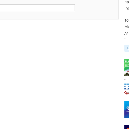
пр
In
10
Мо
да