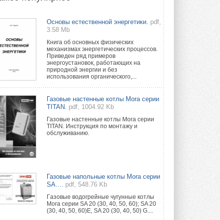
Новый фирменный магазин
Основы естественной энергетики.
pdf,
Midea открылся в Сургуте
3.58 Mb
Компания «Даичи» совместно с
партнером «Энердрим» открыла новый
Книга об основных физических
фирменный магазин Midea в Сургуте ...
механизмах энергетических процессов.
29 ИЮЛЯ 2026
Приведен ряд примеров
энергоустановок, работающих на
природной энергии и без
Токио — лидер по
использования органического,...
интенсивности использования
кондиционеров
Данные получены в ходе очередного
Газовые настенные котлы Mora серии
опроса Daikin о восприятии жары ...
TITAN.
pdf, 1004.92 Kb
28 ИЮЛЯ 2026
Газовые настенные котлы Mora серии
TITAN. Инструкция по монтажу и
CDU производства LG прошёл
обслуживанию.
валидацию NVIDIA для ИИ-дата-
центров
Компания становится официальным
партнёром NVIDIA по системам ...
28 ИЮЛЯ 2026
Газовые напольные котлы Mora серии
SA....
pdf, 548.76 Kb
В Великобритании предлагают
сделать кондиционирование
Гaзовые водогрeйные чугунные котлы
обязательным для новостроек
Mora серии SA 20 (30, 40, 50, 60); SA 20
(30, 40, 50, 60)E, SA 20 (30, 40, 50) G....
Либеральные демократы внесли