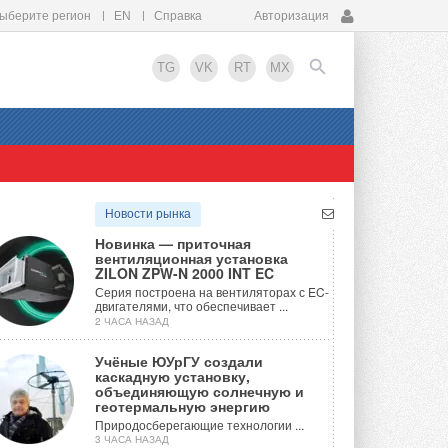
ыберите регион
EN
Справка
Авторизация
TG
VK
RT
MX
EN
Новости рынка
Новинка — приточная
вентиляционная установка
ZILON ZPW-N 2000 INT EC
Серия построена на вентиляторах с EC-
двигателями, что обеспечивает ...
2 ЧАСА НАЗАД
Учёные ЮУрГУ создали
каскадную установку,
объединяющую солнечную и
геотермальную энергию
Природосберегающие технологии ...
3 ЧАСА НАЗАД