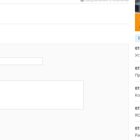
07
Ус
07
Пр
07
Ко
07
RO
07
Ра