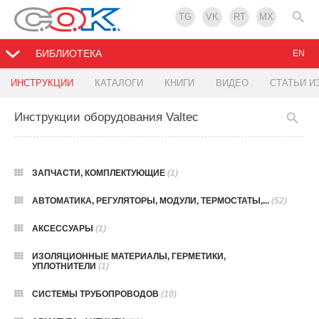
TG
VK
RT
MX
БИБЛИОТЕКА
EN
ИНСТРУКЦИИ
КАТАЛОГИ
КНИГИ
ВИДЕО
СТАТЬИ И
Инструкции оборудования Valtec
ЗАПЧАСТИ, КОМПЛЕКТУЮЩИЕ
(1)
АВТОМАТИКА, РЕГУЛЯТОРЫ, МОДУЛИ, ТЕРМОСТАТЫ,...
(52)
АКСЕССУАРЫ
(1)
ИЗОЛЯЦИОННЫЕ МАТЕРИАЛЫ, ГЕРМЕТИКИ,
УПЛОТНИТЕЛИ
(1)
СИСТЕМЫ ТРУБОПРОВОДОВ
(10)