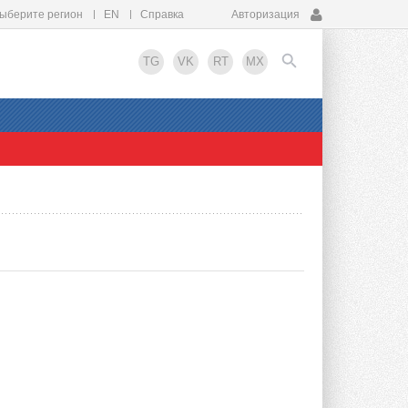
ыберите регион
EN
Справка
Авторизация
TG
VK
RT
MX
EN