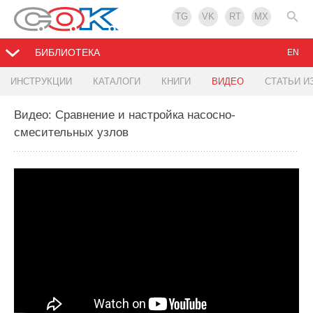
TG
VK
RT
MX
БИБЛИОТЕКА
EN
ИНСТРУКЦИИ
КАТАЛОГИ
КНИГИ
ВИДЕО
СТАТЬИ И
Видео: Сравнение и настройка насосно-
смесительных узлов