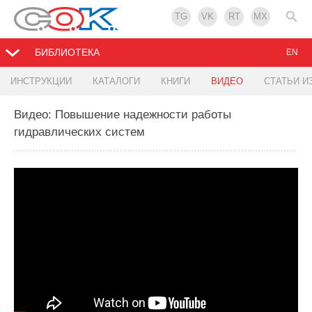
TG
VK
RT
MX
БИБЛИОТЕКА
EN
ИНСТРУКЦИИ
КАТАЛОГИ
КНИГИ
ВИДЕО
СТАТЬИ И
Видео: Повышение надежности работы
гидравлических систем