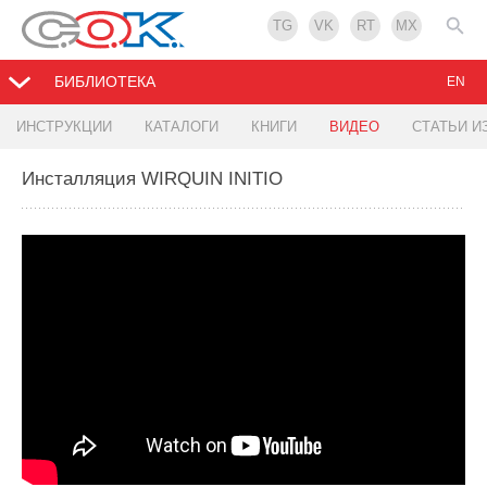
TG
VK
RT
MX
БИБЛИОТЕКА
EN
ИНСТРУКЦИИ
КАТАЛОГИ
КНИГИ
ВИДЕО
СТАТЬИ И
Инсталляция WIRQUIN INITIO