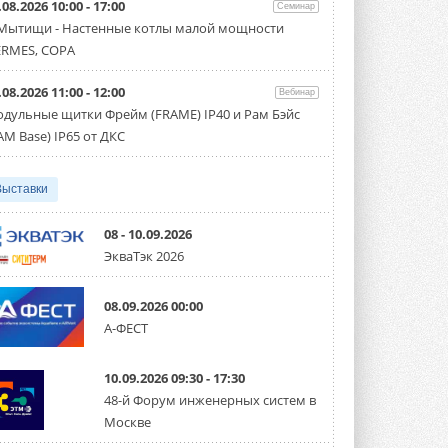
.08.2026 10:00 - 17:00
производительностью от 22,4 до 56 кВт.
Семинар
Суммарная длина трубопроводов ...
 Мытищи - Настенные котлы малой мощности
3 АВГУСТА 2026
RMES, COPA
«СиСофт Девелопмент» подвел
.08.2026 11:00 - 12:00
итоги конкурса студенческих
Вебинар
проектов «ТИМ-лидеры 2026»
дульные щитки Фрейм (FRAME) IP40 и Рам Бэйс
Новый сезон конкурса «ТИМ-лидеры»
AM Base) IP65 от ДКС
стартует уже в сентябре 2026 года ...
3 АВГУСТА 2026
Выставки
«Русклимат» укрепляет
партнёрство за Уралом
Президент Омского землячества в
08 - 10.09.2026
Москве Михаил Тимошенко посетил
ЭкваТэк 2026
Омск с трёхдневным рабочим визитом ...
31 ИЮЛЯ 2026
08.09.2026 00:00
Carrier модернизирует
А-ФЕСТ
флагманский чиллер AquaEdge
19XR
Чиллер получил новую версию,
10.09.2026 09:30 - 17:30
работающую на хладагенте R1234ze ...
31 ИЮЛЯ 2026
48-й Форум инженерных систем в
Москве
Mitsubishi расширяет