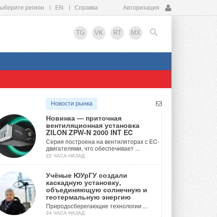
ыберите регион
EN
Справка
Авторизация
TG
VK
RT
MX
EN
Новости рынка
Новинка — приточная
вентиляционная установка
ZILON ZPW-N 2000 INT EC
Серия построена на вентиляторах с EC-
двигателями, что обеспечивает ...
22 ЧАСА НАЗАД
Учёные ЮУрГУ создали
каскадную установку,
объединяющую солнечную и
геотермальную энергию
Природосберегающие технологии ...
24 ЧАСА НАЗАД