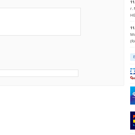
11
г.
HE
11
Мо
(R