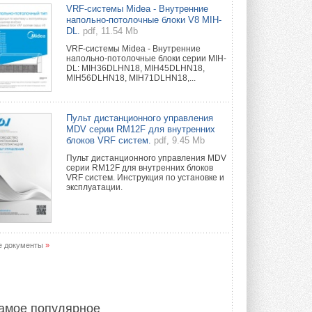
Краска для окон: как выбрать
VRF-системы Midea - Внутренние
состав, который не
напольно-потолочные блоки V8 MIH-
растрескается после первой
DL.
pdf, 11.54 Mb
зимы
VRF-системы Midea - Внутренние
Частые вопросы о краске для окон ...
напольно-потолочные блоки серии MIH-
30 ИЮЛЯ 2026
DL: MIH36DLHN18, MIH45DLHN18,
MIH56DLHN18, MIH71DLHN18,...
СИЭНПИ РУС представила
новую серию консольных
насосов NM
Пульт дистанционного управления
Усовершенствованная гидравлика
MDV серии RM12F для внутренних
помогает снизить энергопотребление ...
блоков VRF систем.
pdf, 9.45 Mb
30 ИЮЛЯ 2026
Пульт дистанционного управления MDV
серии RM12F для внутренних блоков
Группа «Теплолюкс» открыла
VRF систем. Инструкция по установке и
новую производственную
эксплуатации.
площадку
Открытие нового завода состоялось
сегодня в Мытищах ...
29 ИЮЛЯ 2026
е документы
»
Stiebel Eltron — спонсирует
международные соревнования
25 спортсменов, выступающих в
прыжках с трамплина и лыжном
двоеборье на международных ...
амое популярное
29 ИЮЛЯ 2026