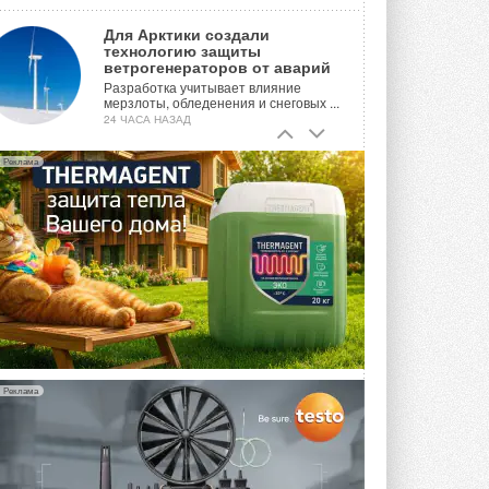
Для Арктики создали
технологию защиты
ветрогенераторов от аварий
Разработка учитывает влияние
мерзлоты, обледенения и снеговых ...
24 ЧАСА НАЗАД
Гибридный тепловой насос PV/T
Реклама
с одним общим испарителем
Исследователи предложили
конструкцию двухисточникового ...
ВЧЕРА
21-й ежегодный форум
«ЦОД-2026»
Мероприятие пройдет 2-3 сентября в
отеле Radisson Slavyanskaya. Форум
посетит более двух тысяч участников ...
ВЧЕРА
Реклама
Китайская Shenling представила
линейку тепловых насосов
«воздух-вода» на R290
Серия ThermaX R290 All-In-One
включает три модели ...