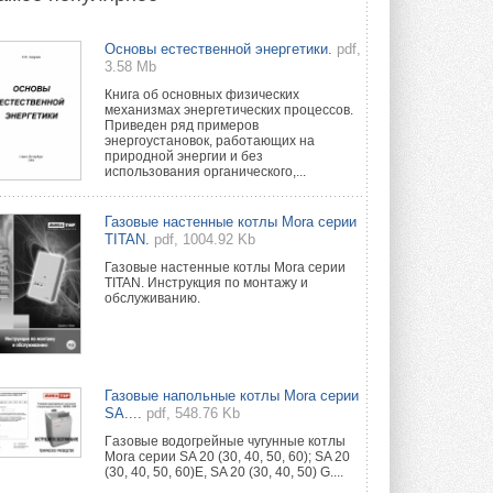
Новый фирменный магазин
Основы естественной энергетики.
pdf,
Midea открылся в Сургуте
3.58 Mb
Компания «Даичи» совместно с
партнером «Энердрим» открыла новый
Книга об основных физических
фирменный магазин Midea в Сургуте ...
механизмах энергетических процессов.
29 ИЮЛЯ 2026
Приведен ряд примеров
энергоустановок, работающих на
природной энергии и без
Токио — лидер по
использования органического,...
интенсивности использования
кондиционеров
Данные получены в ходе очередного
Газовые настенные котлы Mora серии
опроса Daikin о восприятии жары ...
TITAN.
pdf, 1004.92 Kb
28 ИЮЛЯ 2026
Газовые настенные котлы Mora серии
TITAN. Инструкция по монтажу и
CDU производства LG прошёл
обслуживанию.
валидацию NVIDIA для ИИ-дата-
центров
Компания становится официальным
партнёром NVIDIA по системам ...
28 ИЮЛЯ 2026
Газовые напольные котлы Mora серии
SA....
pdf, 548.76 Kb
В Великобритании предлагают
сделать кондиционирование
Гaзовые водогрeйные чугунные котлы
обязательным для новостроек
Mora серии SA 20 (30, 40, 50, 60); SA 20
(30, 40, 50, 60)E, SA 20 (30, 40, 50) G....
Либеральные демократы внесли