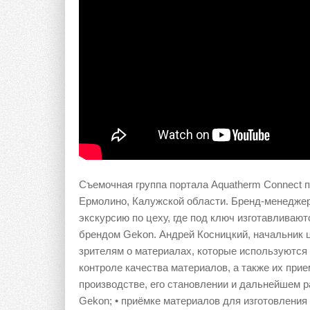
Съемочная группа портала Aquatherm Connect п
Ермолино, Калужской области. Бренд-менедже
экскурсию по цеху, где под ключ изготавливаю
брендом Gekon. Андрей Косницкий, начальник ц
зрителям о материалах, которые используются 
контроле качества материалов, а также их прием
производстве, его становлении и дальнейшем 
Gekon; • приёмке материалов для изготовления 