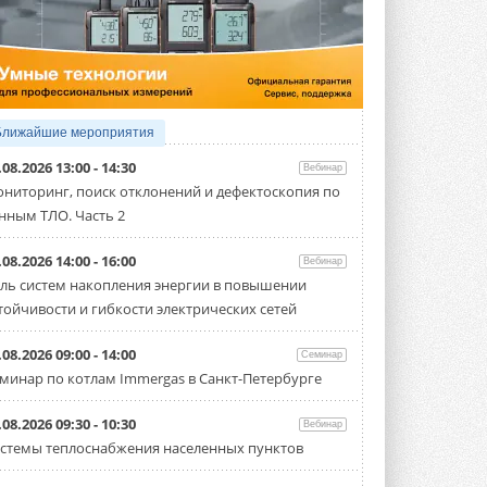
4 АВГУСТА 2026
Тепловые насосы в связке с
солнечной генерацией и
накопителем снижают
потребление на 60%
Исследователи из Италии установили ...
Ближайшие мероприятия
4 АВГУСТА 2026
.08.2026 13:00 - 14:30
Вебинар
«РУСКЛИМАТ Fest 2026» в Уфе
ниторинг, поиск отклонений и дефектоскопия по
собрал свыше 700 профи
нным ТЛО. Часть 2
климатической отрасли
Организатором выступил торгово-
производственный холдинг ...
.08.2026 14:00 - 16:00
Вебинар
3 АВГУСТА 2026
ль систем накопления энергии в повышении
тойчивости и гибкости электрических сетей
«Датарк» испытал модульный
ЦОД с плотностью 54 кВт на
стойку
.08.2026 09:00 - 14:00
Семинар
Испытания прошли на собственной
минар по котлам Immergas в Санкт-Петербурге
производственной площадке и были ...
3 АВГУСТА 2026
.08.2026 09:30 - 10:30
Вебинар
Samsung выпускает VRF-
стемы теплоснабжения населенных пунктов
систему DVM на R32
Линейка включает семь типоразмеров