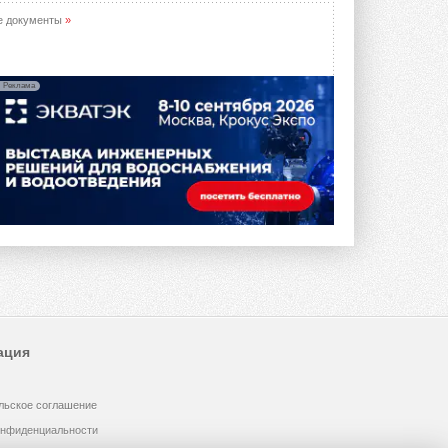
предложение оснащать все новые ...
1
28 ИЮЛЯ 2026
е документы
»
В Подмосковье запустят
производство холодильной
техники и теплообменного
Реклама
оборудования
Проект реализует компания «ВЕЗА» ...
28 ИЮЛЯ 2026
Ридан объявил о старте продаж
автоматического
балансировочного клапана
Клапан APT‑R3 производится на заводе
в Лешково (Московская область) ...
27 ИЮЛЯ 2026
Шумоглушители собственного
производства от компании
TURKOV
Новая линейка пластинчатых
ация
прямоугольных шумоглушителей ...
27 ИЮЛЯ 2026
льское соглашение
Aquatherm Almaty 2026:
ключевая платформа для
онфиденциальности
развития инженерных систем