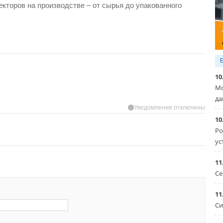
екторов на производстве – от сырья до упакованного
10
Мо
да
Уведомления отключены
10
Ро
ус
11
Се
11
Си