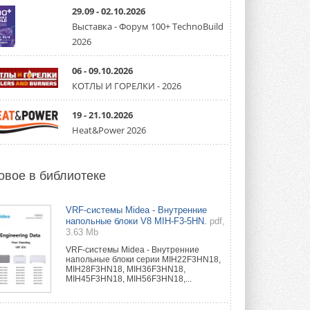
направление систем
охлаждения для ЦОД
29.09 - 02.10.2026
Mitsubishi Electric создаёт в США новую
Выставка - Форум 100+ TechnoBuild
компанию MEHITS US Inc. ...
2026
31 ИЮЛЯ 2026
06 - 09.10.2026
США запретили использование
иностранных инверторов
КОТЛЫ И ГОРЕЛКИ - 2026
28 июля 2026 года Федеральная
комиссия по связи США (FCC) обновила
свой специальный перечень Covered ...
19 - 21.10.2026
31 ИЮЛЯ 2026
Heat&Power 2026
Уже через месяц в России
можно будет устанавливать
солнечные панели в МКД
овое в библиотеке
С 1 сентября снимается запрет на
микрогенерацию в многоквартирных ...
30 ИЮЛЯ 2026
VRF-системы Midea - Внутренние
напольные блоки V8 MIH-F3-5HN.
pdf,
3.63 Mb
Канальные вентиляторы с ЕС-
двигателями Sysimple TRS EC
VRF-системы Midea - Внутренние
Poti
напольные блоки серии MIH22F3HN18,
Новинка от Системэйр —
MIH28F3HN18, MIH36F3HN18,
прямоугольный канальный ...
MIH45F3HN18, MIH56F3HN18,...
30 ИЮЛЯ 2026