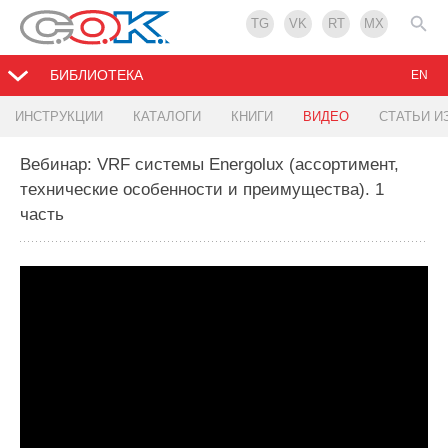
TG
VK
RT
MX
БИБЛИОТЕКА
EN
ИНСТРУКЦИИ
КАТАЛОГИ
КНИГИ
ВИДЕО
СТАТЬИ И
Вебинар: VRF системы Energolux (ассортимент,
технические особенности и преимущества). 1
часть