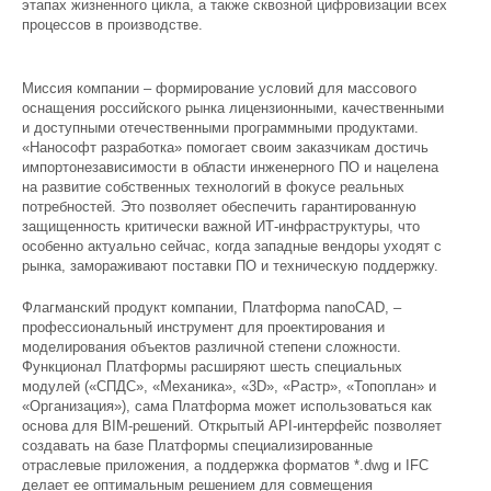
этапах жизненного цикла, а также сквозной цифровизации всех
процессов в производстве.
Миссия компании – формирование условий для массового
оснащения российского рынка лицензионными, качественными
и доступными отечественными программными продуктами.
«Нанософт разработка» помогает своим заказчикам достичь
импортонезависимости в области инженерного ПО и нацелена
на развитие собственных технологий в фокусе реальных
потребностей. Это позволяет обеспечить гарантированную
защищенность критически важной ИТ-инфраструктуры, что
особенно актуально сейчас, когда западные вендоры уходят с
рынка, замораживают поставки ПО и техническую поддержку.
Флагманский продукт компании, Платформа nanoCAD, –
профессиональный инструмент для проектирования и
моделирования объектов различной степени сложности.
Функционал Платформы расширяют шесть специальных
модулей («СПДС», «Механика», «3D», «Растр», «Топоплан» и
«Организация»), сама Платформа может использоваться как
основа для BIM-решений. Открытый API-интерфейс позволяет
создавать на базе Платформы специализированные
отраслевые приложения, а поддержка форматов *.dwg и IFC
делает ее оптимальным решением для совмещения