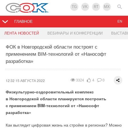
TG
VK
RT
MX
ГЛАВНОЕ
EN
Компания ЭВАН обьявила о начале грандиозной
ЛЕНТА НОВОСТЕЙ
ВЕБИНАРЫ И КОНФЕРЕНЦИИ
ВЫСТАВ
акции для монтажников
ФОК в Новгородской области построят с
применением BIM-технологий от «Нанософт
12:22 15 АВГУСТА 2022
3108
1
0
разработка»
Компания ЭВАН
начинает грандиозную акцию для
монтажников, главный приз которой КВАДРОЦИКЛ.
12:32 15 АВГУСТА 2022
3324
4
0
Физкультурно-оздоровительный комплекс
в Новгородской области планируется построить
с применением BIM-технологий от «Нанософт
разработка»
Как выглядит цифровая жизнь на стройке в регионах? Можно