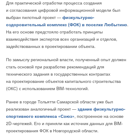
Для практической отработки процесса создания
ноябре и декабре 2022г.
и согласования цифровой информационной модели был
Зарегистрируй 5 и более котлов ЭВАН EXPERT PLUS
и участвуй в розыгрыше ГЛАВНОГО ПРИЗА в январе
выбран пилотный проект —
физкультурно-
2023г.
оздоровительный комплекс (ФОК) в поселке Любытино
.
Установи и зарегистрируй наибольшее количество
На его основе предстояло отработать принципы
монтажей электрокотлов ЭВАН EXPERT PLUS среди всех
взаимодействия экспертов всех организаций и отделов,
участников акции и получи гарантированный приз.
задействованных в проектировании объекта.
СРОКИ ПРОВЕДЕНИЯ АКЦИИ:
По замыслу региональной власти, полученный опыт должен
с 22 августа 2022 по 31 декабря 2022г.
стать основой при разработке рекомендаций для
технического задания в государственных контрактах
*Акция распространяется только на территории РФ
на проектирование объектов капитального строительства
(ОКС) с использованием BIM-технологий.
РЕГИСТРАЦИЯ
Ранее в городе Тольятти Самарской области уже был
реализован аналогичный проект —
здание физкультурно-
спортивного комплекса «Союз»
, построенное на основе
Читайте по теме:
2D-чертежей. Его и приняли как источник данных для BIM-
→
Компания ЭВАН: Управляйте электрическим котлом без
проектирования ФОК в Новгородской области.
посредников