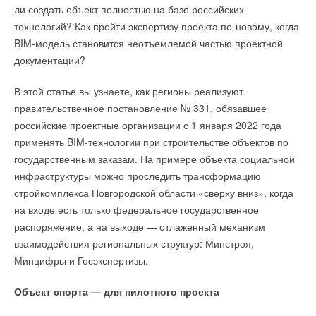
ли создать объект полностью на базе российских
Такой эксперт бездорожья точно станет для вас источником
технологий? Как пройти экспертизу проекта по-новому, когда
ярких эмоций и свежих впечатлений.
BIM-модель становится неотъемлемой частью проектной
документации?
Кроме главного приза компания ЭВАН разыграет
ЭЛЕКТРОСАМОКАТ для городских прогулок с ветерком,
В этой статье вы узнаете, как регионы реализуют
ЛОДКУ ПОД МОТОР для клевой рыбалки и ГРИЛЬ-МАНГАЛ
правительственное постановление № 331, обязавшее
для веселых и вкусных пикников.
российские проектные организации с 1 января 2022 года
применять BIM-технологии при строительстве объектов по
государственным заказам. На примере объекта социальной
инфраструктуры можно проследить трансформацию
стройкомплекса Новгородской области «сверху вниз», когда
на входе есть только федеральное государственное
распоряжение, а на выходе — отлаженный механизм
взаимодействия региональных структур: Минстроя,
Минцифры и Госэкспертизы.
УСЛОВИЯ РОЗЫГРЫША ПРИЗОВ:
Объект спорта — для пилотного проекта
Зарегистрируй 2 и более монтажей котлов
ЭВАН EXPERT
PLUS
и участвуй в розыгрыше приза на выбор в октябре,