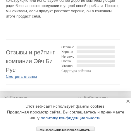
конструкцию или используем более дорогие комплектующие
ради безопасности продукции в ущерб своей прибыли. Просто,
мы считаем, если продукт работает хорошо, он в конечном
итоге продаст себя.
Отлично
Отзывы и рейтинг
Хорошо
Неплохо
компании Эйч Би
Плохо
Ужасно
Рус
Структура рейтинга
Смотреть отзывы
Главное
Библиотека
×
Подписка
Реклама
Этот веб-сайт использует файлы cookies.
Продолжая просмотр сайта, Вы соглашаетесь и принимаете
Информация
нашу
политику конфиденциальности
.
© 2002 - 2026 OOO Издательский дом «МЕДИА ТЕХНОЛОДЖИ» +7 (495) 665-00-
00
ОК. БОЛЬШЕ НЕ ПОКАЗЫВАТЬ.