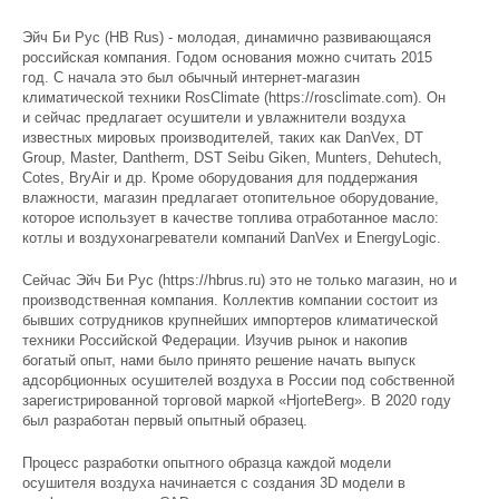
Эйч Би Рус (HB Rus) - молодая, динамично развивающаяся
российская компания. Годом основания можно считать 2015
год. С начала это был обычный интернет-магазин
климатической техники RosClimate (https://rosclimate.com). Он
и сейчас предлагает осушители и увлажнители воздуха
известных мировых производителей, таких как DanVex, DT
Group, Master, Dantherm, DST Seibu Giken, Munters, Dehutech,
Cotes, BryAir и др. Кроме оборудования для поддержания
влажности, магазин предлагает отопительное оборудование,
которое использует в качестве топлива отработанное масло:
котлы и воздухонагреватели компаний DanVex и EnergyLogic.
Сейчас Эйч Би Рус (https://hbrus.ru) это не только магазин, но и
производственная компания. Коллектив компании состоит из
бывших сотрудников крупнейших импортеров климатической
техники Российской Федерации. Изучив рынок и накопив
богатый опыт, нами было принято решение начать выпуск
адсорбционных осушителей воздуха в России под собственной
зарегистрированной торговой маркой «HjorteBerg». В 2020 году
был разработан первый опытный образец.
Процесс разработки опытного образца каждой модели
осушителя воздуха начинается с создания 3D модели в