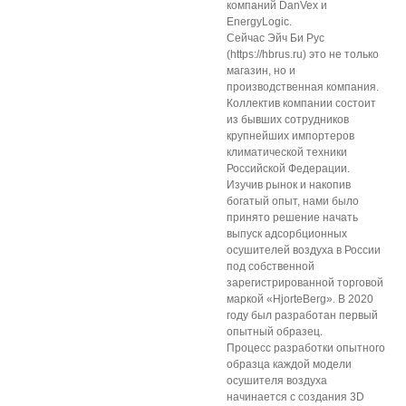
компаний DanVex и
EnergyLogic.
Сейчас Эйч Би Рус
(https://hbrus.ru) это не только
магазин, но и
производственная компания.
Коллектив компании состоит
из бывших сотрудников
крупнейших импортеров
климатической техники
Российской Федерации.
Изучив рынок и накопив
богатый опыт, нами было
принято решение начать
выпуск адсорбционных
осушителей воздуха в России
под собственной
зарегистрированной торговой
маркой «HjorteBerg». В 2020
году был разработан первый
опытный образец.
Процесс разработки опытного
образца каждой модели
осушителя воздуха
начинается с создания 3D