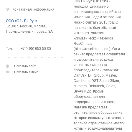
Эйч Би Рус (HB Rus) -
молодая, динамично
Контактная информация
развивающаяся российская
компания. Годом основания
ООО «Эйч Би Рус»
можно считать 2015 год. С
121087
,
Россия
,
Москва
,
начала это был обычный
Промышленный проезд, 3А
интернет-магазин
климатической техники
RosClimate
Тел.
+7 (495) 653 58 08
(https://rosclimate.com). Он и
сейчас предлагает осушители
и увлажнители воздуха
известных мировых
Показать сайт
производителей, таких как
Показать емейл
DanVex, DT Group, Master,
Dantherm, DST Seibu Giken,
Munters, Dehutech, Cotes,
BryAir и др. Кроме
оборудования для
поддержания влажности,
магазин предлагает
отопительное оборудование,
которое использует в качестве
топлива отработанное масло:
котлы и воздухонагреватели