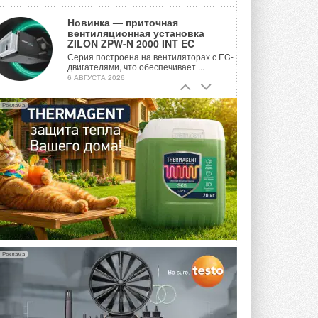
Новинка — приточная
вентиляционная установка
ZILON ZPW-N 2000 INT EC
Серия построена на вентиляторах с EC-
двигателями, что обеспечивает ...
6 АВГУСТА 2026
Учёные ЮУрГУ создали
Реклама
каскадную установку,
объединяющую солнечную и
геотермальную энергию
Природосберегающие технологии ...
6 АВГУСТА 2026
Для Арктики создали
технологию защиты
ветрогенераторов от аварий
Разработка учитывает влияние
мерзлоты, обледенения и снеговых ...
6 АВГУСТА 2026
Реклама
Гибридный тепловой насос PV/T
с одним общим испарителем
Исследователи предложили
конструкцию двухисточникового ...