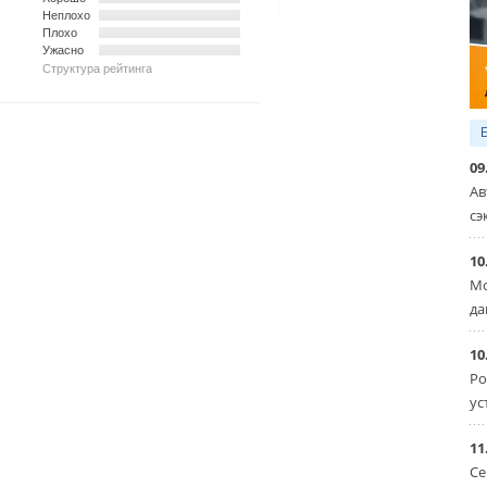
Неплохо
Плохо
Ужасно
Структура рейтинга
09
Ав
сэ
10
Мо
да
10
Ро
ус
11
Се