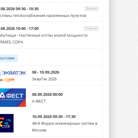
Организатором выступил торгово-
производственный холдинг ...
.08.2026 09:30 - 10:30
Вебинар
3 АВГУСТА 2026
стемы теплоснабжения населенных пунктов
«Датарк» испытал модульный
.08.2026 10:00 - 17:00
ЦОД с плотностью 54 кВт на
Семинар
стойку
 Мытищи - Настенные котлы малой мощности
Испытания прошли на собственной
RMES, COPA
производственной площадке и были ...
3 АВГУСТА 2026
Выставки
Samsung выпускает VRF-
систему DVM на R32
Линейка включает семь типоразмеров
08 - 10.09.2026
производительностью от 22,4 до 56 кВт.
ЭкваТэк 2026
Суммарная длина трубопроводов ...
3 АВГУСТА 2026
08.09.2026 00:00
«СиСофт Девелопмент» подвел
А-ФЕСТ
итоги конкурса студенческих
проектов «ТИМ-лидеры 2026»
Новый сезон конкурса «ТИМ-лидеры»
10.09.2026 09:30 - 17:30
стартует уже в сентябре 2026 года ...
3 АВГУСТА 2026
48-й Форум инженерных систем в
Москве
«Русклимат» укрепляет