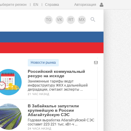
ыберите регион
EN
Справка
Авторизация
TG
VK
RT
MX
EN
Новости рынка
Российский коммунальный
ресурс на исходе
Заниженные тарифы ведут
инфраструктуру ЖКХ к дальнейшей
деградации, считают эксперты ...
21 ЧАС НАЗАД
В Забайкалье запустили
крупнейшую в России
Абагайтуйскую СЭС
Годовая выработка Абагайтуйской СЭС
составит 223 221 тыс. кВт-ч ...
24 ЧАСА НАЗАД