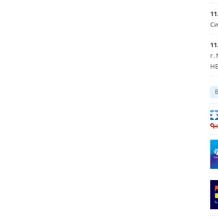
11
Си
11
г.
HE