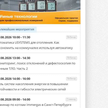
5 АВГУСТА 2026
21-й ежегодный форум
«ЦОД-2026»
Мероприятие пройдет 2-3 сентября в
отеле Radisson Slavyanskaya. Форум
посетит более двух тысяч участников ...
Ближайшие мероприятия
5 АВГУСТА 2026
.08.2026 10:00 - 11:30
Вебинар
Китайская Shenling представила
томатика USYSTEMS для отопления. Как
линейку тепловых насосов
кономить на коммуналке используя автоматику
«воздух-вода» на R290
Серия ThermaX R290 All-In-One
включает три модели ...
.08.2026 13:00 - 14:30
Вебинар
4 АВГУСТА 2026
ниторинг, поиск отклонений и дефектоскопия по
нным ТЛО. Часть 2
Тепловые насосы в связке с
солнечной генерацией и
накопителем снижают
.08.2026 14:00 - 16:00
Вебинар
потребление на 60%
ль систем накопления энергии в повышении
Исследователи из Италии установили ...
тойчивости и гибкости электрических сетей
4 АВГУСТА 2026
«РУСКЛИМАТ Fest 2026» в Уфе
.08.2026 09:00 - 14:00
Семинар
собрал свыше 700 профи
минар по котлам Immergas в Санкт-Петербурге
климатической отрасли