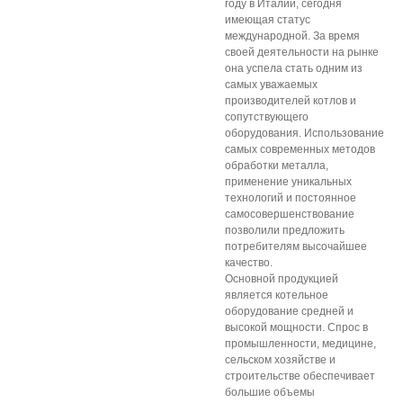
году в Италии, сегодня
имеющая статус
международной. За время
своей деятельности на рынке
она успела стать одним из
самых уважаемых
производителей котлов и
сопутствующего
оборудования. Использование
самых современных методов
обработки металла,
применение уникальных
технологий и постоянное
самосовершенствование
позволили предложить
потребителям высочайшее
качество.
Основной продукцией
является котельное
оборудование средней и
высокой мощности. Спрос в
промышленности, медицине,
сельском хозяйстве и
строительстве обеспечивает
большие объемы