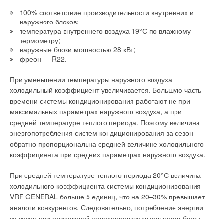
100% соответствие производительности внутренних и
При этом датчики внутри здания должны располагаться так,
наружного блоков;
чтобы учитывались расположение нагревательных
температура внутреннего воздуха 19°С по влажному
элементов системы отопления, особенности циркуляции
термометру;
воздуха внутри здания, а также воздействие внешних
наружные блоки мощностью 28 кВт;
фреон — R22.
факторов, таких как солнце, преимущественное
направление ветра и т.п. Правильное расположение
При уменьшении температуры наружного воздуха
датчиков и большое их количество позволят не только
холодильный коэффициент увеличивается. Большую часть
поддерживать комфортную температуру внутри здания, но и
времени системы кондиционирования работают не при
эффективно выбирать режим работы системы отопления,
максимальных параметрах наружного воздуха, а при
при котором теплопотребление будет минимальным.
средней температуре теплого периода. Поэтому величина
энергопотребления систем кондиционирования за сезон
Это означает, что регулятор должен иметь возможность
обратно пропорциональна средней величине холодильного
изменять температуру внутри здания в зависимости от
коэффициента при средних параметрах наружного воздуха.
времени суток и дня недели. Такая возможность может быть
реализована за счет изменения режимов теплопотребления
При средней температуре теплого периода 20°С величина
«день/ночь» и «выходной день», при этом регулятор должен
холодильного коэффициента системы кондиционирования
обеспечивать выход из режима «ночь» с учетом
VRF GENERAL больше 5 единиц, что на 20–30% превышает
температуры наружного воздуха, что будет определять
аналоги конкурентов. Следовательно, потребление энергии
степень экономии тепловой энергии.
за сезон при одинаковой холодопроизводительности будет