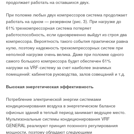
продолжает работать на оставшихся двух.
на нужды отопления и ГВС, требование соблюдения
температурного графика работы системы отопления.
При поломке любых двух компрессоров система продолжает
работать на одном — резервном (рис. 3). При нагрузке до
Требования монтажных и обслуживающих организаций.
61% трехкомпрессорная система потеряет
Эти требования в основном сводятся к тому, чтобы
работоспособность, если одновременно выйдут из строя два
регулятор настраивался однократно, т.е. чтобы не возникало
компрессора. Вероятность такого события практически равна
необходимости регулярно перенастраивать систему,
нулю, поэтому надежность трехкомпрессорных систем при
например при изменении погодных условий или режима
неполной нагрузке очень велика. Даже при поломке одного
подачи теплоносителя ТСО, регулярно иметь полную
самого большого компрессора будет обеспечен 61%
информацию о работе регулятора, т.е. регулятор должен
нагрузки на VRF-систему за счет наиболее значимых
иметь возможность архивирования регистрируемых
помещений: кабинетов руководства, залов совещаний и т.д.
параметров и параметров, описывающих процесс
управления, что имеет существенное значение при наладке
Высокая энергетическая эффективность
регулятора.
Потребление электрической энергии системами
Также обслуживающие организации заинтересованы в том,
кондиционирования воздуха в энергетическом балансе
чтобы при работе регулятора не возникало аварийных
офисных зданий в теплый период занимает ведущее место.
ситуаций, приводящих к разрушению системы отопления
Мультизональные системы кондиционирования VRF
здания. Как показывает опыт эксплуатации существующих
GENERAL реализуют принцип позонного регулирования
регуляторов, одновременное выполнение всех этих
мощности, поэтому обладают следующими