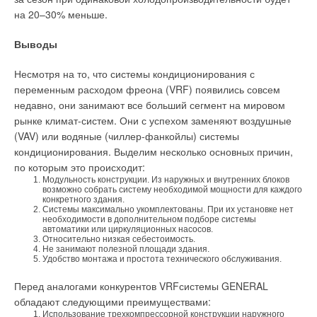
на 20–30% меньше.
Во-вторых, основной трудностью для потребителя
является выполнение требования ТСО соблюдать
Выводы
температурный график,
т.е. не превышать температуру
теплоносителя в обратном трубопроводе при заданной
Несмотря на то, что системы кондиционирования с
температуре теплоносителя в подающем трубопроводе
переменным расходом фреона (VRF) появились совсем
системы отопления. Проблема состоит в том, что
недавно, они занимают все больший сегмент на мировом
температурные графики, выдаваемые ТСО потребителям,
рынке климат-систем. Они с успехом заменяют воздушные
нелинейные и во многих случаях имеют ступенчатый
(VAV) или водяные (чиллер-фанкойлы) системы
характер (рис. 1).
кондиционирования. Выделим несколько основных причин,
по которым это происходит:
Для выполнения этого требования необходимо регулировать
Модульность конструкции. Из наружных и внутренних блоков
расход теплоносителя в системе отопления при изменении
возможно собрать систему необходимой мощности для каждого
режима подачи теплоносителя со стороны ТСО таким
конкретного здания.
Системы максимально укомплектованы. При их установке нет
образом, чтобы температура теплоносителя в обратном
необходимости в дополнительном подборе системы
автоматики или циркуляционных насосов.
трубопроводе не превышала заданную по графику. Для
Относительно низкая себестоимость.
этого в регулятор должен вводиться конкретный
Не занимают полезной площади здания.
Удобство монтажа и простота технического обслуживания.
температурный график конкретного источника тепловой
энергии (ТЭЦ, ЦТП или индивидуальной котельной), причем
Перед аналогами конкурентов VRFсистемы GENERAL
линеаризация недопустима, т.к. такой метод задания
обладают следующими преимуществами:
температурного графика может привести к превышению
Использование трехкомпрессорной конструкции наружного