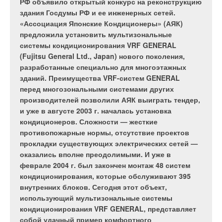
Огромное количество энергии тратится на
При этом использование таких технологий
РФ объявило открытый конкурс на реконструкцию
поддержание соответствующей температуры
предполагает использование систем учета
здания Госдумы РФ и ее инженерных сетей.
приточного воздуха, его нагревание или
энергии и регулирования ее потребления, это в
«Ассоциация Японские Кондиционеры» (АЯК)
охлаждение, а находится в помещении он совсем
полной мере относится и к системам отопления
предложила установить мультизональные
непродолжительное время, т.к. постоянно
зданий.
системы кондиционирования VRF GENERAL
заменяется свежим. Поэтому снижение расходов
В настоящее время учет тепловой энергии,
(Fujitsu General Ltd., Japan) нового поколения,
энергии на подготовку приточного воздуха —
используемой для отопления и горячего
разработанные специально для многоэтажных
естественное стремление каждого потребителя.
водоснабжения, является интенсивно
зданий. Преимущества VRF-систем GENERAL
развивающейся отраслью, в то же время системы
перед многозональными системами других
регулирования теплопотребления, как
производителей позволили АЯК выиграть тендер,
неотъемлемый элемент, необходимый для
и уже в августе 2003 г. началась установка
обеспечения сбережения тепловой энергии,
кондиционеров. Сложности — жесткие
VTS
Clima
производит оборудование, позволяющее
находятся в зачаточном состоянии, несмотря на
противопожарные нормы, отсутствие проектов
экономить до 85% энергии. Современные технологии
все возрастающую потребность в такого рода
прокладки существующих электрических сетей —
энергоутилизации, такие как перекрестноточные
системах.
оказались вполне преодолимыми. И уже в
рекуператоры, вращающиеся регенераторы или гликолевые
феврале 2004 г. был закончен монтаж 48 систем
теплообменники, обеспечивают оптимальные климатические
кондиционирования, которые обслуживают 395
показатели и ощутимое сокращение эксплутационных
внутренних блоков. Сегодня этот объект,
расходов. В отличие от рециркуляции, энергоутилизирующие
использующий мультизональные системы
элементы
VTS
Clima гарантируют идеальную чистоту и
кондиционирования VRF GENERAL, представляет
невозможность возврата загрязненного вытяжного воздуха
Рис. 1. Температурные
собой удачный пример комфортного