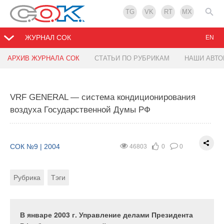
TG
VK
RT
MX
ЖУРНАЛ СОК
EN
АРХИВ ЖУРНАЛА СОК
СТАТЬИ ПО РУБРИКАМ
НАШИ АВТ
VTS CLIMA: экономия при использовании
Автоматическое регулирование — поставленные
энергоутилизации
задачи и полученные результаты
VRF GENERAL — система кондиционирования
воздуха Государственной Думы РФ
СОК №9 | 2004
СОК №9 | 2004
49307
45780
0
1
0
0
Рубрика
Рубрика
Тэги
Тэги
Автор
СОК №9 | 2004
46803
0
0
Рубрика
Тэги
Основная функция установок для вентиляции и
Необходимость внедрения энергосберегающих
кондиционирования — тепловлажностная
технологий на сегодняшний день ни у кого не
обработка наружного воздуха, создание
вызывает сомнения. Это обусловлено, по крайней
комфортного микроклимата в помещении.
мере, двумя факторами: экологией и экономикой.
В январе 2003 г. Управление делами Президента