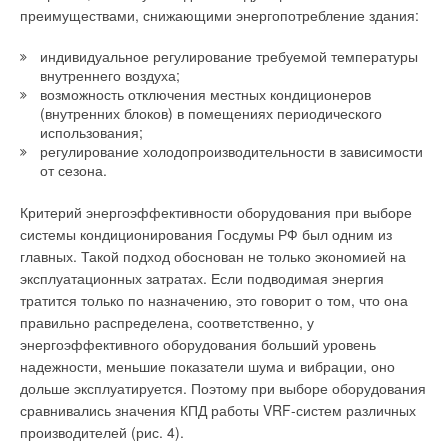
требований достаточно сложная задача и предполагает
преимуществами, снижающими энергопотребление здания:
разрешение целого комплекса проблем.
индивидуальное регулирование требуемой температуры
Во-первых, поддержание комфортной температуры в
внутреннего воздуха;
помещениях.
Основная трудность в данном случае
возможность отключения местных кондиционеров
заключена в выборе «контрольного помещения», по
(внутренних блоков) в помещениях периодического
использования;
измерениям температуры, в котором регулятор будет
регулирование холодопроизводительности в зависимости
оценивать необходимость формирования управляющего
от сезона.
воздействия на исполнительный механизм. Очевидно, что в
здании невозможно найти помещение, температура в
Критерий энергоэффективности оборудования при выборе
котором была бы «характерной» вне зависимости от
системы кондиционирования Госдумы РФ был одним из
изменения погодных условий и вне зависимости от режима
главных. Такой подход обоснован не только экономией на
подачи теплоносителя.
эксплуатационных затратах. Если подводимая энергия
тратится только по назначению, это говорит о том, что она
Также следует учитывать, что температурный режим в
правильно распределена, соответственно, у
различных помещениях может изменяться с течением
энергоэффективного оборудования больший уровень
времени в ходе различных реконструкций, ремонтов и т.п.
надежности, меньшие показатели шума и вибрации, оно
Следовательно, для получения адекватной информации о
дольше эксплуатируется. Поэтому при выборе оборудования
температуре внутри здания, а не внутри «контрольного
сравнивались значения КПД работы VRF-систем различных
помещения», необходимо иметь большое количество
производителей (рис. 4).
датчиков температуры, данные с которых усреднялись бы.