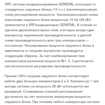
работы регулятора в основном сводятся к тому, чтобы:
VRF-системы кондиционирования GENERAL используют в
стандартных наружных блоках (10 л.с.) трехкомпрессорную
в здании поддерживалась комфорт-ная температура (или,
схему регулирования мощности. Трехкомпрессорная схема
точнее, температура в помещениях должна
соответствовать санитарным нормам);
компоновки наружного блока мощностью 10 Нр (28 кВт)
не переплачивать за излишнюю энергию, т.е. не
применяется в VRFкондиционерах GENERAL. В отличие от
потреблять тепловую энергию, когда в этом нет
одноили двухкомпрессорных схем, в которых всегда один
необходимости, что в Северо-Западном регионе зачастую
компрессор переменной производительности, в данной
происходит, особенно в начале и конце отопительного
схеме производительность всех трех компрессоров —
сезона, когда температура наружного воздуха еще/уже
постоянная. Регулирование мощности наружного блока в
относительно высока;
не нарушались параметры договора теплоснабжения и,
зависимости от нагрузки внутренних производится
соответственно, не было необходимости платить штрафы
следующим образом. За счет комбинирования трех
ТСО за нарушение режимов теплопотребления; o не
компрессоров различной мощности №1, 2, 3 достигается
возникало аварийных ситуаций, приводящих к
шестиступенчатая регулировка производительности.
размораживанию системы отопления.
Причем 100% нагрузка наружного блока соответствует
Требования ТСО.
Основное требование ТСО,
работе двух больших компрессоров 2 и 3. Компрессор 1 при
предъявляемое к потребителю тепловой энергии,
выходе системы на мощность 28 кВт используется как
заключается в выполнении условий договора на
резервный. Сглаживание ступеней регулирования
теплоснабжение, который обычно содержит максимальную
достигается за счет технологии аккумуляции мощности
величину расхода тепловой энергии потребителем,
наружного блока. При поломке любого компрессора система
максимальную величину массового расхода теплоносителя