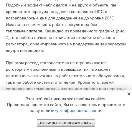
Подобный эффект наблюдался и на другом объекте, где
средняя температура по зданию составляла 26°С и
потребовалось 4 дня для доведения ее до уровня 20°С.
Испытана возможность работы регулятора без
тепловычислителя. Как видно из приведенного графика (рис.
7), его работа ничем не отличается от работы обычного
регулятора, ориентированного на поддержание температуры
внутри помещения.
При этом расход теплоносителя не ограничивается
договорными значениями и превышает их, что может
негативно сказаться как на работе котельного оборудования,
так и на работе системы отопления. Кроме того, время
установления температуры внутри помещения при переходе
×
из режима в режим одинаково для перехода «день/ночь» и
Этот веб-сайт использует файлы cookies.
«ночь/день» и составляет около 6 часов, что свидетельствует
Продолжая просмотр сайта, Вы соглашаетесь и принимаете
о принципиальной необходимости получения информации о
нашу
политику конфиденциальности
.
расходе теплоносителя для осуществления эффективного
регулирования теплопотребления.
ОК. БОЛЬШЕ НЕ ПОКАЗЫВАТЬ.