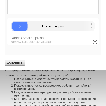
параметров и данных о процессе регулирования в самом
регуляторе. Проверка качества регулирования имеет
существенное значение при наладке и дальнейшей
эксплуатации регулятора.
При этом такая проверка должна производиться не только по
косвенным вычислениям (по данным тепловычислителя), но
и непосредственно. Более того, как показывает опыт
эксплуатации, архивирование текущих измеряемых
регулятором параметров позволяет найти неисправности в
оборудовании УУТЭ, проявляющиеся в течение короткого
времени, т.к. тепловычислители, входящие в состав УУТЭ,
архивируют только средние значения за интервал
интегрирования. Таким образом, можно сформулировать
основные принципы работы регулятора:
Поддержание комфортной температуры в здании, а не в
«контрольном помещении».
Поддержание нескольких режимов работы — день/ночь/
выходной день.
Поддержание температурного графика работы системы
отопления.
Контроль расхода теплоносителя с целью предотвращения
превышения договорных значений, а также с целью
предотвращения аварийных ситуаций в системе отопления.