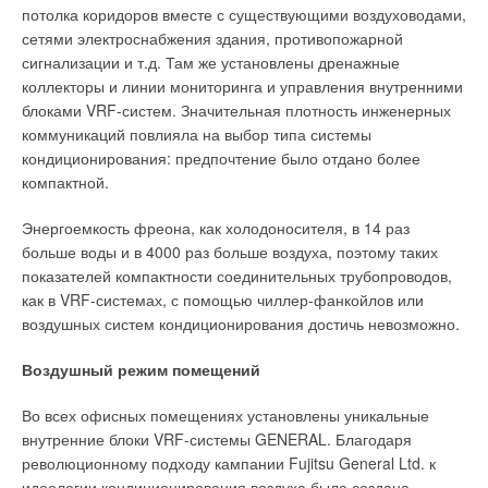
потолка коридоров вместе с существующими воздуховодами,
Рис. 7. Зависимость
Ваш E-mail *
сетями электроснабжения здания, противопожарной
расхода теплоносителя
сигнализации и т.д. Там же установлены дренажные
от времени суток при
коллекторы и линии мониторинга и управления внутренними
работе регулятора
блоками VRF-систем. Значительная плотность инженерных
Текст комментария
«НОРМА» без
коммуникаций повлияла на выбор типа системы
тепловычислителя
кондиционирования: предпочтение было отдано более
компактной.
Энергоемкость фреона, как холодоносителя, в 14 раз
больше воды и в 4000 раз больше воздуха, поэтому таких
показателей компактности соединительных трубопроводов,
как в VRF-системах, с помощью чиллер-фанкойлов или
Рис. 8. Изменение
воздушных систем кондиционирования достичь невозможно.
расхода теплоносителя в
сист. отопл. и
Воздушный режим помещений
теплопотребления
зданием в течение сезона
Во всех офисных помещениях установлены уникальные
2002–03 без
внутренние блоки VRF-системы GENERAL. Благодаря
регулирования и 2003–04
революционному подходу кампании Fujitsu General Ltd. к
с регулированием
идеологии кондиционирования воздуха была создана