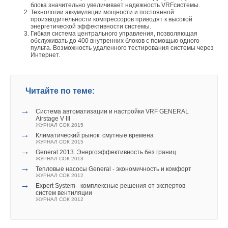
температуры в обратном трубопроводе и, соответственно,
блока значительно увеличивает надежность VRFсистемы.
Технологии аккумуляции мощности и постоянной
штрафным санкциям со стороны ТСО.
производительности компрессоров приводят к высокой
энергетической эффективности системы.
Гибкая система центрального управления, позволяющая
В-третьих, для предотвращения «размораживания»
обслуживать до 400 внутренних блоков с помощью одного
пульта. Возможность удаленного тестирования системы через
системы отопления потребителя регулятор должен
Интернет.
иметь ограничение по нижнему пределу изменения
расхода теплоносителя.
Это ограничение может быть
заложено на программном уровне, но, как показывает опыт
Читайте по теме:
эксплуатации, наиболее эффективно дублировать
программное ограничение механическим ограничением на
→
Система автоматизации и настройки VRF GENERAL
ход исполнительного механизма. То же касается верхнего
Airstage V III
ЖУРНАЛ СОК 2015
ограничения на расход теплоносителя в системе отопления,
→
Климатический рынок: смутные времена
т.к. превышение договорного расхода приведет к наложению
ЖУРНАЛ СОК 2015
штрафных санкций на потребителя со стороны ТСО.
→
General 2013. Энергоэффективность без границ
ЖУРНАЛ СОК 2013
→
Тепловые насосы General - экономичность и комфорт
Для того чтобы реализовать эти ограничения на
ЖУРНАЛ СОК 2012
программном уровне в регуляторе, необходимо иметь
→
Expert System - комплексные решения от экспертов
информацию о текущем расходе теплоносителя, данная
систем вентиляции
ЖУРНАЛ СОК 2012
проблема относительно легко разрешается. Априори,
регулятор имеет смысл использовать лишь при наличии