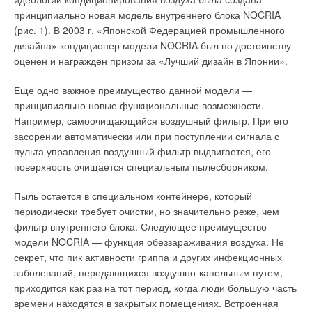
регулятором «НОРМА»
принципиально новая модель внутреннего блока NOCRIA
(рис. 1). В 2003 г. «Японской Федерацией промышленного
Основная особенность узлов учета тепловой энергии (УУТЭ)
дизайна» кондиционер модели NOCRIA был по достоинству
заключена в том, что сами по себе УУТЭ не позволяют
оценен и награжден призом за «Лучший дизайн в Японии».
экономить тепловую энергию, а лишь фиксируют реальный
расход тепловой энергии на отопление здания и горячее
Еще одно важное преимущество данной модели —
водоснабжение, т.е. предоставляют потребителю и
принципиально новые функциональные возможности.
теплоснабжающей организации (ТСО) лишь информацию о
Например, самоочищающийся воздушный фильтр. При его
работе системы отопления.
засорении автоматически или при поступлении сигнала с
пульта управления воздушный фильтр выдвигается, его
Очевидно, что для того, чтобы экономить, кроме сбора
поверхность очищается специальным пылесборником.
информации о теплопотреблении необходимо еще
осуществлять и регулирование работы системы отопления,
Пыль остается в специальном контейнере, который
что до недавнего времени представляло основную
периодически требует очистки, но значительно реже, чем
трудность, т.к. система, осуществляющая такое
фильтр внутреннего блока. Следующее преимущество
регулирование, должна быть автоматической, потому что
модели NOCRIA — функция обеззараживания воздуха. Не
«ручное» управление неэффективно.
секрет, что пик активности гриппа и других инфекционных
заболеваний, передающихся воздушно-капельным путем,
Создание электронной компоненты такого рода систем
приходится как раз на тот период, когда люди большую часть
(регуляторов) технически не самая сложная задача,
времени находятся в закрытых помещениях. Встроенная
проблемы при создании регуляторов возникают на стадии