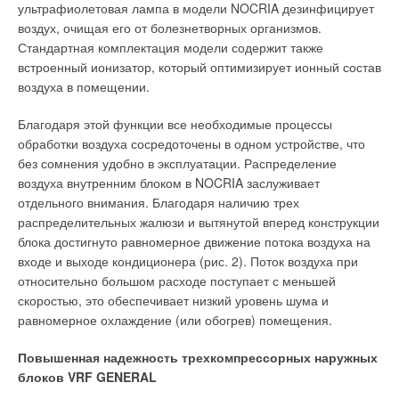
ультрафиолетовая лампа в модели NOCRIA дезинфицирует
выбора «идеологии», которую реализует регулятор. И
воздух, очищая его от болезнетворных организмов.
именно на стадии выбора «идеологии» работы регулятора
Стандартная комплектация модели содержит также
предрешается то, насколько эффективно будет
встроенный ионизатор, который оптимизирует ионный состав
регулирование и будет ли оно в принципе возможно, т.е.
воздуха в помещении.
сможет ли регулятор удовлетворить требования,
предъявляемые к работе системы отопления со стороны
Благодаря этой функции все необходимые процессы
потребителя тепловой энергии и со стороны ТСО.
обработки воздуха сосредоточены в одном устройстве, что
без сомнения удобно в эксплуатации. Распределение
Основные требования к регулятору
воздуха внутренним блоком в NOCRIA заслуживает
отдельного внимания. Благодаря наличию трех
Совокупность требований, предъявляемых к регулятору,
распределительных жалюзи и вытянутой вперед конструкции
может быть определена на основе трех критериев:
блока достигнуто равномерное движение потока воздуха на
требования, предъявляемые ТСО к потребителю;
входе и выходе кондиционера (рис. 2). Поток воздуха при
требования потребителя тепловой энергии,
относительно большом расходе поступает с меньшей
предъявляемые к работе системы отопления;
скоростью, это обеспечивает низкий уровень шума и
требования обслуживающих и монтажных организаций к
равномерное охлаждение (или обогрев) помещения.
монтажу, наладке и обслуживанию регулятора.
Рассмотрим эти критерии.
Повышенная надежность трехкомпрессорных наружных
блоков VRF GENERAL
Требования потребителя.
Ожидания потребителя от