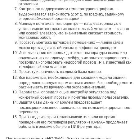
отопления.
Контроль за поддержанием температурного графика —
выдерживается зависимость t2 от t1 по графику, заданному
энергоснабжающей организацией.
Минимум монтажа в теплоцентре — на элеваторном узле
устанавливается только исполнительный механизм — клапан
или осевой элеватор, что значительно снижает стоимость
монтажных работ.
Простоту монтажа датчиков в помещениях — линию связи
можно прокладывать обычным телефонным проводом.
Использование цифровых датчиков температуры позволило
подключить их по одному шлейфу, а их помехозащищенность
позволила использовать недорогой провод ТРП, известный как
телефонный или «лапша».
Простоту и логичность вводимой базы данных.
Все параметры, необходимые для создания модели здания,
определяются регулятором автоматически, без необходимости
рассчитывать их вручную или экспериментально.
Параметры, определяющие настройку регулятора под
конкретный объект, просты и понятны любому пользователю.
Защита базы данных паролем предотвращает
несанкционированное вмешательство неквалифицированного
персонала.
При выходе из строя тепловычислителя или на время
проведения его госповерки регулятор «НОРМА» продолжает
работать в режиме обычного ПИД-регулятора.
Регуляторы серии «НОРМА» были установлены на