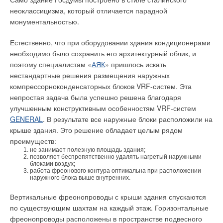
→
VTS - новые технологии, современные конструкции
температуры
неоклассицизма, который отличается парадной
ЖУРНАЛ СОК ИЮЛЬ 2012
теплоносителя в
монументальностью.
→
«VOLCANO and DEFENDER- европейское качество!»
трубопроводах и в
ЖУРНАЛ СОК ИЮЛЬ 2012
→
Новый тип канальных вентагрегатов от VTS
помещении от времени
Естественно, что при оборудовании здания кондиционерами
ЖУРНАЛ СОК ИЮНЬ 2012
суток
необходимо было сохранить его архитектурный облик, и
поэтому специалистам «
АЯК
» пришлось искать
нестандартные решения размещения наружных
компрессорноконденсаторных блоков VRF-систем. Эта
непростая задача была успешно решена благодаря
улучшенным конструктивным особенностям VRF-систем
Рис. 6. Зависимость
Уведомления отключены
GENERAL
. В результате все наружные блоки расположили на
расхода теплоносителя и
Комментарии
крыше здания. Это решение обладает целым рядом
тепловой энергии от
преимуществ:
времени суток при
не занимает полезную площадь здания;
В этой теме еще нет комментариев
работе регулятора
позволяет беспрепятственно удалять нагретый наружными
«НОРМА» в режиме
блоками воздух;
работа фреонового контура оптимальна при расположении
«выходной день»
наружного блока выше внутренних.
Добавить комментарий
Вертикальные фреонопроводы с крыши здания спускаются
Ваше имя *
по существующим шахтам на каждый этаж. Горизонтальные
фреонопроводы расположены в пространстве подвесного