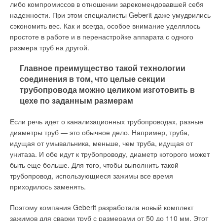
автоматикой. От этого зависит их длительная
либо компромиссов в отношении зарекомендовавшей себя
усилие в три-семь раз больше, чем достижимо с обычным
работоспособность.
надежности. При этом специалисты Geberit даже умудрились
прямым ключом.
сэкономить вес. Как и всегда, особое внимание уделялось
Следует также учитывать, что фильтры тонкой очистки по
простоте в работе и в перенастройке аппарата с одного
С трубами большого диаметра (от 4" и более) ключами
сравнению с фильтрами грубой очистки имеют относительно
размера труб на другой.
классической конструкции работать не всегда удобно. Так что
низкую грязеемкость и требуют квалифицированного
здесь применяются цепные ключи — как следует из
периодического обслуживания.
Главное преимущество такой технологии
названия, в них захватывающим элементом является
соединения в том, что целые секции
металлическая цепь. Это дает возможность гибкого и
3. Какие бывают кран-буксы (вентильные головки)?
трубопровода можно целиком изготовить в
многоточечного захвата трубы диаметром до 18" (457 мм) и
цехе по заданным размерам
плотного ее прижатия к щекам из легированной стали.
Кран-букса — это название пришло из зарубежа и, к
сожалению, прижилось. В России узаконено название
Если речь идет о канализационных трубопроводах, разные
В семействе ключей, полностью охватывающих трубу, есть и
«вентильная головка». Их несколько типов. Наиболее
диаметры труб — это обычное дело. Например, труба,
«неженки» — ремешковые ключи. Вместо цепей у них
распространенными являются два типа.
идущая от умывальника, меньше, чем труба, идущая от
плетенный нейлоновый ремень шириной от 12 до 45 мм,
унитаза. И обе идут к трубопроводу, диаметр которого может
покрытый полиуретаном для предотвращения царапин.
3.1 Вентильные головки с эластичными запорными
быть еще больше. Для того, чтобы выполнить такой
Такие ключи ориентированы на работу с трубами диаметром
элементами.
Иногда в быту их называют металлическими
трубопровод, использующиеся зажимы все время
до 2-5" и особенно будут полезны в тех случаях, когда
кран-буксами или головками с червяком.
приходилось заменять.
крайне нежелательно повредить или поцарапать
Вентильные головки с эластичными запорными элементами
полированную поверхность труб. Например, при
Поэтому компания Geberit разработала новый комплект
состоят из корпуса с резьбовым центральным отверстием и
обустройстве дизайнерских интерьеров системы отопления и
зажимов для сварки труб с размерами от 50 до 110 мм. Этот