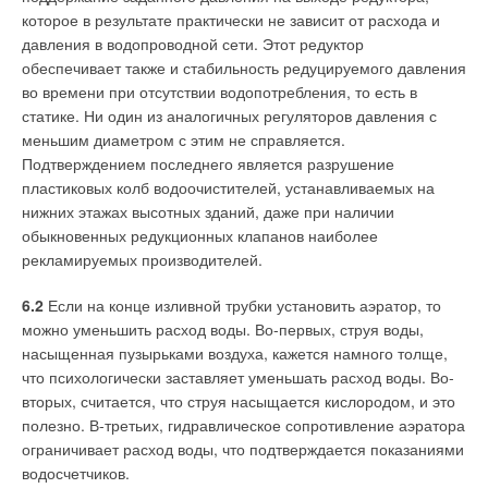
которое в результате практически не зависит от расхода и
В этой теме еще нет комментариев
давления в водопроводной сети. Этот редуктор
обеспечивает также и стабильность редуцируемого давления
во времени при отсутствии водопотребления, то есть в
Добавить комментарий
статике. Ни один из аналогичных регуляторов давления с
меньшим диаметром с этим не справляется.
Ваше имя *
Подтверждением последнего является разрушение
пластиковых колб водоочистителей, устанавливаемых на
нижних этажах высотных зданий, даже при наличии
Ваш E-mail *
обыкновенных редукционных клапанов наиболее
рекламируемых производителей.
Текст комментария
6.2
Если на конце изливной трубки установить аэратор, то
можно уменьшить расход воды. Во-первых, струя воды,
насыщенная пузырьками воздуха, кажется намного толще,
что психологически заставляет уменьшать расход воды. Во-
вторых, считается, что струя насыщается кислородом, и это
полезно. В-третьих, гидравлическое сопротивление аэратора
ограничивает расход воды, что подтверждается показаниями
водосчетчиков.