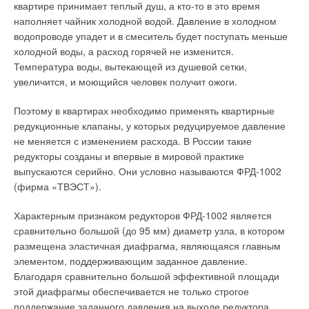
квартире принимает теплый душ, а кто-то в это время
наполняет чайник холодной водой. Давление в холодном
Читайте по теме:
водопроводе упадет и в смеситель будет поступать меньше
→
холодной воды, а расход горячей не изменится.
Обзор систем защиты от протечек 2026
ЖУРНАЛ СОК ИЮНЬ 2026
Температура воды, вытекающей из душевой сетки,
→
Как определить качество хомутов — несколько простых
увеличится, и моющийся человек получит ожоги.
способов
ЖУРНАЛ СОК ИЮНЬ 2026
→
Система Качества РЕХАУ: как цифровые технологии
Поэтому в квартирах необходимо применять квартирные
помогают защитить рынок от подделок
редукционные клапаны, у которых редуцируемое давление
ЖУРНАЛ СОК ИЮНЬ 2026
→
не меняется с изменением расхода. В России такие
Термоокислительная деструкция — основной фактор
сокращения срока службы полипропиленовых труб
редукторы созданы и впервые в мировой практике
ЖУРНАЛ СОК МАЙ 2026
→
выпускаются серийно. Они условно называются ФРД-1002
LUNDA: на год взрослее!
ЖУРНАЛ СОК МАЙ 2026
(фирма «ТВЭСТ»).
Характерным признаком редукторов ФРД-1002 является
сравнительно большой (до 95 мм) диаметр узла, в котором
размещена эластичная диафрагма, являющаяся главным
элементом, поддерживающим заданное давление.
Уведомления отключены
Благодаря сравнительно большой эффективной площади
этой диафрагмы обеспечивается не только строгое
Комментарии
поддержание заданного давления на выходе редуктора,