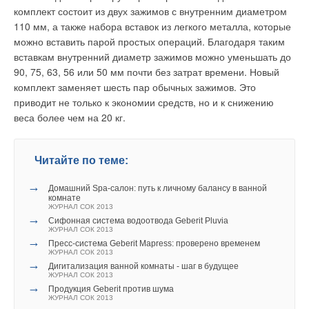
винта с клапаном, в который вмонтирована эластичная
водоснабжения в жилых или офисных помещениях
комплект состоит из двух зажимов с внутренним диаметром
прокладка, выполненная, например, из резины. На внешний
располагаются в открытом обозрении и выполняются из
110 мм, а также набора вставок из легкого металла, которые
конец винта надевается маховик. В верхней части корпуса
дорогих медных или хромированных стальных труб.
можно вставить парой простых операций. Благодаря таким
размещено уплотнение (сальник). Вентильная головка
Использование ремешковых ключей рекомендуется и при
вставкам внутренний диаметр зажимов можно уменьшать до
вворачивается в корпус смесителя или крана, и прокладка за
монтаже полипропиленовых и металлопластиковых труб,
90, 75, 63, 56 или 50 мм почти без затрат времени. Новый
счет вращения винта прижимается к седлу или отодвигается
которые при неаккуратном обращении также могут
комплект заменяет шесть пар обычных зажимов. Это
от него. В результате обеспечивается перекрытие воды или
покрыться неэстетичными царапинами и вмятинами.
приводит не только к экономии средств, но и к снижению
осуществляется ее поступление с необходимым расходом в
веса более чем на 20 кг.
Сама надежность
излив.
В водопроводной воде очень много крупных
При всем многообразии вариантов и модификаций ключей
Читайте по теме:
механических загрязнений. Это и окалина с
общие требования к этому инструменту за прошедшие
внутренней поверхности ржавеющих стальных
десятилетия не изменились: точный и прочный захват,
→
Домашний Spa-салон: путь к личному балансу в ванной
труб стояков, и песок, а также мелкие части
комнате
удобное положение в руке (то есть эргономичность),
ЖУРНАЛ СОК 2013
водоразборной арматуры
надежность и, конечно, долговечность.
→
Сифонная система водоотвода Geberit Pluvia
ЖУРНАЛ СОК 2013
→
По мере расширения сфер использования также
Достоинства этих вентильных головок сводятся к
Пресс-система Geberit Mapress: проверено временем
ЖУРНАЛ СОК 2013
выяснилось, что ключи должны выдерживать серьезные
следующему: низкая стоимость; плавность регулирования
→
Дигитализация ванной комнаты - шаг в будущее
перепады температур, воздействие химически агрессивных
расхода; малая вероятность появления высокочастотных
ЖУРНАЛ СОК 2013
→
сред, абразивных частиц (пыли и песка), а также
шумов.
Продукция Geberit против шума
ЖУРНАЛ СОК 2013
обеспечивать надежный захват труб и других узлов и