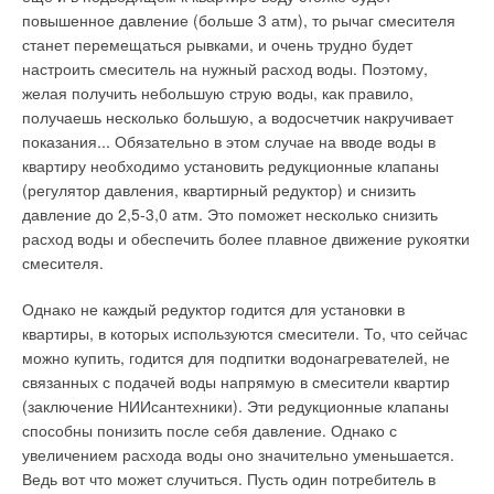
углом, отличным от 90°, она испытывает дополнительные
повышенное давление (больше 3 атм), то рычаг смесителя
нагрузки и быстрее изнашивается. Кроме того, специалисты
станет перемещаться рывками, и очень трудно будет
обращают внимание, что ключ должен контактировать с
настроить смеситель на нужный расход воды. Поэтому,
трубой только рабочими поверхностями щек, которые часто
желая получить небольшую струю воды, как правило,
выполняются сменными, но не средней частью верхней Г-
получаешь несколько большую, а водосчетчик накручивает
образной щеки.
показания... Обязательно в этом случае на вводе воды в
квартиру необходимо установить редукционные клапаны
Но самая главная ошибка, порой совершаемая неопытными
(регулятор давления, квартирный редуктор) и снизить
снабженцами или руководителями компаний, желающими
давление до 2,5-3,0 атм. Это поможет несколько снизить
сэкономить — это надежда на то, что дешевый инструмент
расход воды и обеспечить более плавное движение рукоятки
неизвестных азиатских производителей сможет заменить
смесителя.
продукцию от авторитетных западных брендов. Результат
таких «экспериментов» вполне предсказуем. Низкое качество
Однако не каждый редуктор годится для установки в
металла, непродуманная конструкция и плохая эргономика
квартиры, в которых используются смесители. То, что сейчас
— все это многократно увеличивает количество брака в
можно купить, годится для подпитки водонагревателей, не
работе и повышает вероятность травм. Как показывает
связанных с подачей воды напрямую в смесители квартир
практика, если монтажники или сантехники самостоятельно
(заключение НИИсантехники). Эти редукционные клапаны
принимают решение о приобретении инструмента, они
способны понизить после себя давление. Однако с
делают ставку на качество и хорошо зарекомендовавших
увеличением расхода воды оно значительно уменьшается.
себя производителей.
Ведь вот что может случиться. Пусть один потребитель в