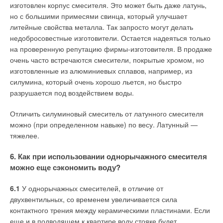
изготовлен корпус смесителя. Это может быть даже латунь,
компании "ДиректТул”, занимающейся продажами
но с большими примесями свинца, который улучшает
оборудования и инструментов для монтажа, сервиса и
литейные свойства металла. Так запросто могут делать
ремонта инженерных сетей. —
Некачественные
недобросовестные изготовители. Остается надеяться только
инструменты могут сломаться, причиняя травмы
на проверенную репутацию фирмы-изготовителя. В продаже
монтажнику. А ключи Ridgid, изготовленные из чугуна с
очень часто встречаются смесители, покрытые хромом, но
глобулярным графитом, согнутся, предупреждая
изготовленные из алюминиевых сплавов, например, из
работника о недопустимых нагрузках. В любом случае,
силумина, который очень хорошо льется, но быстро
при чрезмерномусилии возможна деформация трубы или
разрушается под воздействием воды.
фитинга, с которыми производится работа. Применение
дополнительного рычага приводит к перетягиванию
Отличить силуминовый смеситель от латунного смесителя
муфтовыхрезьбовых соединений, рассчитанных на
можно (при определенном навыке) по весу. Латунный —
определенное усилие. Из-за этого муфта может лопнуть
тяжелее.
и потерять герметичность».
6. Как при использовании однорычажного смесителя
Чтобы ключ «не страдал» от непредусмотренных нагрузок,
можно еще сэкономить воду?
нужно грамотно подбирать его размер в зависимости от
диаметра трубы — с небольшим запасом. Так, если труба
6.1
У однорычажных смесителей, в отличие от
диаметром 2", то диапазон захвата ключа должен быть до
двухвентильных, со временем увеличивается сила
2,5". Не менее важен и правильный захват трубы. Когда
контактного трения между керамическими пластинами. Если
верхняя (Г-образная) щека ключа находится к трубе под
еще и в подводящем к квартире воду стояке будет