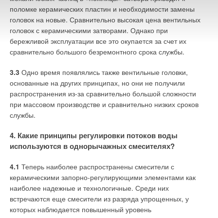
минимальном весе она могла выдерживать максимальные
поломке керамических пластин и необходимости замены
усилия,
— говорит Максим Шагалин, руководитель отдела
головок на новые. Сравнительно высокая цена вентильных
продаж компании Tool Profi (г. Санкт-Петербург). —
В то же
головок с керамическими затворами. Однако при
время, такой ключ легче обычного примерно на 40
бережливой эксплуатации все это окупается за счет их
процентов. Если вам приходится по нескольку часов в день
сравнительно большого безремонтного срока службы.
использовать этот инструмент, без сомнения, вы
3.3
Одно время появлялись также вентильные головки,
быстро почувствуете разницу»
.
основанные на других принципах, но они не получили
Даже с надежным инструментом нужно
распространения из-за сравнительно большой сложности
соблюдать определенные правила работы,
при массовом производстве и сравнительно низких сроков
которые позволят продлить срок его службы.
службы.
Например, нужно очищать зубья щек
4. Какие принципы регулировки потоков воды
проволочной щеткой
используются в однорычажных смесителях?
Как считает Валерий Андреев, генеральный директор
4.1
Теперь наиболее распространены смесители с
компании «Ростовнефтехимпродукт», эргономичность и
керамическими запорно-регулирующими элементами как
надежность трубных ключей влияют не только на скорость и
наиболее надежные и технологичные. Среди них
качество работ. В не меньшей степени от этих характеристик
встречаются еще смесители из разряда упрощенных, у
зависит травмобезопасность инструмента. Непродуманная
которых наблюдается повышенный уровень
конструкция ключа или использование при его изготовлении