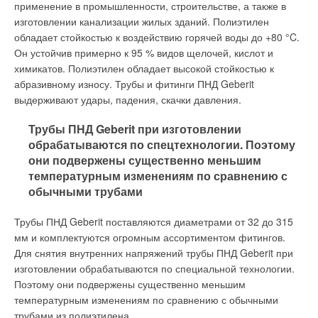
применение в промышленности, строительстве, а также в
немало модификаций, но все это были лишь «вариации на
изготовлении канализации жилых зданий. Полиэтилен
1.3 Термостатические смесители.
У них две рукоятки.
тему» эталонного трубного ключа.
обладает стойкостью к воздействию горячей воды до +80 °C.
Одной рукояткой настраивается заданная температура
Он устойчив примерно к 95 % видов щелочей, кислот и
При всем многообразии вариантов и
воды, а другой — обеспечивается требуемый расход воды.
химикатов. Полиэтилен обладает высокой стойкостью к
модификаций ключей общие требования к
Благодаря наличию специального термочувствительного
абразивному износу. Трубы и фитинги ПНД Geberit
этому инструменту за прошедшие десятилетия
устройства изменение давления и температуры воды в
выдерживают удары, падения, скачки давления.
не изменились: точный и прочный захват,
трубопроводах не сказывается на температуре воды,
эргономичность, надежность и, конечно,
вытекающей из излива или из душевой сетки
Трубы ПНД Geberit при изготовлении
долговечность
термостатического смесителя. Это очень удобно в ванной,
обрабатываются по спецтехнологии. Поэтому
но не подходит для кухни, так как при работе на кухне
они подвержены существенно меньшим
Ключи бывают разные...
периодически нужна вода разной температуры. Следует
температурным изменениям по сравнению с
предупредить, что в недавние времена не все
обычными трубами
За минувшие десятилетия появилось немало
термосмесители были способны в процессе эксплуатации
разновидностей этого инструмента, нацеленных на
стабильно поддерживать заданную температуру, а при
Трубы ПНД Geberit поставляются диаметрами от 32 до 315
выполнение определенного круга задач:
изменении расхода одномоментно выходить на заданную
мм и комплектуются огромным ассортиментом фитингов.
температуру. Поэтому при покупке термосмесителя следует
Для снятия внутренних напряжений трубы ПНД Geberit при
1. Прямой трубный ключ
— имеющий классическую форму
предварительно навести справки о качестве работы фирмы-
изготовлении обрабатываются по специальной технологии.
наследник первых ключей, самый распространенный и по-
производителя термосмесителей.
Поэтому они подвержены существенно меньшим
прежнему незаменимый для операций с трубами и с
температурным изменениям по сравнению с обычными
любыми объектами, имеющими грани. Его щеки
После закрытия воды однорычажным
трубами из полиэтилена.