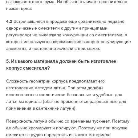
высокочастотного шума. Их обычно отличает сравнительно
неподходящих материалов и технологий может привести к
низкая цена.
нештатным ситуациям и тяжелым травмам работников.
4.2
Ключ. Ум прилагается
Встречавшиеся в продаже еще сравнительно недавно
однорычажные смесители с другими принципами
Трубные ключи предназначены для эксплуатации в самых
регулировки не выдержали конкуренции со смесителями, в
тяжелых условиях в течение многих лет и не требуют
которых используются керамические запорно-регулирующие
особого технического обслуживания. Но даже с таким
элементы, и постепенно исчезли с прилавков.
надежным инструментом нужно соблюдать правила работы,
5. Из какого материала должен быть изготовлен
которые позволят продлить срок его службы. Например, по
корпус смесителя?
мере необходимости нужно очищать зубья щек (или звенья
цепи — если речь о цепном ключе) проволочной щеткой, а
Сложность геометрии корпуса предполагает его
также заменять изношенные/поврежденные из-за долгого
изготовление методом литья. При этом должны
использования щеки. Все это делается, чтобы предотвратить
использоваться экологически безопасные и удобные для
проскальзывание ключа вокруг трубы.
литья материалы (обычно применяются разрешенные для
применения в сантехнике латуни).
«Любой ручной инструмент рассчитан на усилие,
создаваемое человеком без использования
Поверхность латуни обычно со временем тускнеет. Поэтому
дополнительных приспособлений. Так что не стоит
ее обычно хромируют и полируют. Поэтому же при покупке
искусственно удлинять плечо, например, надевая на ручку
смесителя трудно определить из какого материала
обрезки труб,
— говорит Антон Шрамко, менеджер