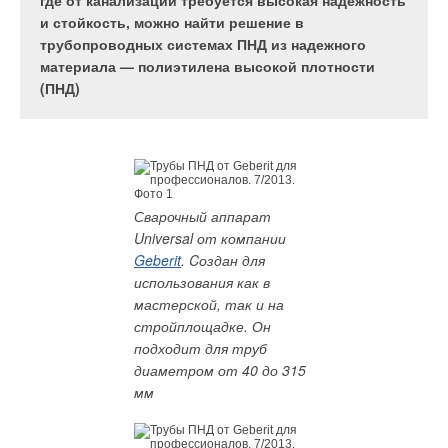
большие объемы воды мы рассматриваем.
где от канализации требуется высокая надежность
Аккуратный подход к
и стойкость, можно найти решение в
трубопроводных системах ПНД из надежного
материала — полиэтилена высокой плотности
(ПНД)
Сварочный аппарат
Universal от компании
Geberit
. Cоздан для
использования как в
мастерской, так и на
стройплощадке. Он
подходит для труб
диаметром от 40 до 315
мм
Из прошлого - в будущее