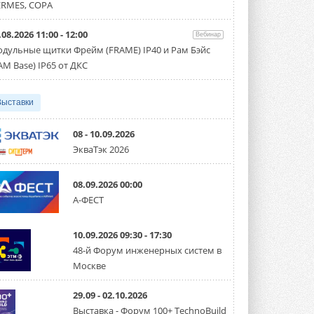
направление систем
RMES, COPA
охлаждения для ЦОД
Mitsubishi Electric создаёт в США новую
компанию MEHITS US Inc. ...
.08.2026 11:00 - 12:00
Вебинар
31 ИЮЛЯ 2026
дульные щитки Фрейм (FRAME) IP40 и Рам Бэйс
AM Base) IP65 от ДКС
США запретили использование
иностранных инверторов
28 июля 2026 года Федеральная
Выставки
комиссия по связи США (FCC) обновила
свой специальный перечень Covered ...
31 ИЮЛЯ 2026
08 - 10.09.2026
ЭкваТэк 2026
Уже через месяц в России
можно будет устанавливать
солнечные панели в МКД
08.09.2026 00:00
С 1 сентября снимается запрет на
микрогенерацию в многоквартирных ...
А-ФЕСТ
30 ИЮЛЯ 2026
10.09.2026 09:30 - 17:30
Канальные вентиляторы с ЕС-
двигателями Sysimple TRS EC
48-й Форум инженерных систем в
Poti
Москве
Новинка от Системэйр —
прямоугольный канальный ...
30 ИЮЛЯ 2026
29.09 - 02.10.2026
Выставка - Форум 100+ TechnoBuild