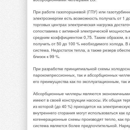
Во второй половине 2015 года Navien
При работе газопоршневой (ГПУ) или газотурбинн
котла — SMART-TOK. Новая модель со
электроэнергии есть возможность получать от 1 до
надёжность корейских котлов и инн
торговых центрах электрическая нагрузка достато
сопоставима с активной электрической мощность
возможность выбора режима отопле
средним коэффициентом 0,75. Таким образом, в з
теплоносителя;
получить от 50 до 100 % необходимого холода. В
система погодозависимой автоматик
автоматически регулировать темпе
система. Недостаток тепла, а также резерв обес
среды, создавая идеально комфортн
близок к 99 %.
теплообменник, специально приспос
характеризуется меньшим засорени
При разработке принципиальной схемы холодосн
бесперебойная работа котла при ска
парокомпрессионных, так и абсорбционных чиллер
благодаря адаптированному чипу S
его преимущества как по эксплуатационным, так 
функция предотвращения замерзани
автоматически запускается циркуляц
Абсорбционные чиллеры являются экономичными 
режим «Зима/Лето» позволяет котл
отопление и горячее водоснабжение
имеют в своей конструкции насосы. Их общая тер
из которой (до 40 %) приходится на электрическу
внутреннего сгорания могут использоваться как о
когенерационные схемы производят тепло, как пр
Новые котлы серии SMART-TOK от коре
система является более предпочтительной. Наряд