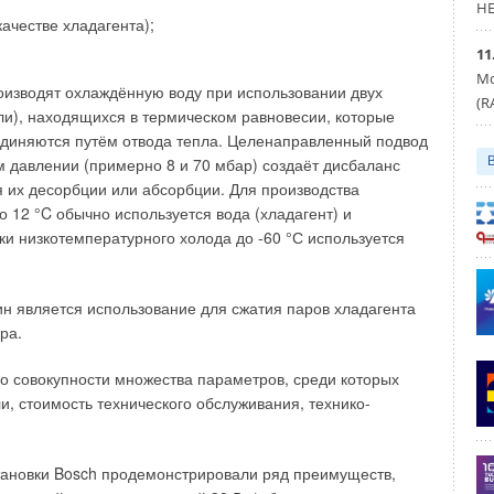
HE
качестве хладагента);
11
Мо
de System — каскадные системы с котлами NAVIEN
зводят охлаждённую воду при использовании двух
ВРАЛЬ 2026
(R
ли), находящихся в термическом равновесии, которые
VIEN – напольный конденсационный котёл серии NFB700
ВАРЬ 2026
оединяются путём отвода тепла. Целенаправленный подвод
решения с конденсационными котлами для каскадных котельных
м давлении (примерно 8 и 70 мбар) создаёт дисбаланс
ропе»
КАБРЬ 2021
 их десорбции или абсорбции. Для производства
N. Проверка на прочность пройдена
 12 °C обычно используется вода (хладагент) и
ВРАЛЬ 2021
ки низкотемпературного холода до -60 °С используется
 высоте
КАБРЬ 2020
 является использование для сжатия паров хладагента
ра.
о совокупности множества параметров, среди которых
Уведомления отключены
, стоимость технического обслуживания, технико-
тановки Bosch продемонстрировали ряд преимуществ,