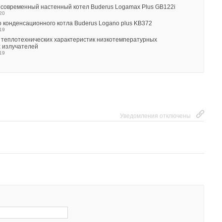
 современный настенный котел Buderus Logamax Plus GB122i
20
о конденсационного котла Buderus Logano plus KB372
19
 теплотехнических характеристик низкотемпературных
 излучателей
19
Уведомления отключены