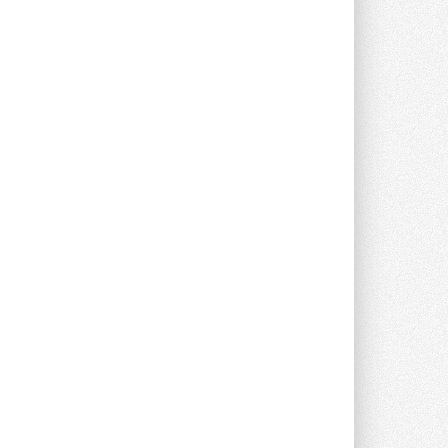
предложение оснащать все новые ...
1
28 ИЮЛЯ 2026
В Подмосковье запустят
производство холодильной
техники и теплообменного
оборудования
Проект реализует компания «ВЕЗА» ...
28 ИЮЛЯ 2026
Ридан объявил о старте продаж
автоматического
балансировочного клапана
Клапан APT‑R3 производится на заводе
в Лешково (Московская область) ...
27 ИЮЛЯ 2026
Шумоглушители собственного
производства от компании
TURKOV
Новая линейка пластинчатых
прямоугольных шумоглушителей ...
27 ИЮЛЯ 2026
Aquatherm Almaty 2026:
ключевая платформа для
развития инженерных систем