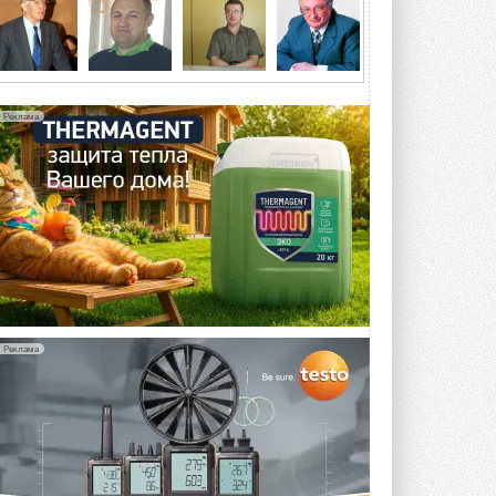
4 АВГУСТА 2026
Тепловые насосы в связке с
солнечной генерацией и
накопителем снижают
потребление на 60%
Реклама
Исследователи из Италии установили ...
4 АВГУСТА 2026
«РУСКЛИМАТ Fest 2026» в Уфе
собрал свыше 700 профи
климатической отрасли
Организатором выступил торгово-
производственный холдинг ...
3 АВГУСТА 2026
«Датарк» испытал модульный
ЦОД с плотностью 54 кВт на
Реклама
стойку
Испытания прошли на собственной
производственной площадке и были ...
3 АВГУСТА 2026
Samsung выпускает VRF-
систему DVM на R32
Линейка включает семь типоразмеров