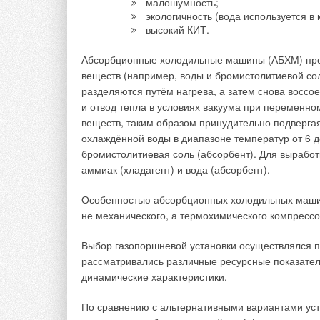
малошумность;
экологичность (вода используется в 
высокий КИТ.
→
Читайте по теме:
NAVIEN Casca
Абсорбционные холодильные машины (АБХМ) прои
ЖУРНАЛ СОК ФЕ
→
веществ (например, воды и бромистолитиевой со
Инновации NA
ЖУРНАЛ СОК ЯН
разделяются путём нагрева, а затем снова восс
→
Современные 
и отвод тепла в условиях вакуума при переменно
в «Русской Ев
ЖУРНАЛ СОК ДЕ
веществ, таким образом принудительно подвергая
→
Концерн NAVIE
охлаждённой воды в диапазоне температур от 6 до
ЖУРНАЛ СОК ФЕ
бромистолитиевая соль (абсорбент). Для выработ
→
Отопление на
ЖУРНАЛ СОК ДЕ
аммиак (хладагент) и вода (абсорбент).
Особенностью абсорбционных холодильных машин
не механического, а термохимического компрессо
Выбор газопоршневой установки осуществлялся п
Комментарии
рассматривались различные ресурсные показатели
динамические характеристики.
В этой теме еще нет комментариев
По сравнению с альтернативными вариантами ус