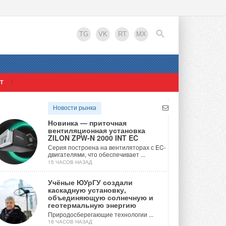
TG
VK
RT
MX
Т
EN
Новости рынка
Новинка — приточная
вентиляционная установка
ZILON ZPW-N 2000 INT EC
Серия построена на вентиляторах с EC-
двигателями, что обеспечивает ...
15 ЧАСОВ НАЗАД
Учёные ЮУрГУ создали
каскадную установку,
объединяющую солнечную и
фикация
геотермальную энергию
Природосберегающие технологии ...
16 ЧАСОВ НАЗАД