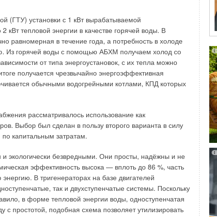
 планирует запустить новую модель газового
ой (ГТУ) установки с 1 кВт вырабатываемой
вмещает в себе проверенное качество и
 2 кВт тепловой энергии в качестве горячей воды. В
овационные «умные» SMART-функции
чно равномерная в течение года, а потребность в холоде
ю. Из горячей воды с помощью АБХМ получаем холод со
ния по температуре подаваемого или обратного
ависимости от типа энергоустановок, с их тепла можно
 итоге получается чрезвычайно энергоэффективная
и с датчиком наружной температуры позволяет
ратуру в помещении исходя из состояния окружающей
печивается обычными водогрейными котлами, КПД которых
ые условия;
обленный к российским условиям эксплуатации,
ем и солеотложением;
абжения рассматривалось использование как
чках напряжения ± 30 % в электрической сети 220 В
ов. Выбор был сделан в пользу второго варианта в силу
MPS;
и по капитальным затратам.
я котла — при падении температуры в помещении
ионный насос и горелка;
и экологически безвредными. Они просты, надёжны и не
у функционировать комбинированно — зимой работает
, а летом — только ГВС.
мическая эффективность высока — вплоть до 86 %, часть
ю энергию. В тригенераторах на базе двигателей
дноступенчатые, так и двухступенчатые системы. Поскольку
авило, в форме тепловой энергии воды, одноступенчатая
йского отопительного гиганта KD Navien будут
у с простотой, подобная схема позволяет утилизировать