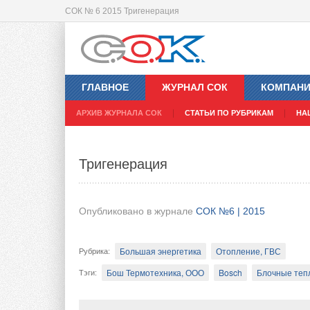
СОК № 6 2015 Тригенерация
Navien представляет новинку 201
ГЛАВНОЕ
ЖУРНАЛ СОК
КОМПАН
Опубликовано в журнале
СОК №6 | 2015
АРХИВ ЖУРНАЛА СОК
СТАТЬИ ПО РУБРИКАМ
НА
Отопление, ГВС
Рубрика
:
Тригенерация
Навиен Рус, ООО
Navien
Конденсационные 
Тэги
:
Газовые настенные котлы
Газовые напольные 
Опубликовано в журнале
СОК №6 | 2015
Прошло более полутора лет с тех пор, как
официальное представительство в России
Большая энергетика
Отопление, ГВС
Рубрика
:
«НАВИЕН РУС» успешно осуществляет комм
Бош Термотехника, ООО
Bosch
Блочные теп
Тэги
:
Федерации.