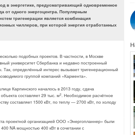
од в энергетике, предусматривающий одновременное
— производство конденсационных газовых и дизельных
да от одного энергоцентра. Популярным
дования. Компания экспортирует свою продукцию в 30
истем тригенерации является комбинация
анимает лидирующие позиции по продаже котлов и
ионных чиллеров, при которой энергия отработанных
ной Америки и России. Но на этом KD Navien не
йской Федерации и стран СНГ расширяет своё присутствие
ылось новое представительство KD
Navien
в Англии, что,
Н
ынок Европы.
есколько подобных проектов. В частности, в Москве
вный университет Сбербанка и недавно построенный
ien намерена сделать прорыв и в 2015 году. Во второй
ы. Так, определённый интерес вызывает тригенерационный
новую модель газового котла — Navien SMART-TOK. Новая
 возводимого группой компаний «Кармента».
и надёжность корейских котлов и инновационные SMART-
улице Карпинского началось в 2013 году, сдача
объекта составляет 29 тыс. м
2
. Необходимое расчётное
е при низком давлении газа (4 мбар);
з колебаний температуры даже при наличии нескольких
ству составляет 1500 кВт, по теплу — 2700 кВт, по холоду
 помощью широкого рабочего диапазона и регулирования
кта проектной организацией ООО «Энергопланнер» были
400 NA мощностью 400 кВт в сочетании с