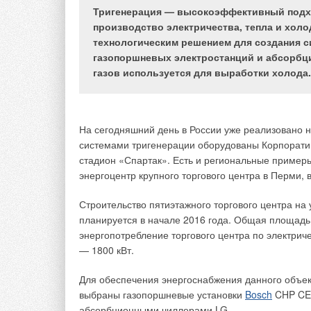
Тригенерация — высокоэффективный подх
Основной вид деятельности компании KD Navien 
производство электричества, тепла и холо
котлов, водонагревателей и отопительного обору
технологическим решением для создания с
стран. Сегодня корейский отопительный гигант з
газопоршневых электростанций и абсорбц
водонагревателей на рынках Южной Кореи, Север
газов используется для выработки холода.
останавливается и после выхода на рынки Росси
и на европейском рынке. В конце 2014 года откр
несомненно, ускорит проникновение бренда на р
На сегодняшний день в России уже реализовано н
системами тригенерации оборудованы Корпорати
На основании успехов 2014 года компания KD Nav
стадион «Спартак». Есть и региональные пример
половине 2015 года Navien планирует запустить 
энергоцентр крупного торгового центра в Перми,
модель совмещает в себе проверенное качество 
функции:
Строительство пятиэтажного торгового центра на 
планируется в начале 2016 года. Общая площадь 
стабильная и безопасная работа даж
стабильная подача горячей воды бе
энергопотребление торгового центра по электриче
точек водоразбора;
— 1800 кВт.
обеспечение точной температуры с
пламени;
Для обеспечения энергоснабжения данного объе
выбраны газопоршневые установки
Bosch
CHP CE 
абсорбционными чиллерами LG.