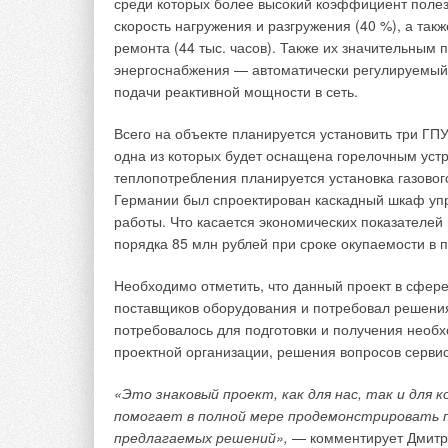
среди которых более высокий коэффициент полезн
скорость нагружения и разгружения (40 %), а так
Добавить комментарий
ремонта (44 тыс. часов). Также их значительным
энергоснабжения — автоматически регулируемый 
Ваше имя *
Ваш E-mail *
подачи реактивной мощности в сеть.
Всего на объекте планируется установить три Г
одна из которых будет оснащена горелочным устр
Текст комментария
теплопотребления планируется установка газового
Германии был спроектирован каскадный шкаф уп
работы. Что касается экономических показателей 
порядка 85 млн рублей при сроке окупаемости в п
Необходимо отметить, что данный проект в сфер
поставщиков оборудования и потребовал решения
потребовалось для подготовки и получения необ
проектной организации, решения вопросов серви
«Это знаковый проект, как для нас, так и для 
помогает в полной мере продемонстрировать 
предлагаемых решений»,
— комментирует Дмитри