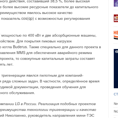
ого действия, составивший 38,5 %, более высокая
же более высокие ресурсные показатели до капитального
 преимуществом явилось высокое качество
показатель cos(qp) с возможностью регулирования
ПУ мощностью по 400 кВт и две абсорбционные машины,
ойством. Для покрытия пиковых нагрузок
 котла Buderus. Также специально для данного проекта в
равления MMS для обеспечения аварийного режима
проекта, то совокупные капитальные затраты составят
ять лет.
е тригенерации явился пилотным для компаний-
 ряда сложных задач. В частности, определённое время
ходимой документации, проведения обучения для
сного обслуживания.
СТ
компании
LG в России. Реализация подобных проектов
№4
преимущества технологии тригенерации и качество
№2
й Николаенко, руководитель направления мини-ТЭС