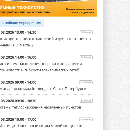
производительностью от 22,4 до 56 кВт.
Суммарная длина трубопроводов ...
3 АВГУСТА 2026
«СиСофт Девелопмент» подвел
Ближайшие мероприятия
итоги конкурса студенческих
проектов «ТИМ-лидеры 2026»
.08.2026 13:00 - 14:30
Вебинар
Новый сезон конкурса «ТИМ-лидеры»
ниторинг, поиск отклонений и дефектоскопия по
стартует уже в сентябре 2026 года ...
нным ТЛО. Часть 2
3 АВГУСТА 2026
«Русклимат» укрепляет
.08.2026 14:00 - 16:00
Вебинар
партнёрство за Уралом
ль систем накопления энергии в повышении
Президент Омского землячества в
тойчивости и гибкости электрических сетей
Москве Михаил Тимошенко посетил
Омск с трёхдневным рабочим визитом ...
31 ИЮЛЯ 2026
.08.2026 09:00 - 14:00
Семинар
минар по котлам Immergas в Санкт-Петербурге
Carrier модернизирует
флагманский чиллер AquaEdge
19XR
.08.2026 09:30 - 10:30
Вебинар
Чиллер получил новую версию,
стемы теплоснабжения населенных пунктов
работающую на хладагенте R1234ze ...
31 ИЮЛЯ 2026
.08.2026 10:00 - 17:00
Семинар
Mitsubishi расширяет
 Мытищи - Настенные котлы малой мощности