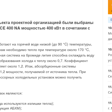
-функций, позволяющих персонализировать
режимы отопления и горячего водоснабжения.
 на российском отопительном рынке и призвана
гменте, оправдав инвестиции компании KD
онного продукта
ъекта проектной организацией были выбраны
CE 400 NA мощностью 400 кВт в сочетании с
10
 осуществлять дистанционное управление системой
Мо
струкций, с помощью которых можно легко управлять
да
становка таймера, благодаря которому можно
отают на горячей воде низкой (до 90 °C) температуры,
10
мам необходимо тепло при температуре около 170 °C,
Ро
ная система на бромиде лития способна охлаждать воду
3 до 35 кВт, планируемое время выпуска — июль 2015
ус
образования холода к теплу около 0,7. Коэффициент
яет около 1,2. Итак, абсорбционные системы
11
1,2 мощности, получаемой от источника тепла. При
роизводства южнокорейского отопительного гиганта KD
Се
ессорных холодильных установок можно получить
RT-функций, позволяющих персонализировать настройки
истем отопления и горячего водоснабжения. Данная
11
ке отопительного оборудования и призвана занять
Си
вок являются:
оправдав инвестиции компании KD Navien в разработку
11
да используются излишки тепла);
укция АБХМ);
г.