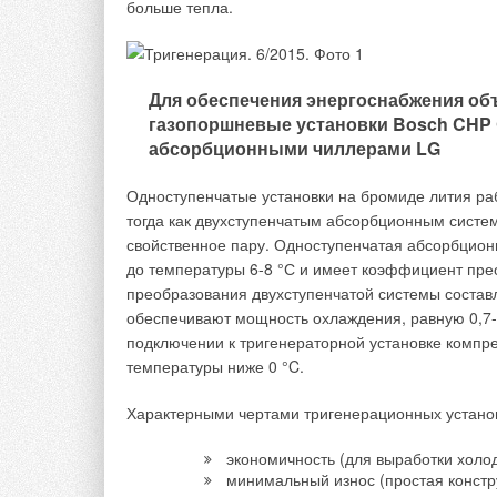
обладать множеством «умных» sMART
больше тепла.
настройки и подобрать оптимальные 
Данная технология не имеет аналогов
занять лидирующее место в своём се
Navien в разработку нового инноваци
Для обеспечения энергоснабжения об
газопоршневые установки Bosch CHP 
Котлы новой серии Navien SMART-TOK позволяют
абсорбционными чиллерами LG
отопления. Также можно задать ряд голосовых ин
работой котла. На котлах SMART-TOK возможна у
Одноступенчатые установки на бромиде лития раб
запрограммировать желаемое время отопления.
тогда как двухступенчатым абсорбционным систе
свойственное пару. Одноступенчатая абсорбцион
Мощность новых котлов SMART-TOK составит от 1
до температуры 6-8 °С и имеет коэффициент пре
года.
преобразования двухступенчатой системы составл
обеспечивают мощность охлаждения, равную 0,7-
Таким образом, новые котлы Navien SMART-TOK п
подключении к тригенераторной установке компр
Navien будут обладать множеством «умных» SMA
температуры ниже 0 °C.
котла и подобрать оптимальные режимы работы с
технология не имеет аналогов на российском рын
Характерными чертами тригенерационных устано
лидирующее место в своём сегменте, полностью 
нового инновационного продукта.
экономичность (для выработки холо
минимальный износ (простая констр