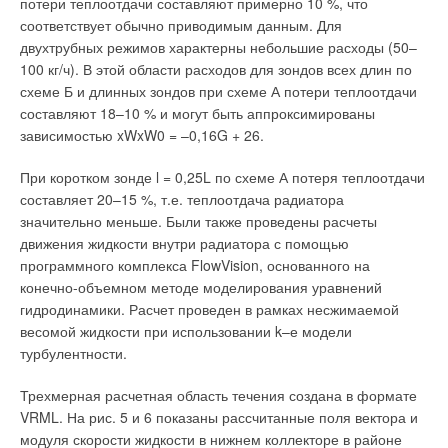
потери теплоотдачи составляют примерно 10 %, что
соответствует обычно приводимым данным. Для
двухтрубных режимов характерны небольшие расходы (50–
100 кг/ч). В этой области расходов для зондов всех длин по
схеме Б и длинных зондов при схеме А потери теплоотдачи
составляют 18–10 % и могут быть аппроксимированы
зависимостью xWxW0 = –0,16G + 26.
При коротком зонде l = 0,25L по схеме А потеря теплоотдачи
составляет 20–15 %, т.е. теплоотдача радиатора
значительно меньше. Были также проведены расчеты
движения жидкости внутри радиатора с помощью
программного комплекса FlowVision, основанного на
конечно-объемном методе моделирования уравнений
гидродинамики. Расчет проведен в рамках несжимаемой
весомой жидкости при использовании k–е модели
турбулентности.
Трехмерная расчетная область течения создана в формате
VRML. На рис. 5 и 6 показаны рассчитанные поля вектора и
модуля скорости жидкости в нижнем коллекторе в районе