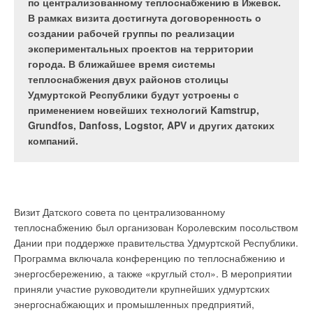
непоправимый вред экологическому состоянию
подключение позволяет рационально реализовать
по централизованному теплоснабжению в Ижевск.
оптимальную температуру для жизнедеятельности
окружающей среды, с другой стороны, запасы
горизонтальную разводку отопительной системы,
В рамках визита достигнута договоренность о
человека, а также значительно сократить затраты
этих видов топлива на нашей планете
которая находит широкое применение для
создании рабочей группы по реализации
на обогрев жилья.
стремительно тают. В настоящее время имеются
обогрева нескольких помещений от одного стояка
экспериментальных проектов на территории
альтернативные технологии использования
на этаже. Ряд факторов говорит в пользу того,
города. В ближайшее время системы
природного тепла для целей горячего
чтобы горизонтальная разводка была
теплоснабжения двух районов столицы
водоснабжения и отопления. Эти технологии
однотрубной.
Удмуртской Республики будут устроены с
реализуются при помощи специального
применением новейших технологий Kamstrup,
оборудования, в том числе тепловых насосов.
Grundfos, Danfoss, Logstor, APV и других датских
компаний.
Рис. 1. Однотрубный
Под домашним комфортом обычно подразумевается
регулирующий 4-ходовой
Визит Датского совета по централизованному
температура помещения, получаемая в результате работы
Одной из причин, мешающих широкому распространению
узел одноточечного
теплоснабжению был организован Королевским посольством
отопительного прибора. Вместе с тем, в понятие
тепловых насосов, является отсутствие информации для
подключения FAR, код
Дании при поддержке правительства Удмуртской Республики.
комфортного отопления входит не только температура
потенциальных покупателей. Их пугают довольно высокие
1455
Программа включала конференцию по теплоснабжению и
внутри помещения, но наиболее комфортная
первоначальные затраты: стоимость теплового насоса и
энергосбережению, а также «круглый стол». В мероприятии
температурная область, в которой человек чувствует себя
монтажа системы составляет $ 300–1200 на 1 кВт
приняли участие руководители крупнейших удмуртских
оптимально.
необходимой мощности отопления. Но грамотный расчет
энергоснабжающих и промышленных предприятий,