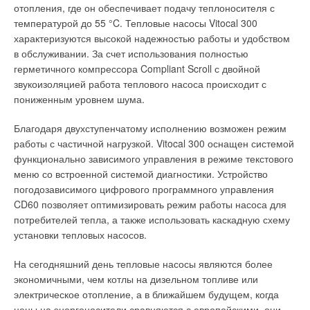
Все это еще раз доказывает, что поверхностное отопление
отопления, где он обеспечивает подачу теплоносителя с
так и наоборот — Б (рис. 1 ). Обратимым является и
на основе трубопроводов Barbi — наиболее эффективное и
температурой до 55 °C. Тепловые насосы Vitocal 300
однотрубный терморегулирующий узел
FAR
(код 1420).
экономически выгодное решение по сравнению с
характеризуются высокой надежностью работы и удобством
традиционными системами обогрева жилья.
в обслуживании. За счет использования полностью
На рис. 2 показаноего подключение по схеме Б. Движение
герметичного компрессора Compliant Scroll с двойной
теплоносителя происходит «на клапан», при этом никаких
звукоизоляцией работа теплового насоса происходит с
неприятностей, обычно связанных в этих случаях с
Читайте по теме:
пониженным уровнем шума.
вибрацией затвора клапана и возможным его
→
захлопыванием, не происходит, т.к. избыток расхода воды
Barbi — металлопластиковые трубы №1
Благодаря двухступенчатому исполнению возможен режим
ЖУРНАЛ СОК ДЕКАБРЬ 2008
уходит в байпас, гидравлическое сопротивление которого
→
работы с частичной нагрузкой. Vitocal 300 оснащен системой
Трубы системы Barbi — неотъемлемая часть
близко к сопротивлению клапана. Подробные сведения о
современных инженерных систем
функционально зависимого управления в режиме текстового
ЖУРНАЛ СОК АВГУСТ 2007
теплоотдаче радиаторов с 4-ходовыми узлами отсутствуют.
меню со встроенной системой диагностики. Устройство
→
Система трубопроводов Barbi — преимущества
очевидны
погодозависимого цифрового программного управления
Измерение теплоотдачи радиаторов с однотрубными узлами
ЖУРНАЛ СОК АПРЕЛЬ 2007
CD60 позволяет оптимизировать режим работы насоса для
→
осложняется тем, что указываемые изготовителем значения
Комплексная система трубопроводов Barbi — впервые
потребителей тепла, а также использовать каскадную схему
на рынке отопления
коэффициента затекания воды в прибор недостаточно точны
ЖУРНАЛ СОК ЯНВАРЬ 2007
установки тепловых насосов.
→
для определения теплоотдачи прибора. В данной работе
Об утилизации тепловых отходов
ЖУРНАЛ СОК ИЮНЬ 2026
теплоотдача радиатора определялась при установке
На сегодняшний день тепловые насосы являются более
двухтрубного узла FAR код 1456 (рис. 3), являющегося
экономичными, чем котлы на дизельном топливе или
модификацией однотрубного узла FAR код 1455. Расход
электрическое отопление, а в ближайшем будущем, когда
через радиатор измерялся точно.
цены на энергоносители сравняются с европейскими, они