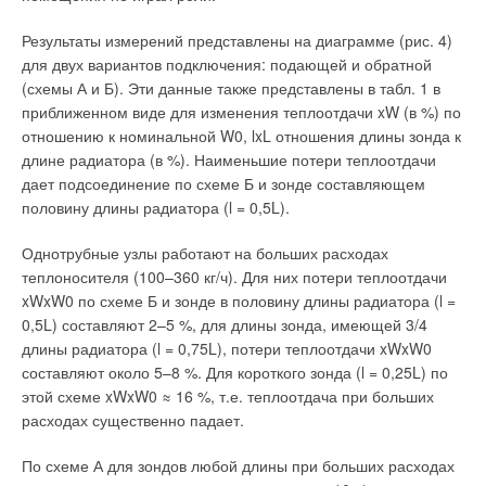
Результаты измерений представлены на диаграмме (рис. 4)
для двух вариантов подключения: подающей и обратной
(схемы А и Б). Эти данные также представлены в табл. 1 в
приближенном виде для изменения теплоотдачи xW (в %) по
отношению к номинальной W0, lxL отношения длины зонда к
длине радиатора (в %). Наименьшие потери теплоотдачи
дает подсоединение по схеме Б и зонде составляющем
половину длины радиатора (l = 0,5L).
Однотрубные узлы работают на больших расходах
теплоносителя (100–360 кг/ч). Для них потери теплоотдачи
xWxW0 по схеме Б и зонде в половину длины радиатора (l =
0,5L) составляют 2–5 %, для длины зонда, имеющей 3/4
длины радиатора (l = 0,75L), потери теплоотдачи xWxW0
составляют около 5–8 %. Для короткого зонда (l = 0,25L) по
этой схеме xWxW0 ≈ 16 %, т.е. теплоотдача при больших
расходах существенно падает.
По схеме А для зондов любой длины при больших расходах