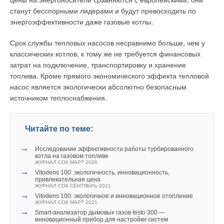
станут бесспорными лидерами и будут превосходить по
Исследования проводились на теплогидравлическом стенде
энергоэффективности даже газовые котлы.
Уведомления отключены
компании «Терморос». Испытывался секционный
алюминиевый радиатор производства Industrie Pasotti S.p.A.
Комментарии
Срок службы тепловых насосов несравнимо больше, чем у
(Италия), состоящий из 8 секций, с шириной секции 80 мм,
классических котлов, к тому же не требуется финансовых
глубиной 80 мм и межосевым расстоянием подводок 500 мм.
В этой теме еще нет комментариев
затрат на подключение, транспортировку и хранение
Номинальная теплоотдача одной секции радиатора
топлива. Кроме прямого экономического эффекта тепловой
составляла W0 = 183 Вт при температурном напоре xt = 70
насос является экологически абсолютно безопасным
°С.
Добавить комментарий
источником теплоснабжения.
Испытательный стенд содержит теплоисточник —
Ваше имя *
электрокотел «Руснит» 203 с отключенной автоматикой,
Читайте по теме:
циркуляционный насос, расходомер с мерной шайбой,
тройники со специальными гильзами для измерения
→
Ваш E-mail *
Исследование эффективности работы турбированного
температуры теплоносителя, мерный участок из гибких
котла на газовом топливе
ЖУРНАЛ СОК МАРТ 2026
теплоизолированных шлангов, дренированные
→
Vitodens 100: экологичность, инновационность,
измерительные коллекторы для отбора статического
привлекательная цена
Текст комментария
ЖУРНАЛ СОК СЕНТЯБРЬ 2021
давления до и после мерного участка и водяные манометры.
→
Vitodens 100: экологичное и инновационное отопление
ЖУРНАЛ СОК МАРТ 2021
Коллекторы для измерения статического давления жидкости
→
Smart-анализатор дымовых газов testo 300 —
инновационный прибор для настройки систем
представляют собой кольцевые полости вокруг медного